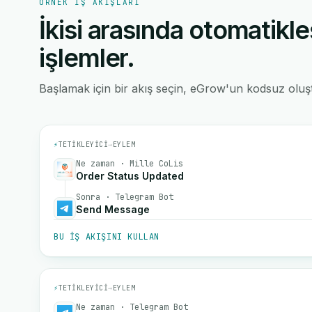
ÖRNEK IŞ AKIŞLARI
İkisi arasında otomatikle
işlemler.
Başlamak için bir akış seçin, eGrow'un kodsuz oluştu
⚡
TETIKLEYICI
→
EYLEM
Ne zaman · Mille CoLis
Order Status Updated
Sonra · Telegram Bot
Send Message
BU IŞ AKIŞINI KULLAN
⚡
TETIKLEYICI
→
EYLEM
Ne zaman · Telegram Bot