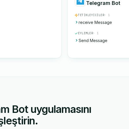
Telegram Bot
TETIKLEYICILER
· 1
receive Message
EYLEMLER
· 1
Send Message
am Bot uygulamasını
leştirin.