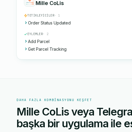
Mille CoLis
TETIKLEYICILER
· 1
Order Status Updated
EYLEMLER
· 2
Add Parcel
Get Parcel Tracking
DAHA FAZLA KOMBINASYONU KEŞFET
Mille CoLis veya Telegr
başka bir uygulama ile eş