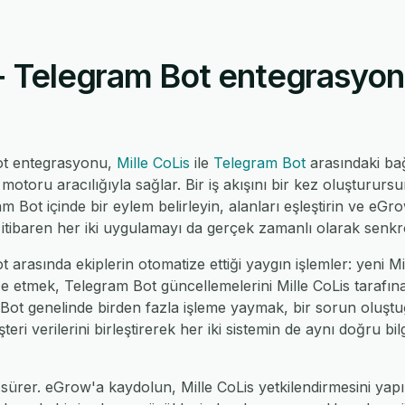
+ Telegram Bot entegrasyonu
ot entegrasyonu,
Mille CoLis
ile
Telegram Bot
arasındaki ba
toru aracılığıyla sağlar. Bir iş akışını bir kez oluştururs
ram Bot içinde bir eylem belirleyin, alanları eşleştirin ve eGr
tibaren her iki uygulamayı da gerçek zamanlı olarak senkro
 arasında ekiplerin otomatize ettiği yaygın işlemler: yeni Mil
e etmek, Telegram Bot güncellemelerini Mille CoLis tarafına
m Bot genelinde birden fazla işleme yaymak, bir sorun oluşt
i verilerini birleştirerek her iki sistemin de aynı doğru bi
sürer. eGrow'a kaydolun, Mille CoLis yetkilendirmesini yap