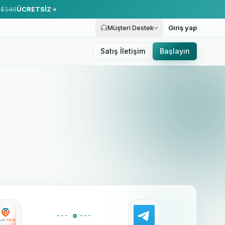
.
$149
ÜCRETSİZ
Müşteri Destek
Giriş yap
Satış İletişim
Başlayın