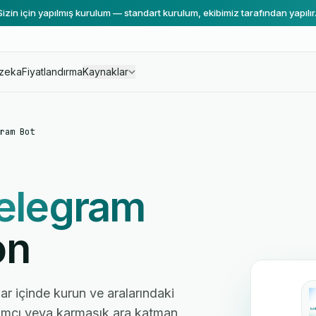
Sizin için yapılmış kurulum — standart kurulum, ekibimiz tarafından yapılır
zeka
Fiyatlandırma
Kaynaklar
ram Bot
elegram
on
ar içinde kurun ve aralarındaki
ılımcı veya karmaşık ara katman