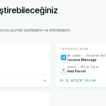
ştirebileceğiniz
rucusunda özelleştirin ve etkinleştirin.
⚡
TETIKLEYICI
→
EYLEM
Ne zaman · Telegram Bot
receive Message
Sonra · Mille CoLis
Add Parcel
BU IŞ AKIŞINI KULLAN