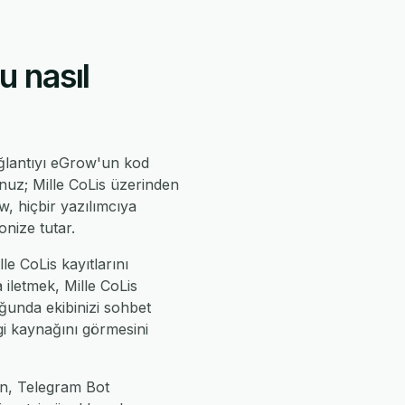
 nasıl
ğlantıyı eGrow'un kod
unuz; Mille CoLis üzerinden
ow, hiçbir yazılımcıya
nize tutar.
le CoLis kayıtlarını
 iletmek, Mille CoLis
uğunda ekibinizi sohbet
lgi kaynağını görmesini
ın, Telegram Bot