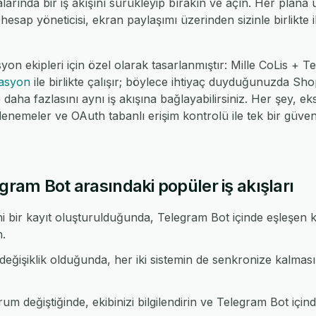
alarında bir iş akışını sürükleyip bırakın ve açın. Her plana
 hesap yöneticisi, ekran paylaşımı üzerinden sizinle birlikte il
yon ekipleri için özel olarak tasarlanmıştır: Mille CoLis +
rasyon
ile birlikte çalışır; böylece ihtiyaç duyduğunuzda 
ha fazlasını aynı iş akışına bağlayabilirsiniz. Her şey, eks
nemeler ve OAuth tabanlı erişim kontrolü ile tek bir güv
egram Bot arasındaki popüler iş akışları
i bir kayıt oluşturulduğunda, Telegram Bot içinde eşleşen 
n.
değişiklik olduğunda, her iki sistemin de senkronize kalması
um değiştiğinde, ekibinizi bilgilendirin ve Telegram Bot içind