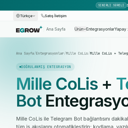
SINIRLI SÜRELI
Türkçe
Satış İletişim
Ana Sayfa
Ürün
Entegrasyonlar
Yapay 
Ana Sayfa
/
Entegrasyonlar
/
Mille CoLis
/
Mille CoLis + Teleg
DOĞRULANMIŞ ENTEGRASYON
Mille CoLis
+
T
Bot
Entegrasy
Mille CoLis ile Telegram Bot bağlantısını dakikal
tüm iş akışlarını otomatikleştirin; kodlama, yaz