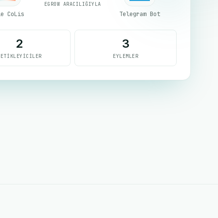
EGROW ARACILIĞIYLA
le CoLis
Telegram Bot
2
3
TETIKLEYICILER
EYLEMLER