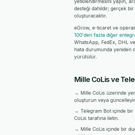
yetkilendirmesini yapın, ar
desteği dahildir; gerçek bir
oluşturacaktır.
eGrow, e-ticaret ve operas
100'den fazla diğer enteg
WhatsApp, FedEx, DHL ve da
hata durumunda yeniden de
yürütülür.
Mille CoLis ve Tel
→ Mille CoLis üzerinde yen
oluşturun veya güncelleyi
→ Telegram Bot içinde bir 
CoLis tarafına iletin.
→ Mille CoLis içinde bir dur