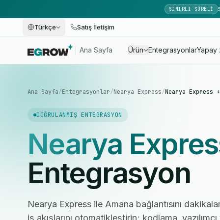
SINIRLI SÜRELI
Türkçe
Satış İletişim
Ana Sayfa
Ürün
Entegrasyonlar
Yapay 
Ana Sayfa
/
Entegrasyonlar
/
Nearya Express
/
Nearya Express +
DOĞRULANMIŞ ENTEGRASYON
Nearya Expres
Entegrasyon
Nearya Express ile Amana bağlantısını dakikalar
iş akışlarını otomatikleştirin; kodlama, yazılım