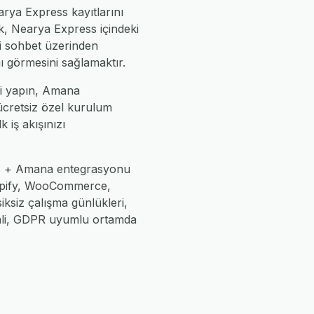
arya Express kayıtlarını
, Nearya Express içindeki
zi sohbet üzerinden
nı görmesini sağlamaktır.
ni yapın, Amana
 ücretsiz özel kurulum
k iş akışınızı
ess + Amana entegrasyonu
Shopify, WooCommerce,
iksiz çalışma günlükleri,
enli, GDPR uyumlu ortamda