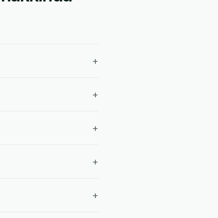
+
+
+
+
+