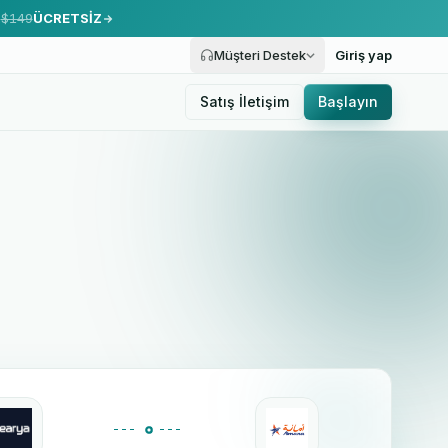
.
$149
ÜCRETSİZ
Müşteri Destek
Giriş yap
Satış İletişim
Başlayın