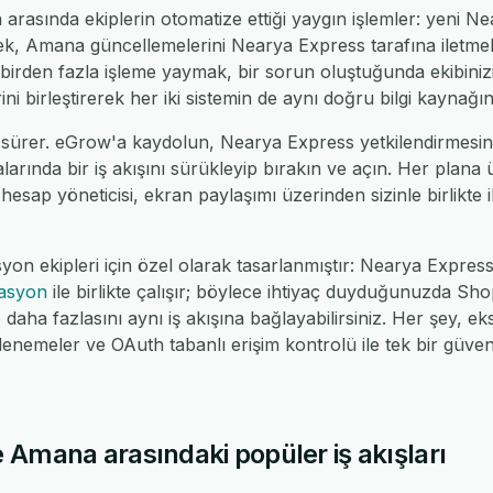
asında ekiplerin otomatize ettiği yaygın işlemler: yeni Ne
k, Amana güncellemelerini Nearya Express tarafına iletmek
birden fazla işleme yaymak, bir sorun oluştuğunda ekibini
ni birleştirerek her iki sistemin de aynı doğru bilgi kaynağı
 sürer. eGrow'a kaydolun, Nearya Express yetkilendirmesi
alarında bir iş akışını sürükleyip bırakın ve açın. Her plana
 hesap yöneticisi, ekran paylaşımı üzerinden sizinle birlikte il
syon ekipleri için özel olarak tasarlanmıştır: Nearya Expr
rasyon
ile birlikte çalışır; böylece ihtiyaç duyduğunuzda 
ha fazlasını aynı iş akışına bağlayabilirsiniz. Her şey, eks
nemeler ve OAuth tabanlı erişim kontrolü ile tek bir güv
 Amana arasındaki popüler iş akışları