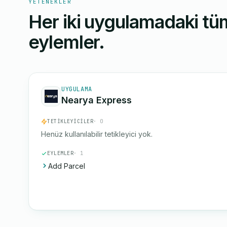
YETENEKLER
Her iki uygulamadaki tüm
eylemler.
UYGULAMA
Nearya Express
TETIKLEYICILER
· 0
Henüz kullanılabilir tetikleyici yok.
EYLEMLER
· 1
Add Parcel