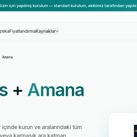
Sizin için yapılmış kurulum — standart kurulum, ekibimiz tarafından yapılır
zeka
Fiyatlandırma
Kaynaklar
 Amana
s
+
Amana
 içinde kurun ve aralarındaki tüm
cı veya karmaşık ara katman