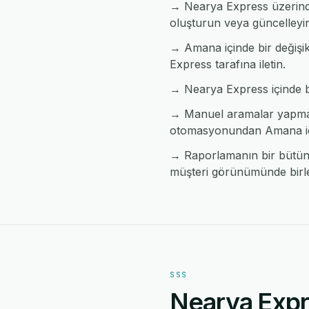
→ Nearya Express üzerinde
oluşturun veya güncelleyi
→ Amana içinde bir değişik
Express tarafına iletin.
→ Nearya Express içinde bir
→ Manuel aramalar yapmada
otomasyonundan Amana iç
→ Raporlamanın bir bütün h
müşteri görünümünde birleş
SSS
Nearya Expr