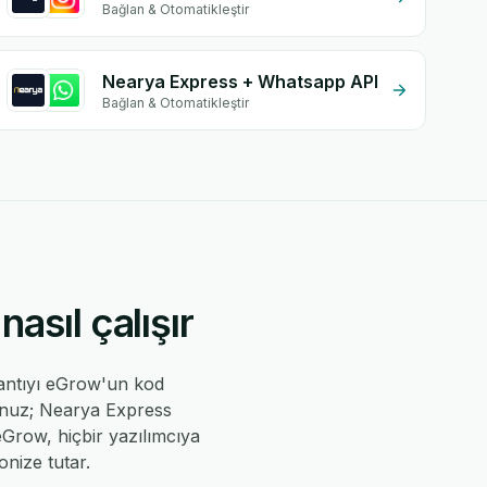
Bağlan & Otomatikleştir
Nearya Express + Whatsapp API
Bağlan & Otomatikleştir
sıl çalışır
antıyı eGrow'un kod
sunuz; Nearya Express
 eGrow, hiçbir yazılımcıya
nize tutar.