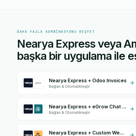
DAHA FAZLA KOMBINASYONU KEŞFET
Nearya Express veya A
başka bir uygulama ile eş
Nearya Express + Odoo Invoices
Bağlan & Otomatikleştir
Nearya Express + eGrow Chat Widget
Bağlan & Otomatikleştir
Nearya Express + Custom Webhook