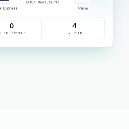
EGROW ARACILIĞIYLA
a Express
Amana
0
4
TETIKLEYICILER
EYLEMLER