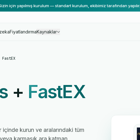
Sizin için yapılmış kurulum — standart kurulum, ekibimiz tarafından yapılır
zeka
Fiyatlandırma
Kaynaklar
 FastEX
s
+
FastEX
r içinde kurun ve aralarındaki tüm
cı veya karmaşık ara katman