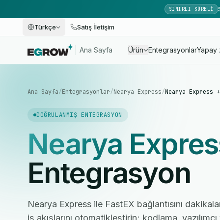
SINIRLI SÜRELI
Türkçe
Satış İletişim
Ana Sayfa
Ürün
Entegrasyonlar
Yapay 
Ana Sayfa
/
Entegrasyonlar
/
Nearya Express
/
Nearya Express +
DOĞRULANMIŞ ENTEGRASYON
Nearya Expres
Entegrasyon
Nearya Express ile FastEX bağlantısını dakikala
iş akışlarını otomatikleştirin; kodlama, yazılım