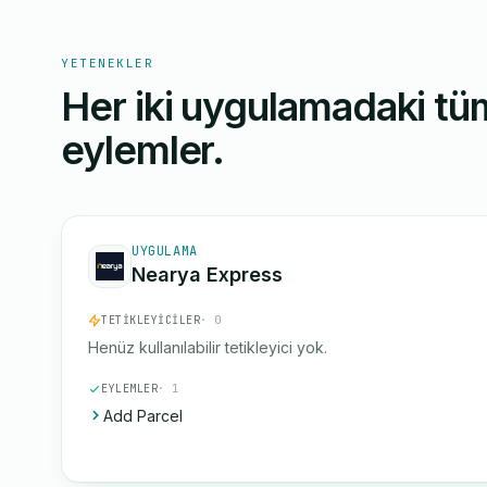
YETENEKLER
Her iki uygulamadaki tüm
eylemler.
UYGULAMA
Nearya Express
TETIKLEYICILER
· 0
Henüz kullanılabilir tetikleyici yok.
EYLEMLER
· 1
Add Parcel