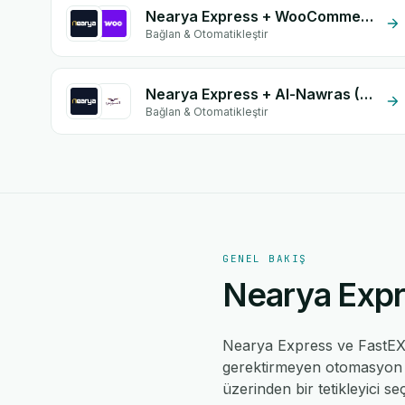
Nearya Express + WooCommerce
Bağlan & Otomatikleştir
Nearya Express + Al-Nawras (Nawris)
Bağlan & Otomatikleştir
GENEL BAKIŞ
Nearya Expre
Nearya Express ve FastE
gerektirmeyen otomasyon mo
üzerinden bir tetikleyici se