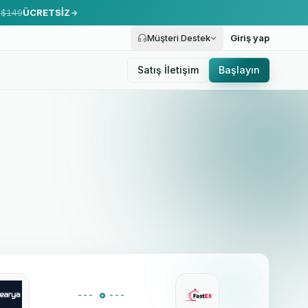
.
$149
ÜCRETSİZ
Müşteri Destek
Giriş yap
Satış İletişim
Başlayın