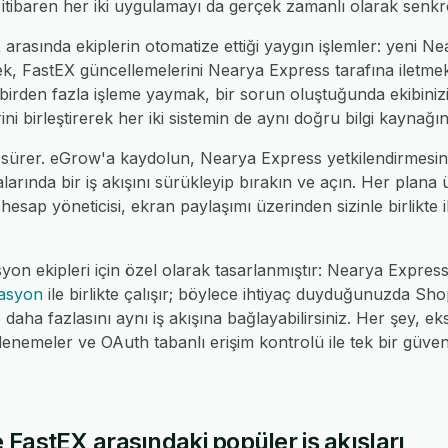
tibaren her iki uygulamayı da gerçek zamanlı olarak senkro
rasında ekiplerin otomatize ettiği yaygın işlemler: yeni Ne
k, FastEX güncellemelerini Nearya Express tarafına iletme
 birden fazla işleme yaymak, bir sorun oluştuğunda ekibini
ni birleştirerek her iki sistemin de aynı doğru bilgi kaynağı
 sürer. eGrow'a kaydolun, Nearya Express yetkilendirmesin
alarında bir iş akışını sürükleyip bırakın ve açın. Her plana
 hesap yöneticisi, ekran paylaşımı üzerinden sizinle birlikte il
yon ekipleri için özel olarak tasarlanmıştır: Nearya Expre
rasyon
ile birlikte çalışır; böylece ihtiyaç duyduğunuzda 
ha fazlasını aynı iş akışına bağlayabilirsiniz. Her şey, eks
nemeler ve OAuth tabanlı erişim kontrolü ile tek bir güv
FastEX arasındaki popüler iş akışları