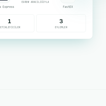
EGROW ARACILIĞIYLA
a Express
FastEX
1
3
TETIKLEYICILER
EYLEMLER