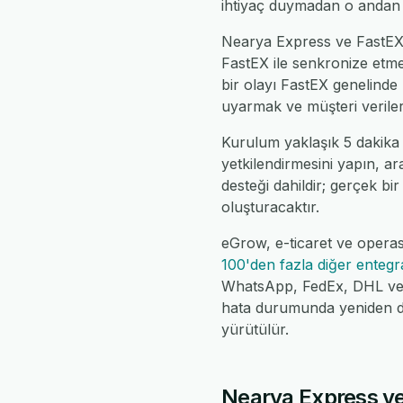
ihtiyaç duymadan o andan i
Nearya Express ve FastEX a
FastEX ile senkronize etme
bir olayı FastEX genelinde
uyarmak ve müşteri verileri
Kurulum yaklaşık 5 dakika
yetkilendirmesini yapın, ar
desteği dahildir; gerçek bir
oluşturacaktır.
eGrow, e-ticaret ve operas
100'den fazla diğer enteg
WhatsApp, FedEx, DHL ve da
hata durumunda yeniden de
yürütülür.
Nearya Express ve 