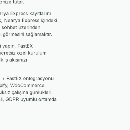
nize tutar.
arya Express kayıtlarını
k, Nearya Express içindeki
zi sohbet üzerinden
nı görmesini sağlamaktır.
i yapın, FastEX
 ücretsiz özel kurulum
k iş akışınızı
ss + FastEX entegrasyonu
Shopify, WooCommerce,
iksiz çalışma günlükleri,
enli, GDPR uyumlu ortamda