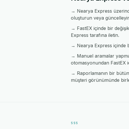
→ Nearya Express üzerinde
oluşturun veya güncelleyi
→ FastEX içinde bir değişi
Express tarafına iletin.
→ Nearya Express içinde bir
→ Manuel aramalar yapmada
otomasyonundan FastEX iç
→ Raporlamanın bir bütün h
müşteri görünümünde birleş
SSS