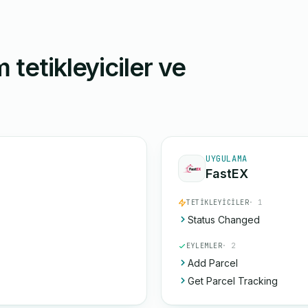
 tetikleyiciler ve
UYGULAMA
FastEX
TETIKLEYICILER
· 1
Status Changed
EYLEMLER
· 2
Add Parcel
Get Parcel Tracking