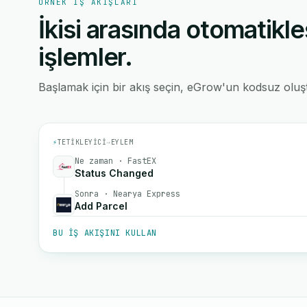
ÖRNEK IŞ AKIŞLARI
İkisi arasında otomatikle
işlemler.
Başlamak için bir akış seçin, eGrow'un kodsuz oluştu
⚡
TETIKLEYICI
→
EYLEM
Ne zaman · FastEX
Status Changed
Sonra · Nearya Express
Add Parcel
BU IŞ AKIŞINI KULLAN