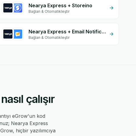
Nearya Express + Storeino
Bağlan & Otomatikleştir
Nearya Express + Email Notifications by eGrow
Bağlan & Otomatikleştir
sıl çalışır
antıyı eGrow'un kod
sunuz; Nearya Express
 eGrow, hiçbir yazılımcıya