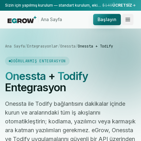
Sizin için yapılmış kurulum — standart kurulum, ekibimiz tarafından yapılır.
$149
ÜCRETSİZ
Ana Sayfa
Başlayın
Ana Sayfa
/
Entegrasyonlar
/
Onessta
/
Onessta + Todify
DOĞRULANMIŞ ENTEGRASYON
Onessta
+
Todify
Entegrasyon
Onessta ile Todify bağlantısını dakikalar içinde
kurun ve aralarındaki tüm iş akışlarını
otomatikleştirin; kodlama, yazılımcı veya karmaşık
ara katman yazılımları gerekmez. eGrow, Onessta
ve Todify uygulamalarını güvenli bir API üzerinden