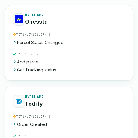
UYGULAMA
Onessta
TETIKLEYICILER
· 1
Parcel Status Changed
EYLEMLER
· 2
Add parcel
Get Tracking status
UYGULAMA
Todify
TETIKLEYICILER
· 1
Order Created
EYLEMLER
· 5