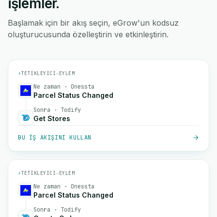
işlemler.
Başlamak için bir akış seçin, eGrow'un kodsuz
oluşturucusunda özelleştirin ve etkinleştirin.
⚡
TETIKLEYICI
→
EYLEM
Ne zaman · Onessta
Parcel Status Changed
Sonra · Todify
Get Stores
BU IŞ AKIŞINI KULLAN
⚡
TETIKLEYICI
→
EYLEM
Ne zaman · Onessta
Parcel Status Changed
Sonra · Todify