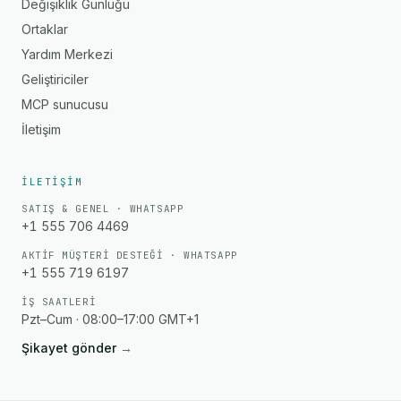
Değişiklik Günlüğü
Ortaklar
Yardım Merkezi
Geliştiriciler
MCP sunucusu
İletişim
İLETIŞIM
SATIŞ & GENEL · WHATSAPP
+1 555 706 4469
AKTIF MÜŞTERI DESTEĞI · WHATSAPP
+1 555 719 6197
İŞ SAATLERI
Pzt–Cum · 08:00–17:00 GMT+1
Şikayet gönder
→