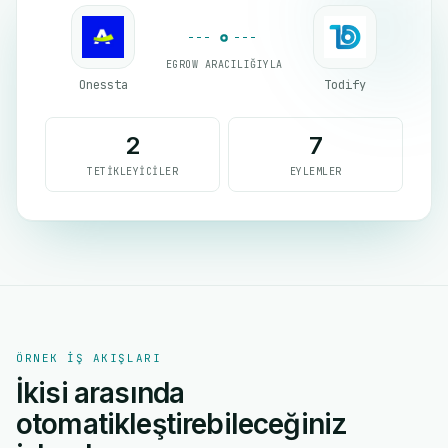
EGROW ARACILIĞIYLA
Onessta
Todify
2
7
TETIKLEYICILER
EYLEMLER
ÖRNEK IŞ AKIŞLARI
İkisi arasında
otomatikleştirebileceğiniz