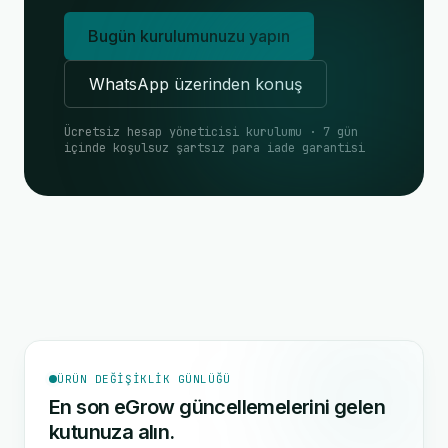
Bugün kurulumunuzu yapın
WhatsApp üzerinden konuş
Ücretsiz hesap yöneticisi kurulumu · 7 gün
içinde koşulsuz şartsız para iade garantisi
ÜRÜN DEĞIŞIKLIK GÜNLÜĞÜ
En son eGrow güncellemelerini gelen
kutunuza alın.