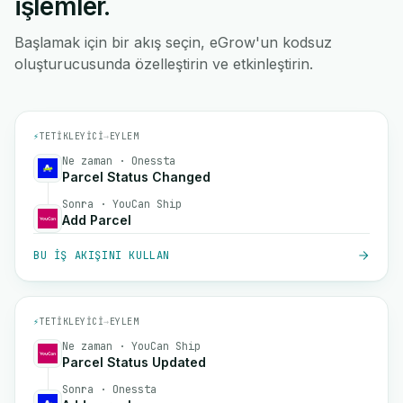
işlemler.
Başlamak için bir akış seçin, eGrow'un kodsuz
oluşturucusunda özelleştirin ve etkinleştirin.
⚡
TETIKLEYICI
→
EYLEM
Ne zaman · Onessta
Parcel Status Changed
Sonra · YouCan Ship
Add Parcel
BU IŞ AKIŞINI KULLAN
⚡
TETIKLEYICI
→
EYLEM
Ne zaman · YouCan Ship
Parcel Status Updated
Sonra · Onessta