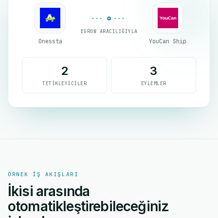
EGROW ARACILIĞIYLA
Onessta
YouCan Ship
2
3
TETIKLEYICILER
EYLEMLER
ÖRNEK IŞ AKIŞLARI
İkisi arasında
otomatikleştirebileceğiniz