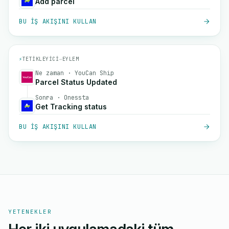
Add parcel
BU IŞ AKIŞINI KULLAN
⚡
TETIKLEYICI
→
EYLEM
Ne zaman · YouCan Ship
Parcel Status Updated
Sonra · Onessta
Get Tracking status
BU IŞ AKIŞINI KULLAN
YETENEKLER