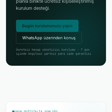
planla birlikte ücretsiz kişiselleştirilmiş
kurulum desteği.
Bugün kurulumunuzu yapın
WhatsApp üzerinden konuş
Ücretsiz hesap yöneticisi kurulumu · 7 gün
içinde koşulsuz şartsız para iade garantisi
ÜRÜN DEĞIŞIKLIK GÜNLÜĞÜ