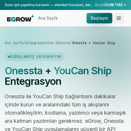
Sizin için yapılmış kurulum — standart kurulum, ekibimiz tarafından yapılır.
$149
ÜCRETSİZ
Ana Sayfa
Başlayın
Ana Sayfa
/
Entegrasyonlar
/
Onessta
/
Onessta + YouCan Ship
DOĞRULANMIŞ ENTEGRASYON
Onessta
+
YouCan Ship
Entegrasyon
Onessta ile YouCan Ship bağlantısını dakikalar
içinde kurun ve aralarındaki tüm iş akışlarını
otomatikleştirin; kodlama, yazılımcı veya karmaşık
ara katman yazılımları gerekmez. eGrow, Onessta
ve YouCan Ship uygulamalarını güvenli bir API