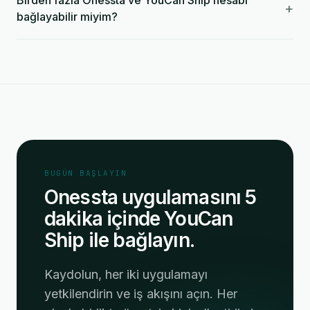
Birden fazla Onessta ve YouCan Ship hesabı
+
bağlayabilir miyim?
BUGÜN BAŞLAYIN
Onessta uygulamasını 5
dakika içinde YouCan
Ship ile bağlayın.
Kaydolun, her iki uygulamayı
yetkilendirin ve iş akışını açın. Her