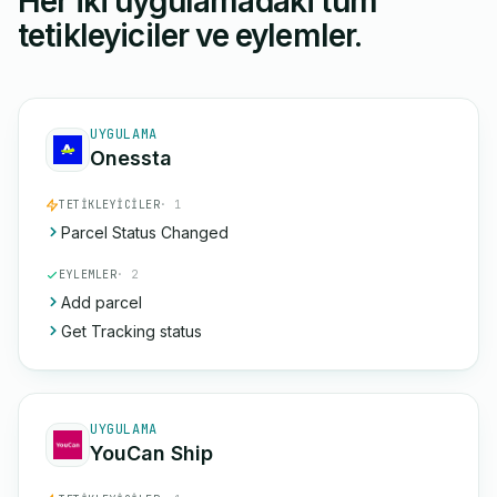
Her iki uygulamadaki tüm
tetikleyiciler ve eylemler.
UYGULAMA
Onessta
TETIKLEYICILER
· 1
Parcel Status Changed
EYLEMLER
· 2
Add parcel
Get Tracking status
UYGULAMA
YouCan Ship