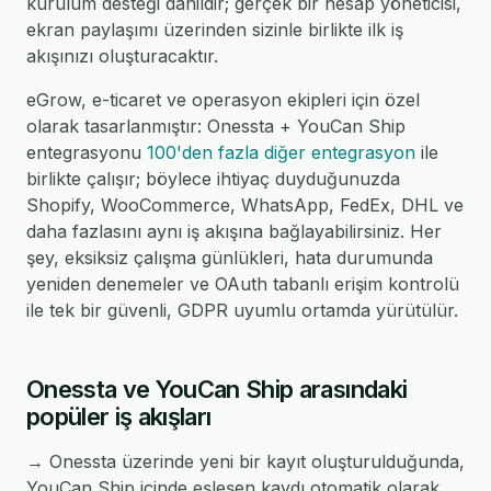
kurulum desteği dahildir; gerçek bir hesap yöneticisi,
ekran paylaşımı üzerinden sizinle birlikte ilk iş
akışınızı oluşturacaktır.
eGrow, e-ticaret ve operasyon ekipleri için özel
olarak tasarlanmıştır: Onessta + YouCan Ship
entegrasyonu
100'den fazla diğer entegrasyon
ile
birlikte çalışır; böylece ihtiyaç duyduğunuzda
Shopify, WooCommerce, WhatsApp, FedEx, DHL ve
daha fazlasını aynı iş akışına bağlayabilirsiniz. Her
şey, eksiksiz çalışma günlükleri, hata durumunda
yeniden denemeler ve OAuth tabanlı erişim kontrolü
ile tek bir güvenli, GDPR uyumlu ortamda yürütülür.
Onessta ve YouCan Ship arasındaki
popüler iş akışları
→ Onessta üzerinde yeni bir kayıt oluşturulduğunda,
YouCan Ship içinde eşleşen kaydı otomatik olarak