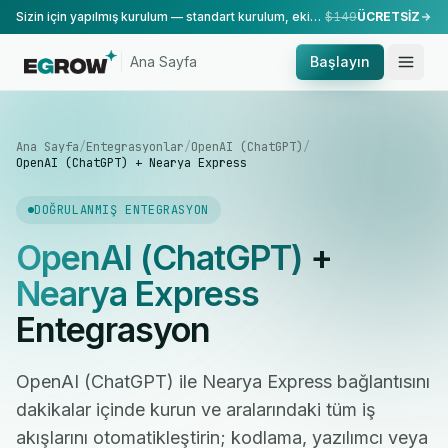
Sizin için yapılmış kurulum — standart kurulum, ekibimiz tarafından yapılır.
$149
ÜCRETSİZ
Ana Sayfa
Başlayın
Ana Sayfa
/
Entegrasyonlar
/
OpenAI (ChatGPT)
/
OpenAI (ChatGPT) + Nearya Express
DOĞRULANMIŞ ENTEGRASYON
OpenAI (ChatGPT)
+
Nearya Express
Entegrasyon
OpenAI (ChatGPT) ile Nearya Express bağlantısını
dakikalar içinde kurun ve aralarındaki tüm iş
akışlarını otomatikleştirin; kodlama, yazılımcı veya