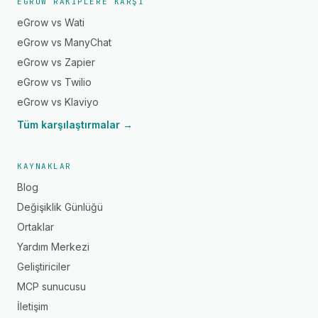
EGROW RAKIPLERE KARŞI
eGrow vs Wati
eGrow vs ManyChat
eGrow vs Zapier
eGrow vs Twilio
eGrow vs Klaviyo
Tüm karşılaştırmalar →
KAYNAKLAR
Blog
Değişiklik Günlüğü
Ortaklar
Yardım Merkezi
Geliştiriciler
MCP sunucusu
İletişim