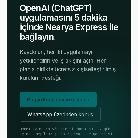
OpenAI (ChatGPT)
uygulamasını 5 dakika
içinde Nearya Express ile
bağlayın.
Kaydolun, her iki uygulamayı
yetkilendirin ve iş akışını açın. Her
planla birlikte ücretsiz kişiselleştirilmiş
kurulum desteği.
Bugün kurulumunuzu yapın
WhatsApp üzerinden konuş
Ücretsiz hesap yöneticisi kurulumu · 7 gün
içinde koşulsuz şartsız para iade garantisi