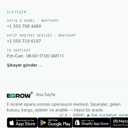
İLETIŞIM
SATIŞ & GENEL · WHATSAPP
+1 555 706 4469
AKTIF MÜŞTERI DESTEĞI · WHATSAPP
+1 555 719 6197
İŞ SAATLERI
Pzt–Cum · 08:00–17:00 GMT+1
Şikayet gönder
→
Ana Sayfa
E-ticaret sipariş sonrası operasyon merkezi. Siparişler, gelen
kutusu, kargo, iadeler ve analitik — hepsi bir arada.
v2.0 · DURUM:
● tüm sistemler norm