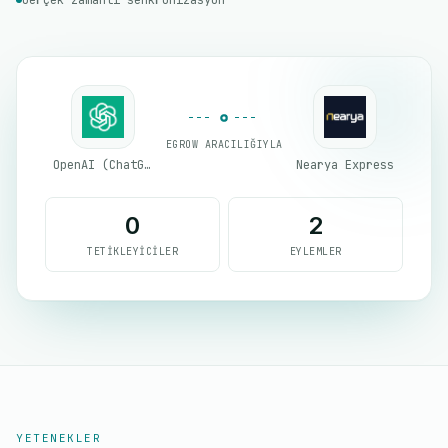
Gerçek zamanlı senkronizasyon
EGROW ARACILIĞIYLA
OpenAI (ChatGPT)
Nearya Express
0
2
TETIKLEYICILER
EYLEMLER
YETENEKLER