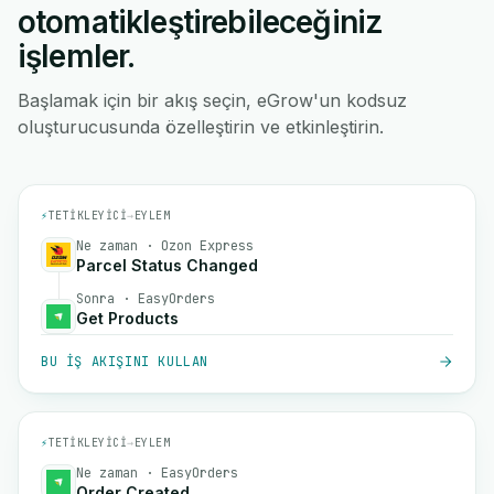
otomatikleştirebileceğiniz
işlemler.
Başlamak için bir akış seçin, eGrow'un kodsuz
oluşturucusunda özelleştirin ve etkinleştirin.
⚡
TETIKLEYICI
→
EYLEM
Ne zaman · Ozon Express
Parcel Status Changed
Sonra · EasyOrders
Get Products
BU IŞ AKIŞINI KULLAN
⚡
TETIKLEYICI
→
EYLEM
Ne zaman · EasyOrders
Order Created