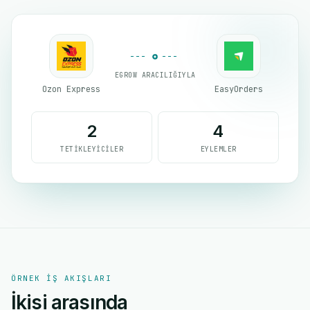
EGROW ARACILIĞIYLA
Ozon Express
EasyOrders
2
4
TETIKLEYICILER
EYLEMLER
ÖRNEK IŞ AKIŞLARI
İkisi arasında