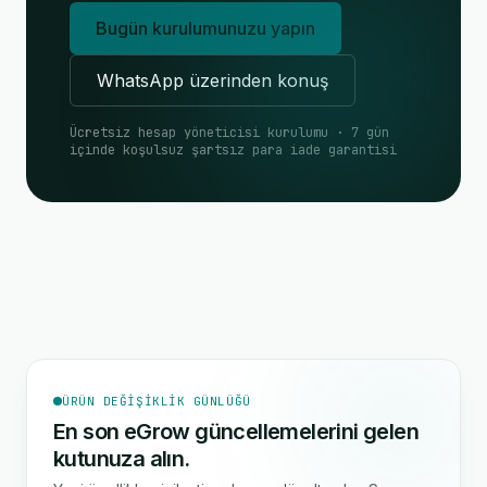
Bugün kurulumunuzu yapın
WhatsApp üzerinden konuş
Ücretsiz hesap yöneticisi kurulumu · 7 gün
içinde koşulsuz şartsız para iade garantisi
ÜRÜN DEĞIŞIKLIK GÜNLÜĞÜ
En son eGrow güncellemelerini gelen
kutunuza alın.