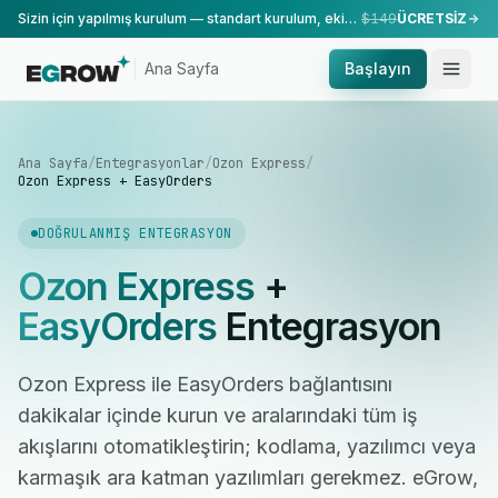
Sizin için yapılmış kurulum — standart kurulum, ekibimiz tarafından yapılır.
$149
ÜCRETSİZ
Ana Sayfa
Başlayın
Ana Sayfa
/
Entegrasyonlar
/
Ozon Express
/
Ozon Express + EasyOrders
DOĞRULANMIŞ ENTEGRASYON
Ozon Express
+
EasyOrders
Entegrasyon
Ozon Express ile EasyOrders bağlantısını
dakikalar içinde kurun ve aralarındaki tüm iş
akışlarını otomatikleştirin; kodlama, yazılımcı veya
karmaşık ara katman yazılımları gerekmez. eGrow,