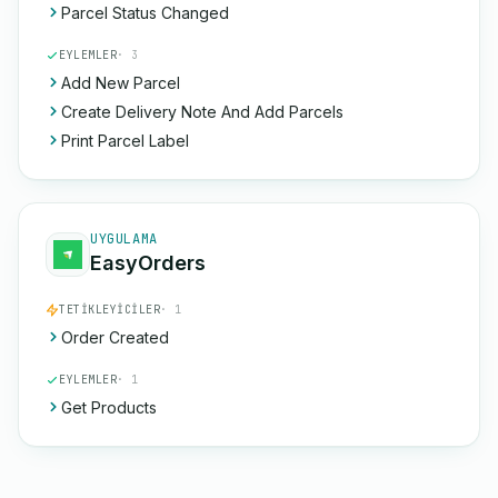
Parcel Status Changed
EYLEMLER
· 3
Add New Parcel
Create Delivery Note And Add Parcels
Print Parcel Label
UYGULAMA
EasyOrders
TETIKLEYICILER
· 1
Order Created
EYLEMLER
· 1
Get Products