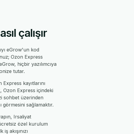
ıl çalışır
tıyı eGrow'un kod
sunuz; Ozon Express
ve eGrow, hiçbir yazılımcıya
nize tutar.
n Express kayıtlarını
k, Ozon Express içindeki
izi sohbet üzerinden
nı görmesini sağlamaktır.
pın, Irsaliyat
 ücretsiz özel kurulum
k iş akışınızı