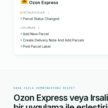
Ozon Express
TETIKLEYICILER
· 1
Parcel Status Changed
EYLEMLER
· 3
Add New Parcel
Create Delivery Note And Add Parcels
Print Parcel Label
DAHA FAZLA KOMBINASYONU KEŞFET
Ozon Express veya Irsal
bir uygulama ile eşleştiri