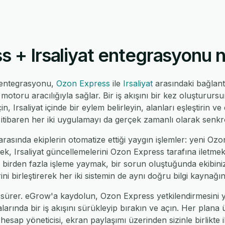
 + Irsaliyat entegrasyonu nas
 entegrasyonu,
Ozon Express
ile
Irsaliyat
arasındaki bağlan
toru aracılığıyla sağlar. Bir iş akışını bir kez oluşturur
çin, Irsaliyat içinde bir eylem belirleyin, alanları eşleştirin 
tibaren her iki uygulamayı da gerçek zamanlı olarak senkro
rasında ekiplerin otomatize ettiği yaygın işlemler: yeni Ozo
mek, Irsaliyat güncellemelerini Ozon Express tarafına iletme
nde birden fazla işleme yaymak, bir sorun oluştuğunda ekibin
ni birleştirerek her iki sistemin de aynı doğru bilgi kaynağı
sürer. eGrow'a kaydolun, Ozon Express yetkilendirmesini ya
alarında bir iş akışını sürükleyip bırakın ve açın. Her plana
 hesap yöneticisi, ekran paylaşımı üzerinden sizinle birlikte il