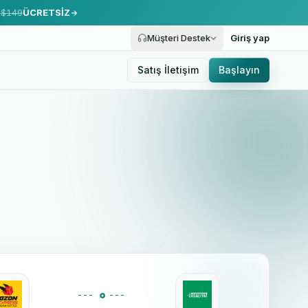
.
$149
ÜCRETSİZ
Müşteri Destek
Giriş yap
Satış İletişim
Başlayın