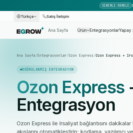
SINIRLI SÜRELI
Türkçe
Satış İletişim
Ana Sayfa
Ürün
Entegrasyonlar
Yapay 
Ana Sayfa
/
Entegrasyonlar
/
Ozon Express
/
Ozon Express + Irs
DOĞRULANMIŞ ENTEGRASYON
Ozon Express
Entegrasyon
Ozon Express ile Irsaliyat bağlantısını dakikalar
akışlarını otomatikleştirin; kodlama, yazılımcı