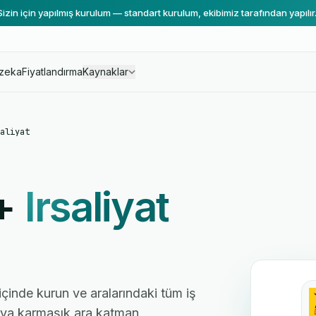
Sizin için yapılmış kurulum — standart kurulum, ekibimiz tarafından yapılır
zeka
Fiyatlandırma
Kaynaklar
aliyat
+
Irsaliyat
 içinde kurun ve aralarındaki tüm iş
 veya karmaşık ara katman