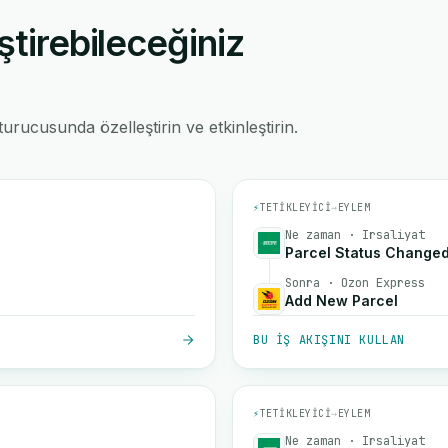
ştirebileceğiniz
rucusunda özelleştirin ve etkinleştirin.
⚡
TETIKLEYICI
→
EYLEM
Ne zaman · Irsaliyat
Parcel Status Change
Sonra · Ozon Express
Add New Parcel
BU IŞ AKIŞINI KULLAN
⚡
TETIKLEYICI
→
EYLEM
Ne zaman · Irsaliyat