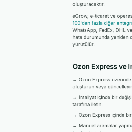
oluşturacaktır.
eGrow, e-ticaret ve operas
100'den fazla diğer enteg
WhatsApp, FedEx, DHL ve da
hata durumunda yeniden de
yürütülür.
Ozon Express ve Irs
→ Ozon Express üzerinde ye
oluşturun veya güncelleyi
→ Irsaliyat içinde bir deği
tarafına iletin.
→ Ozon Express içinde bir du
→ Manuel aramalar yapmad