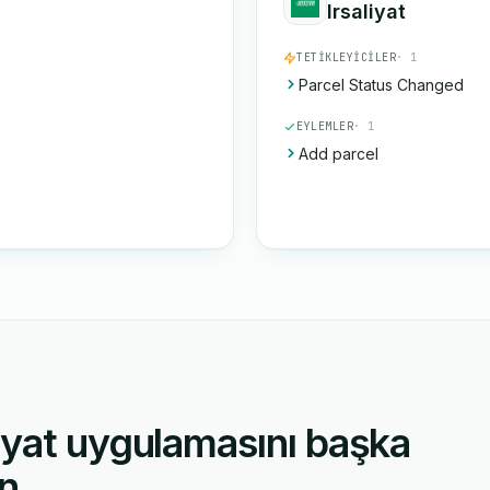
Irsaliyat
TETIKLEYICILER
· 1
Parcel Status Changed
EYLEMLER
· 1
Add parcel
iyat uygulamasını başka
n.