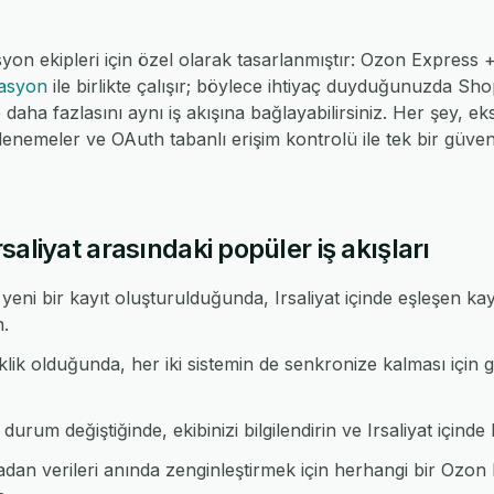
yon ekipleri için özel olarak tasarlanmıştır: Ozon Express 
rasyon
ile birlikte çalışır; böylece ihtiyaç duyduğunuzda 
ha fazlasını aynı iş akışına bağlayabilirsiniz. Her şey, eks
nemeler ve OAuth tabanlı erişim kontrolü ile tek bir güv
aliyat arasındaki popüler iş akışları
ni bir kayıt oluşturulduğunda, Irsaliyat içinde eşleşen ka
n.
şiklik olduğunda, her iki sistemin de senkronize kalması iç
rum değiştiğinde, ekibinizi bilgilendirin ve Irsaliyat içinde b
an verileri anında zenginleştirmek için herhangi bir Oz