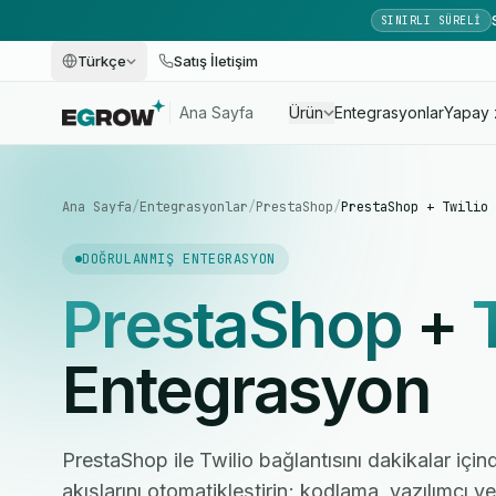
SINIRLI SÜRELI
Türkçe
Satış İletişim
Ana Sayfa
Ürün
Entegrasyonlar
Yapay 
Ana Sayfa
/
Entegrasyonlar
/
PrestaShop
/
PrestaShop + Twilio
DOĞRULANMIŞ ENTEGRASYON
PrestaShop
+
Entegrasyon
PrestaShop ile Twilio bağlantısını dakikalar için
akışlarını otomatikleştirin; kodlama, yazılımcı