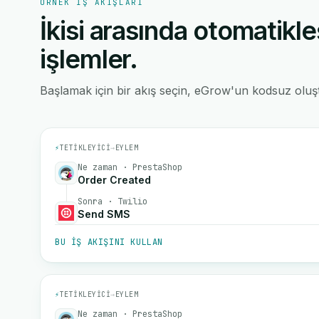
ÖRNEK IŞ AKIŞLARI
İkisi arasında otomatikle
işlemler.
Başlamak için bir akış seçin, eGrow'un kodsuz oluştu
⚡
TETIKLEYICI
→
EYLEM
Ne zaman · PrestaShop
Order Created
Sonra · Twilio
Send SMS
BU IŞ AKIŞINI KULLAN
⚡
TETIKLEYICI
→
EYLEM
Ne zaman · PrestaShop