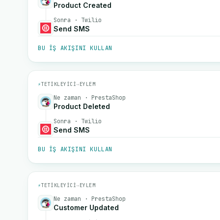
Product Created
Sonra · Twilio
Send SMS
BU IŞ AKIŞINI KULLAN
⚡
TETIKLEYICI
→
EYLEM
Ne zaman · PrestaShop
Product Deleted
Sonra · Twilio
Send SMS
BU IŞ AKIŞINI KULLAN
⚡
TETIKLEYICI
→
EYLEM
Ne zaman · PrestaShop
Customer Updated