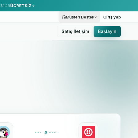
.
$149
ÜCRETSİZ
Müşteri Destek
Giriş yap
Satış İletişim
Başlayın