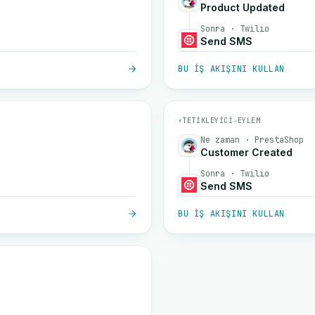
Product Updated
Sonra · Twilio
Send SMS
BU IŞ AKIŞINI KULLAN
⚡
TETIKLEYICI
→
EYLEM
Ne zaman · PrestaShop
Customer Created
Sonra · Twilio
Send SMS
BU IŞ AKIŞINI KULLAN