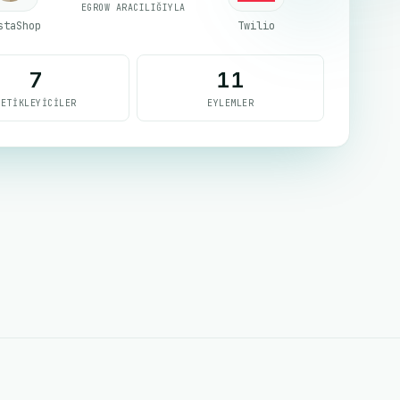
EGROW ARACILIĞIYLA
staShop
Twilio
7
11
TETIKLEYICILER
EYLEMLER