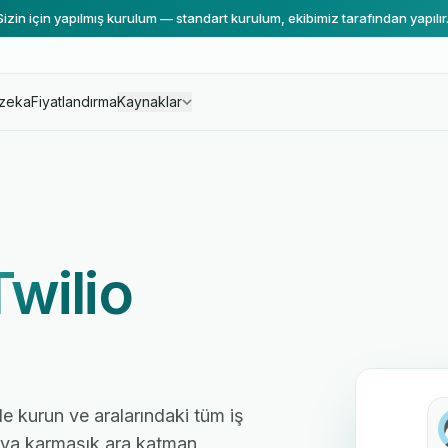
Sizin için yapılmış kurulum — standart kurulum, ekibimiz tarafından yapılır
zeka
Fiyatlandırma
Kaynaklar
Twilio
de kurun ve aralarındaki tüm iş
 veya karmaşık ara katman