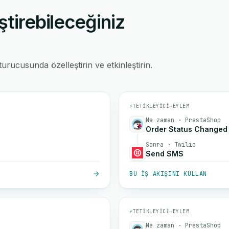
ştirebileceğiniz
rucusunda özelleştirin ve etkinleştirin.
⚡
TETIKLEYICI
→
EYLEM
Ne zaman · PrestaShop
Order Status Changed
Sonra · Twilio
Send SMS
BU IŞ AKIŞINI KULLAN
⚡
TETIKLEYICI
→
EYLEM
Ne zaman · PrestaShop