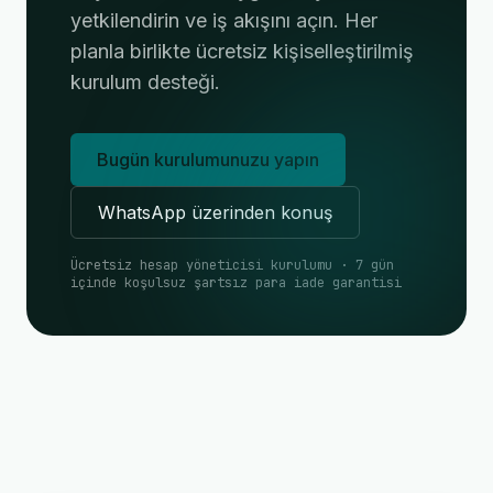
yetkilendirin ve iş akışını açın. Her
planla birlikte ücretsiz kişiselleştirilmiş
kurulum desteği.
Bugün kurulumunuzu yapın
WhatsApp üzerinden konuş
Ücretsiz hesap yöneticisi kurulumu · 7 gün
içinde koşulsuz şartsız para iade garantisi