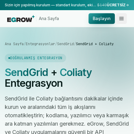
Sizin için yapılmış kurulum — standart kurulum, ekibimiz tarafından yapılır.
$149
ÜCRETSİZ
Ana Sayfa
Başlayın
Ana Sayfa
/
Entegrasyonlar
/
SendGrid
/
SendGrid + Coliaty
DOĞRULANMIŞ ENTEGRASYON
SendGrid
+
Coliaty
Entegrasyon
SendGrid ile Coliaty bağlantısını dakikalar içinde
kurun ve aralarındaki tüm iş akışlarını
otomatikleştirin; kodlama, yazılımcı veya karmaşık
ara katman yazılımları gerekmez. eGrow, SendGrid
ve Coliaty uygulamalarını güvenli bir API