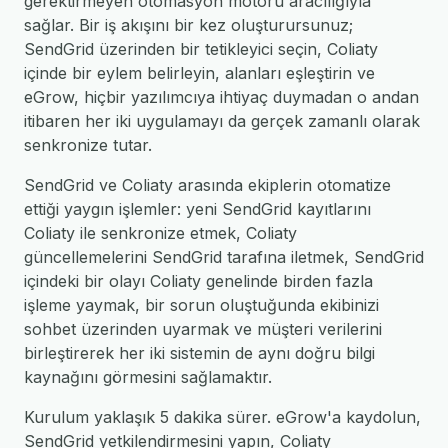
gerektirmeyen otomasyon motoru aracılığıyla
sağlar. Bir iş akışını bir kez oluşturursunuz;
SendGrid üzerinden bir tetikleyici seçin, Coliaty
içinde bir eylem belirleyin, alanları eşleştirin ve
eGrow, hiçbir yazılımcıya ihtiyaç duymadan o andan
itibaren her iki uygulamayı da gerçek zamanlı olarak
senkronize tutar.
SendGrid ve Coliaty arasında ekiplerin otomatize
ettiği yaygın işlemler: yeni SendGrid kayıtlarını
Coliaty ile senkronize etmek, Coliaty
güncellemelerini SendGrid tarafına iletmek, SendGrid
içindeki bir olayı Coliaty genelinde birden fazla
işleme yaymak, bir sorun oluştuğunda ekibinizi
sohbet üzerinden uyarmak ve müşteri verilerini
birleştirerek her iki sistemin de aynı doğru bilgi
kaynağını görmesini sağlamaktır.
Kurulum yaklaşık 5 dakika sürer. eGrow'a kaydolun,
SendGrid yetkilendirmesini yapın, Coliaty