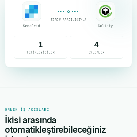
EGROW ARACILIĞIYLA
SendGrid
Coliaty
1
4
TETIKLEYICILER
EYLEMLER
ÖRNEK IŞ AKIŞLARI
İkisi arasında
otomatikleştirebileceğiniz