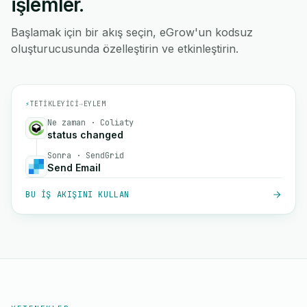
işlemler.
Başlamak için bir akış seçin, eGrow'un kodsuz
oluşturucusunda özelleştirin ve etkinleştirin.
⚡
TETIKLEYICI
→
EYLEM
Ne zaman · Coliaty
status changed
Sonra · SendGrid
Send Email
BU IŞ AKIŞINI KULLAN