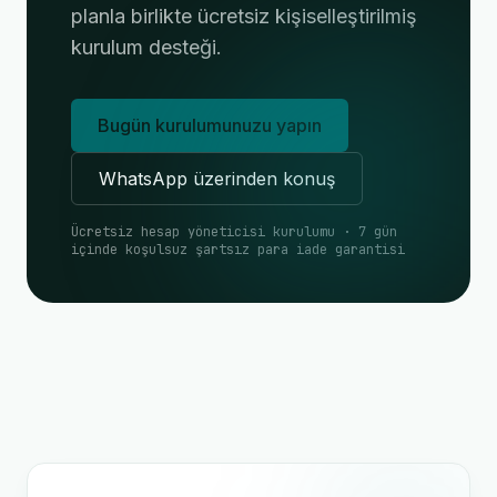
planla birlikte ücretsiz kişiselleştirilmiş
kurulum desteği.
Bugün kurulumunuzu yapın
WhatsApp üzerinden konuş
Ücretsiz hesap yöneticisi kurulumu · 7 gün
içinde koşulsuz şartsız para iade garantisi