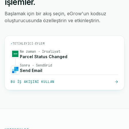
işlemler.
Başlamak için bir akış seçin, eGrow'un kodsuz
oluşturucusunda özelleştirin ve etkinleştirin.
⚡
TETIKLEYICI
→
EYLEM
Ne zaman · Irsaliyat
Parcel Status Changed
Sonra · SendGrid
Send Email
BU IŞ AKIŞINI KULLAN