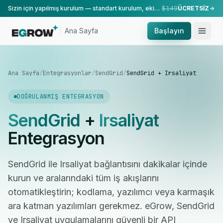
Sizin için yapılmış kurulum — standart kurulum, ekibimiz tarafından yapılır.
$149
ÜCRETSİZ
Ana Sayfa
Başlayın
Ana Sayfa
/
Entegrasyonlar
/
SendGrid
/
SendGrid + Irsaliyat
DOĞRULANMIŞ ENTEGRASYON
SendGrid
+
Irsaliyat
Entegrasyon
SendGrid ile Irsaliyat bağlantısını dakikalar içinde
kurun ve aralarındaki tüm iş akışlarını
otomatikleştirin; kodlama, yazılımcı veya karmaşık
ara katman yazılımları gerekmez. eGrow, SendGrid
ve Irsaliyat uygulamalarını güvenli bir API