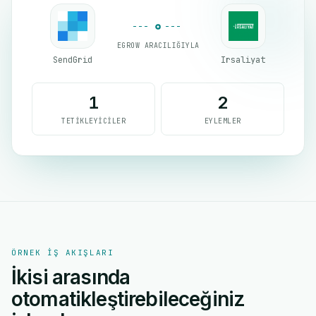
EGROW ARACILIĞIYLA
SendGrid
Irsaliyat
1
2
TETIKLEYICILER
EYLEMLER
ÖRNEK IŞ AKIŞLARI
İkisi arasında
otomatikleştirebileceğiniz