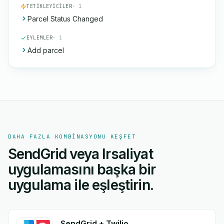
TETIKLEYICILER
· 1
Parcel Status Changed
EYLEMLER
· 1
Add parcel
DAHA FAZLA KOMBINASYONU KEŞFET
SendGrid veya Irsaliyat
uygulamasını başka bir
uygulama ile eşleştirin.
SendGrid + Twilio