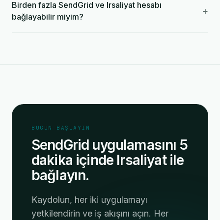
Birden fazla SendGrid ve Irsaliyat hesabı
+
bağlayabilir miyim?
BUGÜN BAŞLAYIN
SendGrid uygulamasını 5
dakika içinde Irsaliyat ile
bağlayın.
Kaydolun, her iki uygulamayı
yetkilendirin ve iş akışını açın. Her