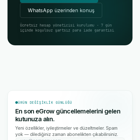
WhatsApp üzerinden konuş
Ücretsiz hesap yöneticisi kurulumu · 7 gün
içinde koşulsuz şartsız para iade garantisi
ÜRÜN DEĞIŞIKLIK GÜNLÜĞÜ
En son eGrow güncellemelerini gelen
kutunuza alın.
Yeni özellikler, iyileştirmeler ve düzeltmeler. Spam
yok — dilediğiniz zaman abonelikten çıkabilirsiniz.