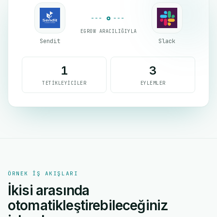
EGROW ARACILIĞIYLA
Sendit
Slack
1
3
TETIKLEYICILER
EYLEMLER
ÖRNEK IŞ AKIŞLARI
İkisi arasında
otomatikleştirebileceğiniz