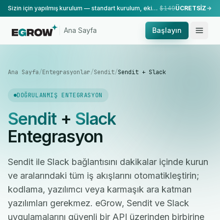
Sizin için yapılmış kurulum — standart kurulum, ekibimiz tarafından yapılır.
$149
ÜCRETSİZ
Ana Sayfa
Başlayın
Ana Sayfa
/
Entegrasyonlar
/
Sendit
/
Sendit + Slack
DOĞRULANMIŞ ENTEGRASYON
Sendit
+
Slack
Entegrasyon
Sendit ile Slack bağlantısını dakikalar içinde kurun
ve aralarındaki tüm iş akışlarını otomatikleştirin;
kodlama, yazılımcı veya karmaşık ara katman
yazılımları gerekmez. eGrow, Sendit ve Slack
uygulamalarını güvenli bir API üzerinden birbirine