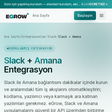
Sizin için yapılmış kurulum — standart kurulum, ekibimiz tarafından yapılır.
$149
ÜCRETSİZ
Ana Sayfa
Başlayın
Ana Sayfa
/
Entegrasyonlar
/
Slack
/
Slack + Amana
DOĞRULANMIŞ ENTEGRASYON
Slack
+
Amana
Entegrasyon
Slack ile Amana bağlantısını dakikalar içinde kurun
ve aralarındaki tüm iş akışlarını otomatikleştirin;
kodlama, yazılımcı veya karmaşık ara katman
yazılımları gerekmez. eGrow, Slack ve Amana
uygulamalarını güvenli bir API üzerinden birbirine