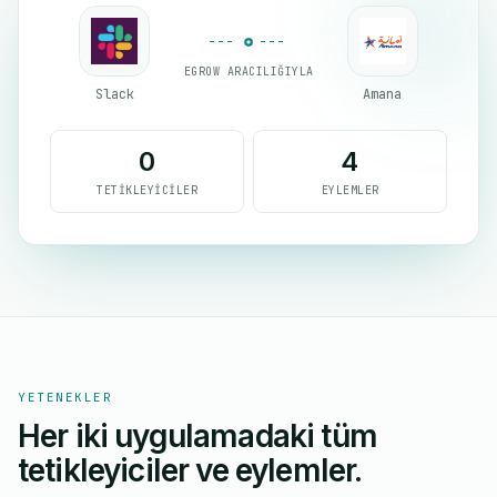
EGROW ARACILIĞIYLA
Slack
Amana
0
4
TETIKLEYICILER
EYLEMLER
YETENEKLER
Her iki uygulamadaki tüm
tetikleyiciler ve eylemler.