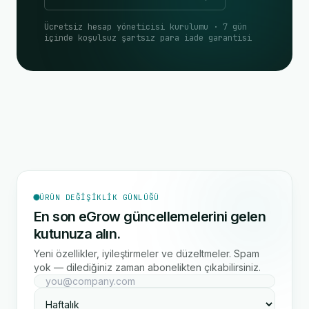
Ücretsiz hesap yöneticisi kurulumu · 7 gün
içinde koşulsuz şartsız para iade garantisi
ÜRÜN DEĞIŞIKLIK GÜNLÜĞÜ
En son eGrow güncellemelerini gelen
kutunuza alın.
Yeni özellikler, iyileştirmeler ve düzeltmeler. Spam
yok — dilediğiniz zaman abonelikten çıkabilirsiniz.