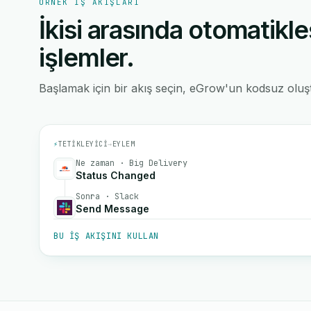
ÖRNEK IŞ AKIŞLARI
İkisi arasında otomatikle
işlemler.
Başlamak için bir akış seçin, eGrow'un kodsuz oluştu
⚡
TETIKLEYICI
→
EYLEM
Ne zaman · Big Delivery
Status Changed
Sonra · Slack
Send Message
BU IŞ AKIŞINI KULLAN