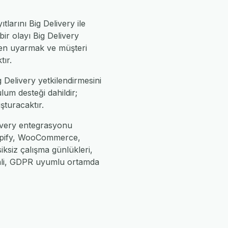
tlarını Big Delivery ile
ir olayı Big Delivery
den uyarmak ve müşteri
tır.
 Delivery yetkilendirmesini
lum desteği dahildir;
uşturacaktır.
livery entegrasyonu
Shopify, WooCommerce,
iksiz çalışma günlükleri,
enli, GDPR uyumlu ortamda