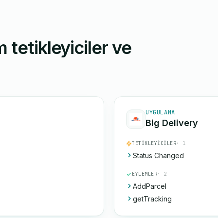
 tetikleyiciler ve
UYGULAMA
Big Delivery
TETIKLEYICILER
· 1
Status Changed
EYLEMLER
· 2
AddParcel
getTracking