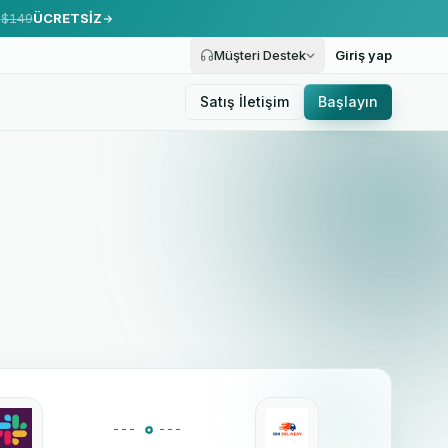
.
$149
ÜCRETSİZ
Müşteri Destek
Giriş yap
Satış İletişim
Başlayın