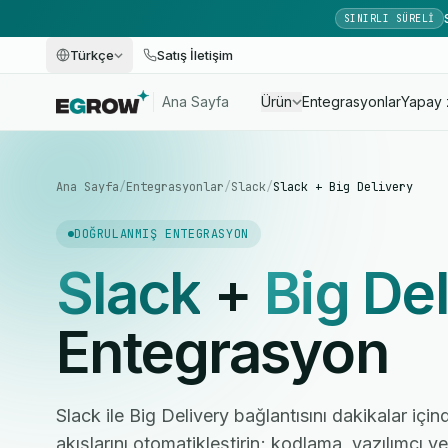
SINIRLI SÜRELI
Türkçe
Satış İletişim
Ana Sayfa
Ürün
Entegrasyonlar
Yapay 
Ana Sayfa
/
Entegrasyonlar
/
Slack
/
Slack + Big Delivery
DOĞRULANMIŞ ENTEGRASYON
Slack
+
Big De
Entegrasyon
Slack ile Big Delivery bağlantısını dakikalar içi
akışlarını otomatikleştirin; kodlama, yazılımcı