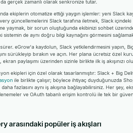
ı da gerçek zamanlı olarak senkronize tutar.
da ekiplerin otomatize ettiği yaygın işlemler: yeni Slack kayı
ery güncellemelerini Slack tarafına iletmek, Slack içindeki b
leme yaymak, bir sorun oluştuğunda ekibinizi sohbet üzerin
 iki sistemin de aynı doğru bilgi kaynağını görmesini sağlamak
sürer. eGrow'a kaydolun, Slack yetkilendirmesini yapın, Big
ışını sürükleyip bırakın ve açın. Her plana ücretsiz özel kuru
 ekran paylaşımı üzerinden sizinle birlikte ilk iş akışınızı ol
yon ekipleri için özel olarak tasarlanmıştır: Slack + Big De
rasyon
ile birlikte çalışır; böylece ihtiyaç duyduğunuzda 
ha fazlasını aynı iş akışına bağlayabilirsiniz. Her şey, eks
nemeler ve OAuth tabanlı erişim kontrolü ile tek bir güv
ry arasındaki popüler iş akışları