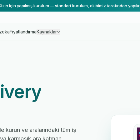
Sizin için yapılmış kurulum — standart kurulum, ekibimiz tarafından yapılır
zeka
Fiyatlandırma
Kaynaklar
livery
nde kurun ve aralarındaki tüm iş
 veya karmaşık ara katman