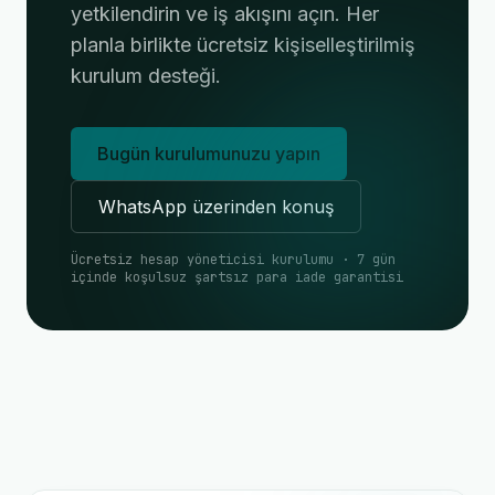
yetkilendirin ve iş akışını açın. Her
planla birlikte ücretsiz kişiselleştirilmiş
kurulum desteği.
Bugün kurulumunuzu yapın
WhatsApp üzerinden konuş
Ücretsiz hesap yöneticisi kurulumu · 7 gün
içinde koşulsuz şartsız para iade garantisi