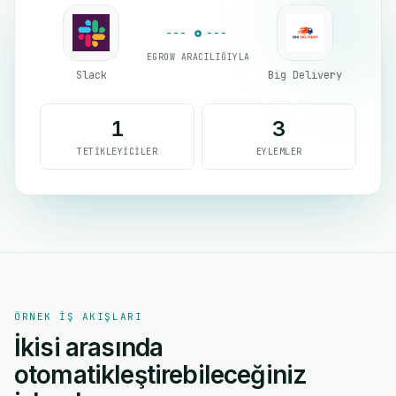
EGROW ARACILIĞIYLA
Slack
Big Delivery
1
3
TETIKLEYICILER
EYLEMLER
ÖRNEK IŞ AKIŞLARI
İkisi arasında
otomatikleştirebileceğiniz