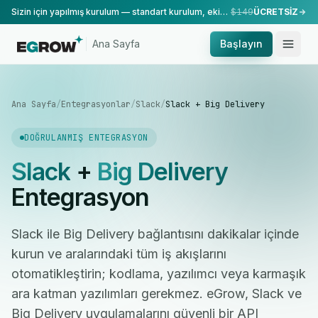
Sizin için yapılmış kurulum — standart kurulum, ekibimiz tarafından yapılır.
$149
ÜCRETSİZ
Ana Sayfa
Başlayın
Ana Sayfa
/
Entegrasyonlar
/
Slack
/
Slack + Big Delivery
DOĞRULANMIŞ ENTEGRASYON
Slack
+
Big Delivery
Entegrasyon
Slack ile Big Delivery bağlantısını dakikalar içinde
kurun ve aralarındaki tüm iş akışlarını
otomatikleştirin; kodlama, yazılımcı veya karmaşık
ara katman yazılımları gerekmez. eGrow, Slack ve
Big Delivery uygulamalarını güvenli bir API