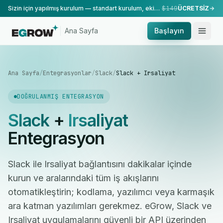
Sizin için yapılmış kurulum — standart kurulum, ekibimiz tarafından yapılır.
$149
ÜCRETSİZ
Ana Sayfa
Başlayın
Ana Sayfa
/
Entegrasyonlar
/
Slack
/
Slack + Irsaliyat
DOĞRULANMIŞ ENTEGRASYON
Slack
+
Irsaliyat
Entegrasyon
Slack ile Irsaliyat bağlantısını dakikalar içinde
kurun ve aralarındaki tüm iş akışlarını
otomatikleştirin; kodlama, yazılımcı veya karmaşık
ara katman yazılımları gerekmez. eGrow, Slack ve
Irsaliyat uygulamalarını güvenli bir API üzerinden