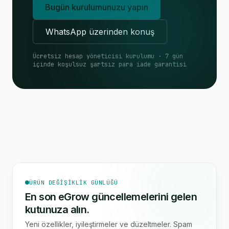
Bugün kurulumunuzu yapın
WhatsApp üzerinden konuş
Ücretsiz hesap yöneticisi kurulumu · 7 gün
içinde koşulsuz şartsız para iade garantisi
ÜRÜN DEĞIŞIKLIK GÜNLÜĞÜ
En son eGrow güncellemelerini gelen
kutunuza alın.
Yeni özellikler, iyileştirmeler ve düzeltmeler. Spam