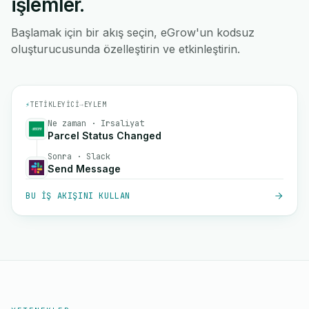
işlemler.
Başlamak için bir akış seçin, eGrow'un kodsuz
oluşturucusunda özelleştirin ve etkinleştirin.
⚡
TETIKLEYICI
→
EYLEM
Ne zaman · Irsaliyat
Parcel Status Changed
Sonra · Slack
Send Message
BU IŞ AKIŞINI KULLAN