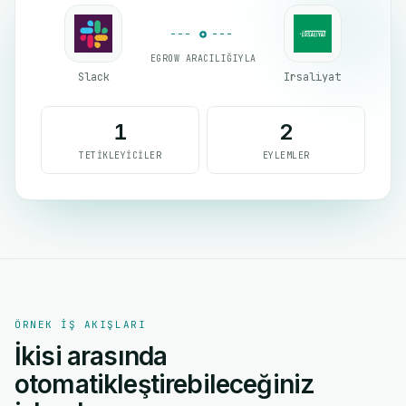
EGROW ARACILIĞIYLA
Slack
Irsaliyat
1
2
TETIKLEYICILER
EYLEMLER
ÖRNEK IŞ AKIŞLARI
İkisi arasında
otomatikleştirebileceğiniz