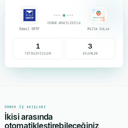
EGROW ARACILIĞIYLA
Email SMTP
Mille CoLis
1
3
TETIKLEYICILER
EYLEMLER
ÖRNEK IŞ AKIŞLARI
İkisi arasında
otomatikleştirebileceğiniz