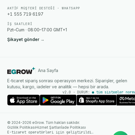
AKTIF MÜŞTERI DESTEĞI · WHATSAPP
+1 555 719 6197
İŞ SAATLERI
Pzt–Cum · 08:00–17:00 GMT+1
Şikayet gönder
→
Ana Sayfa
E-ticaret sipariş sonrası operasyon merkezi. Siparişler, gelen
kutusu, kargo, iadeler ve analitik — hepsi bir arada.
v2.0 · DURUM:
● tüm sistemler norm
AI Ajanı
WhatsApp üzerinden anında
© 2024-2026 eGrow. Tüm hakları saklıdır.
yanıtlar
Gizlilik Politikası
Hizmet Şartları
İade Politikası
E-ticaret operatörleri için geliştirildi.