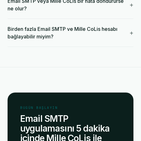
Email SMTP veya Mille CoLis bir hata döndürürse
+
ne olur?
Birden fazla Email SMTP ve Mille CoLis hesabı
+
bağlayabilir miyim?
BUGÜN BAŞLAYIN
Email SMTP
uygulamasını 5 dakika
içinde Mille CoLis ile