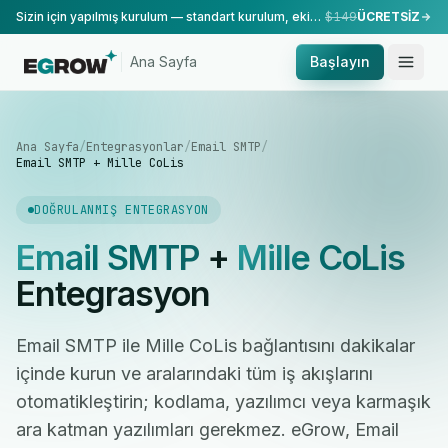
Sizin için yapılmış kurulum — standart kurulum, ekibimiz tarafından yapılır.
$149
ÜCRETSİZ
Ana Sayfa
Başlayın
Ana Sayfa
/
Entegrasyonlar
/
Email SMTP
/
Email SMTP + Mille CoLis
DOĞRULANMIŞ ENTEGRASYON
Email SMTP
+
Mille CoLis
Entegrasyon
Email SMTP ile Mille CoLis bağlantısını dakikalar
içinde kurun ve aralarındaki tüm iş akışlarını
otomatikleştirin; kodlama, yazılımcı veya karmaşık
ara katman yazılımları gerekmez. eGrow, Email