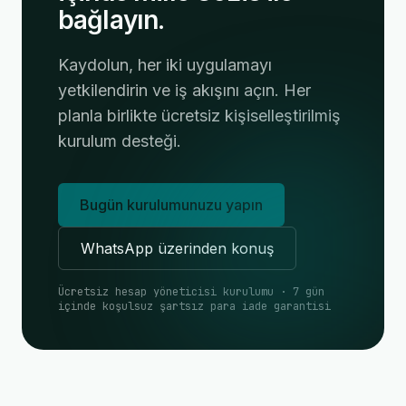
bağlayın.
Kaydolun, her iki uygulamayı
yetkilendirin ve iş akışını açın. Her
planla birlikte ücretsiz kişiselleştirilmiş
kurulum desteği.
Bugün kurulumunuzu yapın
WhatsApp üzerinden konuş
Ücretsiz hesap yöneticisi kurulumu · 7 gün
içinde koşulsuz şartsız para iade garantisi