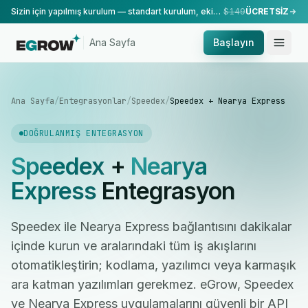
Sizin için yapılmış kurulum — standart kurulum, ekibimiz tarafından yapılır.
$149
ÜCRETSİZ
Ana Sayfa
Başlayın
Ana Sayfa
/
Entegrasyonlar
/
Speedex
/
Speedex + Nearya Express
DOĞRULANMIŞ ENTEGRASYON
Speedex
+
Nearya
Express
Entegrasyon
Speedex ile Nearya Express bağlantısını dakikalar
içinde kurun ve aralarındaki tüm iş akışlarını
otomatikleştirin; kodlama, yazılımcı veya karmaşık
ara katman yazılımları gerekmez. eGrow, Speedex
ve Nearya Express uygulamalarını güvenli bir API