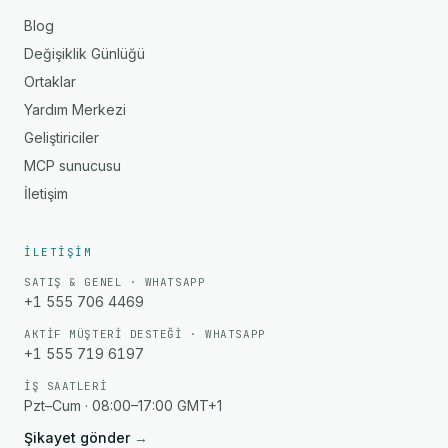
Blog
Değişiklik Günlüğü
Ortaklar
Yardım Merkezi
Geliştiriciler
MCP sunucusu
İletişim
İLETIŞIM
SATIŞ & GENEL · WHATSAPP
+1 555 706 4469
AKTIF MÜŞTERI DESTEĞI · WHATSAPP
+1 555 719 6197
İŞ SAATLERI
Pzt–Cum · 08:00–17:00 GMT+1
Şikayet gönder
→