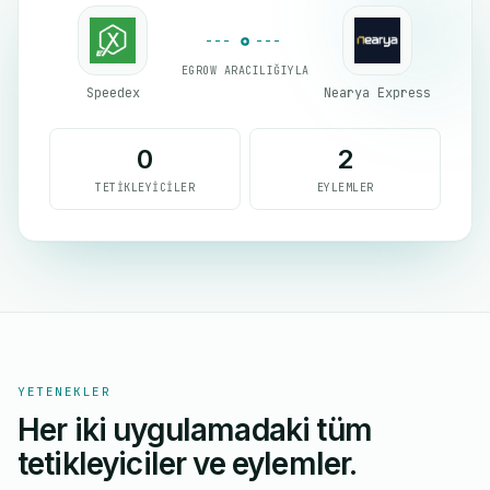
EGROW ARACILIĞIYLA
Speedex
Nearya Express
0
2
TETIKLEYICILER
EYLEMLER
YETENEKLER
Her iki uygulamadaki tüm
tetikleyiciler ve eylemler.