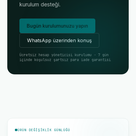
kurulum desteği.
Bugün kurulumunuzu yapın
WhatsApp üzerinden konuş
Ücretsiz hesap yöneticisi kurulumu · 7 gün
içinde koşulsuz şartsız para iade garantisi
ÜRÜN DEĞIŞIKLIK GÜNLÜĞÜ