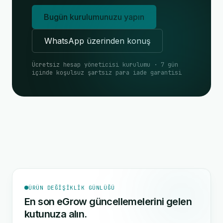
Bugün kurulumunuzu yapın
WhatsApp üzerinden konuş
Ücretsiz hesap yöneticisi kurulumu · 7 gün
içinde koşulsuz şartsız para iade garantisi
ÜRÜN DEĞIŞIKLIK GÜNLÜĞÜ
En son eGrow güncellemelerini gelen
kutunuza alın.