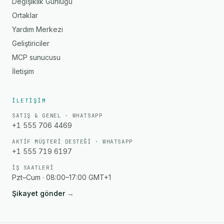
Değişiklik Günlüğü
Ortaklar
Yardım Merkezi
Geliştiriciler
MCP sunucusu
İletişim
İLETIŞIM
SATIŞ & GENEL · WHATSAPP
+1 555 706 4469
AKTIF MÜŞTERI DESTEĞI · WHATSAPP
+1 555 719 6197
İŞ SAATLERI
Pzt–Cum · 08:00–17:00 GMT+1
Şikayet gönder
→