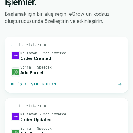
işlemler.
Başlamak için bir akış seçin, eGrow'un kodsuz
oluşturucusunda özelleştirin ve etkinleştirin.
⚡
TETIKLEYICI
→
EYLEM
Ne zaman · WooCommerce
Order Created
Sonra · Speedex
Add Parcel
BU IŞ AKIŞINI KULLAN
⚡
TETIKLEYICI
→
EYLEM
Ne zaman · WooCommerce
Order Updated
Sonra · Speedex