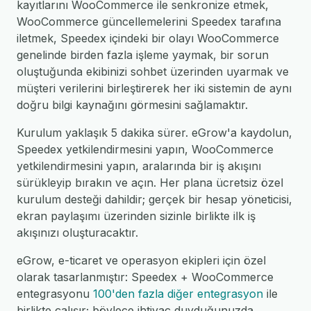
kayıtlarını WooCommerce ile senkronize etmek,
WooCommerce güncellemelerini Speedex tarafına
iletmek, Speedex içindeki bir olayı WooCommerce
genelinde birden fazla işleme yaymak, bir sorun
oluştuğunda ekibinizi sohbet üzerinden uyarmak ve
müşteri verilerini birleştirerek her iki sistemin de aynı
doğru bilgi kaynağını görmesini sağlamaktır.
Kurulum yaklaşık 5 dakika sürer. eGrow'a kaydolun,
Speedex yetkilendirmesini yapın, WooCommerce
yetkilendirmesini yapın, aralarında bir iş akışını
sürükleyip bırakın ve açın. Her plana ücretsiz özel
kurulum desteği dahildir; gerçek bir hesap yöneticisi,
ekran paylaşımı üzerinden sizinle birlikte ilk iş
akışınızı oluşturacaktır.
eGrow, e-ticaret ve operasyon ekipleri için özel
olarak tasarlanmıştır: Speedex + WooCommerce
entegrasyonu
100'den fazla diğer entegrasyon
ile
birlikte çalışır; böylece ihtiyaç duyduğunuzda