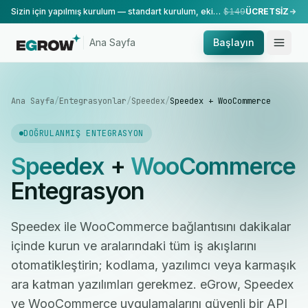
Sizin için yapılmış kurulum — standart kurulum, ekibimiz tarafından yapılır.
$149
ÜCRETSİZ
Ana Sayfa
Başlayın
Ana Sayfa
/
Entegrasyonlar
/
Speedex
/
Speedex + WooCommerce
DOĞRULANMIŞ ENTEGRASYON
Speedex
+
WooCommerce
Entegrasyon
Speedex ile WooCommerce bağlantısını dakikalar
içinde kurun ve aralarındaki tüm iş akışlarını
otomatikleştirin; kodlama, yazılımcı veya karmaşık
ara katman yazılımları gerekmez. eGrow, Speedex
ve WooCommerce uygulamalarını güvenli bir API