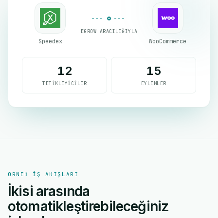
EGROW ARACILIĞIYLA
Speedex
WooCommerce
12
15
TETIKLEYICILER
EYLEMLER
ÖRNEK IŞ AKIŞLARI
İkisi arasında
otomatikleştirebileceğiniz