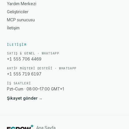
Yardım Merkezi
Geliştiriciler
MCP sunucusu
İletişim
İLETIŞIM
SATIŞ & GENEL · WHATSAPP
+1 555 706 4469
AKTIF MÜŞTERI DESTEĞI · WHATSAPP
+1 555 719 6197
İŞ SAATLERI
Pzt–Cum · 08:00–17:00 GMT+1
Şikayet gönder
→
Ana Sayfa