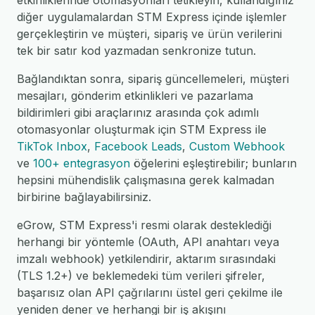
etkinliklerinde otomasyonları tetikleyin, kullandığınız
diğer uygulamalardan STM Express içinde işlemler
gerçekleştirin ve müşteri, sipariş ve ürün verilerini
tek bir satır kod yazmadan senkronize tutun.
Bağlandıktan sonra, sipariş güncellemeleri, müşteri
mesajları, gönderim etkinlikleri ve pazarlama
bildirimleri gibi araçlarınız arasında çok adımlı
otomasyonlar oluşturmak için STM Express ile
TikTok Inbox
,
Facebook Leads
,
Custom Webhook
ve
100+ entegrasyon
öğelerini eşleştirebilir; bunların
hepsini mühendislik çalışmasına gerek kalmadan
birbirine bağlayabilirsiniz.
eGrow, STM Express'i resmi olarak desteklediği
herhangi bir yöntemle (OAuth, API anahtarı veya
imzalı webhook) yetkilendirir, aktarım sırasındaki
(TLS 1.2+) ve beklemedeki tüm verileri şifreler,
başarısız olan API çağrılarını üstel geri çekilme ile
yeniden dener ve herhangi bir iş akışını