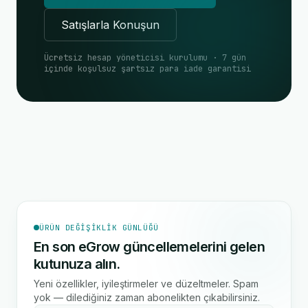
Satışlarla Konuşun
Ücretsiz hesap yöneticisi kurulumu · 7 gün
içinde koşulsuz şartsız para iade garantisi
ÜRÜN DEĞIŞIKLIK GÜNLÜĞÜ
En son eGrow güncellemelerini gelen
kutunuza alın.
Yeni özellikler, iyileştirmeler ve düzeltmeler. Spam
yok — dilediğiniz zaman abonelikten çıkabilirsiniz.