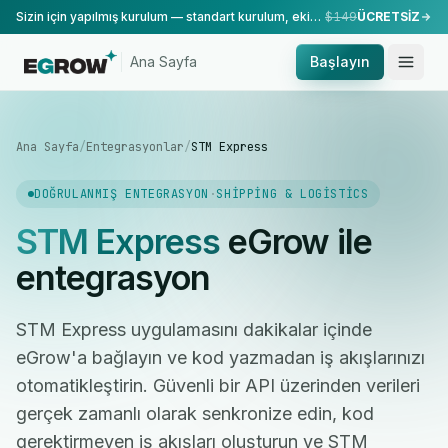
Sizin için yapılmış kurulum — standart kurulum, ekibimiz tarafından yapılır.
$149
ÜCRETSİZ
Ana Sayfa
Başlayın
Ana Sayfa
/
Entegrasyonlar
/
STM Express
DOĞRULANMIŞ ENTEGRASYON
·
SHIPPING & LOGISTICS
STM Express
eGrow ile
entegrasyon
STM Express uygulamasını dakikalar içinde
eGrow'a bağlayın ve kod yazmadan iş akışlarınızı
otomatikleştirin. Güvenli bir API üzerinden verileri
gerçek zamanlı olarak senkronize edin, kod
gerektirmeyen iş akışları oluşturun ve STM