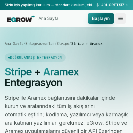
Sizin için yapılmış kurulum — standart kurulum, ekibimiz tarafından yapılır.
$149
ÜCRETSİZ
Ana Sayfa
Başlayın
Ana Sayfa
/
Entegrasyonlar
/
Stripe
/
Stripe + Aramex
DOĞRULANMIŞ ENTEGRASYON
Stripe
+
Aramex
Entegrasyon
Stripe ile Aramex bağlantısını dakikalar içinde
kurun ve aralarındaki tüm iş akışlarını
otomatikleştirin; kodlama, yazılımcı veya karmaşık
ara katman yazılımları gerekmez. eGrow, Stripe ve
Aramex uygulamalarını güvenli bir API üzerinden