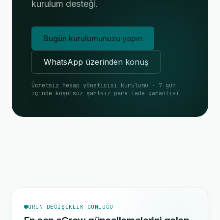
kurulum desteği.
Bugün kurulumunuzu yapın
WhatsApp üzerinden konuş
Ücretsiz hesap yöneticisi kurulumu · 7 gün
içinde koşulsuz şartsız para iade garantisi
ÜRÜN DEĞIŞIKLIK GÜNLÜĞÜ