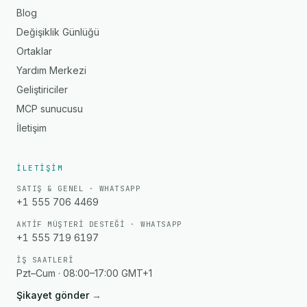
Blog
Değişiklik Günlüğü
Ortaklar
Yardım Merkezi
Geliştiriciler
MCP sunucusu
İletişim
İLETIŞIM
SATIŞ & GENEL · WHATSAPP
+1 555 706 4469
AKTIF MÜŞTERI DESTEĞI · WHATSAPP
+1 555 719 6197
İŞ SAATLERI
Pzt–Cum · 08:00–17:00 GMT+1
Şikayet gönder
→