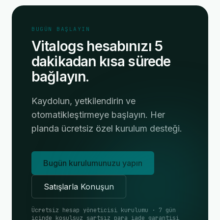
BUGÜN BAŞLAYIN
Vitalogs hesabınızı 5
dakikadan kısa sürede
bağlayın.
Kaydolun, yetkilendirin ve
otomatikleştirmeye başlayın. Her
planda ücretsiz özel kurulum desteği.
Bugün kurulumunuzu yapın
Satışlarla Konuşun
Ücretsiz hesap yöneticisi kurulumu · 7 gün
içinde koşulsuz şartsız para iade garantisi