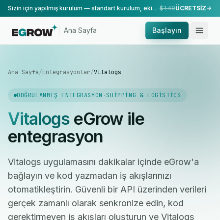
Sizin için yapılmış kurulum — standart kurulum, ekibimiz tarafından yapılır.
$149
ÜCRETSİZ
Ana Sayfa
Başlayın
Ana Sayfa
/
Entegrasyonlar
/
Vitalogs
DOĞRULANMIŞ ENTEGRASYON
·
SHIPPING & LOGISTICS
Vitalogs
eGrow ile
entegrasyon
Vitalogs uygulamasını dakikalar içinde eGrow'a
bağlayın ve kod yazmadan iş akışlarınızı
otomatikleştirin. Güvenli bir API üzerinden verileri
gerçek zamanlı olarak senkronize edin, kod
gerektirmeyen iş akışları oluşturun ve Vitalogs