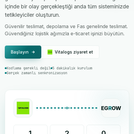
içinde bir olay gerçekleştiği anda tüm sisteminizde
tetikleyiciler oluşturun.
Güvenilir teslimat, depolama ve Fas genelinde teslimat.
Güvendiğiniz lojistik ağımızla e-ticaret işinizi büyütün.
Başlayın
Vitalogs ziyaret et
Kodlama gerekli değil
5 dakikalık kurulum
Gerçek zamanlı senkronizasyon
EG
R
OW
1
2
0