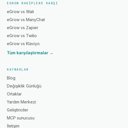
EGROW RAKIPLERE KARŞI
eGrow vs Wati
eGrow vs ManyChat
eGrow vs Zapier
eGrow vs Twilio
eGrow vs Klaviyo
Tüm karşılaştırmalar →
KAYNAKLAR
Blog
Değişiklik Günlüğü
Ortaklar
Yardım Merkezi
Geliştiriciler
MCP sunucusu
İletişim