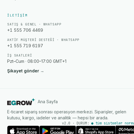
İLETIŞIM
SATIŞ & GENEL · WHATSAPP
+1 555 706 4469
AKTIF MÜŞTERI DESTEĞI · WHATSAPP
+1 555 719 6197
İŞ SAATLERI
Pzt–Cum · 08:00–17:00 GMT+1
Şikayet gönder
→
Ana Sayfa
E-ticaret sipariş sonrası operasyon merkezi. Siparişler, gelen
kutusu, kargo, iadeler ve analitik — hepsi bir arada.
v2.0 · DURUM:
● tüm sistemler norm