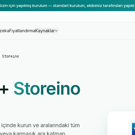
Sizin için yapılmış kurulum — standart kurulum, ekibimiz tarafından yapılır
zeka
Fiyatlandırma
Kaynaklar
 Storeino
+
Storeino
r içinde kurun ve aralarındaki tüm
cı veya karmaşık ara katman