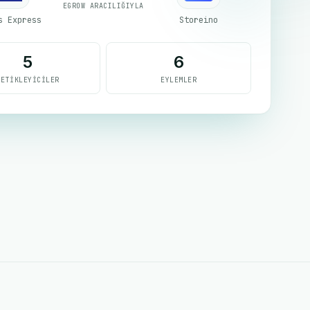
EGROW ARACILIĞIYLA
s Express
Storeino
5
6
TETIKLEYICILER
EYLEMLER