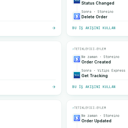
Status Changed
Sonra · Storeino
Delete Order
BU IŞ AKIŞINI KULLAN
⚡
TETIKLEYICI
→
EYLEM
Ne zaman · Storeino
Order Created
Sonra · Vitips Express
Get Tracking
BU IŞ AKIŞINI KULLAN
⚡
TETIKLEYICI
→
EYLEM
Ne zaman · Storeino
Order Updated