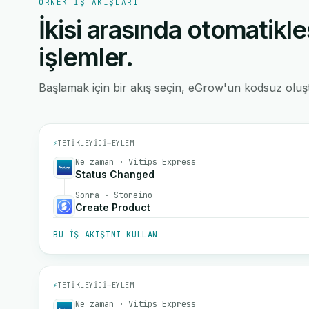
ÖRNEK IŞ AKIŞLARI
İkisi arasında otomatikle
işlemler.
Başlamak için bir akış seçin, eGrow'un kodsuz oluştu
⚡
TETIKLEYICI
→
EYLEM
Ne zaman · Vitips Express
Status Changed
Sonra · Storeino
Create Product
BU IŞ AKIŞINI KULLAN
⚡
TETIKLEYICI
→
EYLEM
Ne zaman · Vitips Express