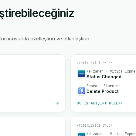
ştirebileceğiniz
rucusunda özelleştirin ve etkinleştirin.
⚡
TETIKLEYICI
→
EYLEM
Ne zaman · Vitips Expre
Status Changed
Sonra · Storeino
Delete Product
BU IŞ AKIŞINI KULLAN
⚡
TETIKLEYICI
→
EYLEM
Ne zaman · Vitips Expre