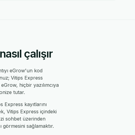
asıl çalışır
ntıyı eGrow'un kod
nuz; Vitips Express
ve eGrow, hiçbir yazılımcıya
nize tutar.
ps Express kayıtlarını
k, Vitips Express içindeki
izi sohbet üzerinden
nı görmesini sağlamaktır.