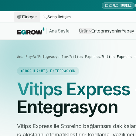
SINIRLI SÜRELI
Türkçe
Satış İletişim
Ana Sayfa
Ürün
Entegrasyonlar
Yapay 
Ana Sayfa
/
Entegrasyonlar
/
Vitips Express
/
Vitips Express +
DOĞRULANMIŞ ENTEGRASYON
Vitips Express
Entegrasyon
Vitips Express ile Storeino bağlantısını dakikala
iş akışlarını otomatikleştirin; kodlama, yazılım