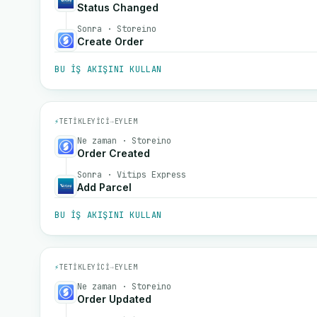
Status Changed
Sonra · Storeino
Create Order
BU IŞ AKIŞINI KULLAN
⚡
TETIKLEYICI
→
EYLEM
Ne zaman · Storeino
Order Created
Sonra · Vitips Express
Add Parcel
BU IŞ AKIŞINI KULLAN
⚡
TETIKLEYICI
→
EYLEM
Ne zaman · Storeino
Order Updated