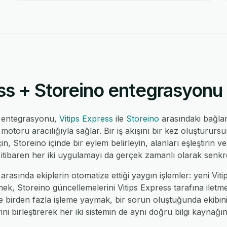
ss + Storeino entegrasyonu n
o entegrasyonu,
Vitips Express
ile
Storeino
arasındaki bağla
toru aracılığıyla sağlar. Bir iş akışını bir kez oluşturursu
çin, Storeino içinde bir eylem belirleyin, alanları eşleştirin 
tibaren her iki uygulamayı da gerçek zamanlı olarak senkro
arasında ekiplerin otomatize ettiği yaygın işlemler: yeni Viti
ek, Storeino güncellemelerini Vitips Express tarafına iletme
de birden fazla işleme yaymak, bir sorun oluştuğunda ekibin
ni birleştirerek her iki sistemin de aynı doğru bilgi kaynağı