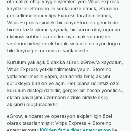
otomatize ettiği yaygın işlemler: yeni Vitips Express
kayıtlarını Storeino ile senkronize etmek, Storeino
güncellemelerini Vitips Express tarafına iletmek,
Vitips Express içindeki bir olayı Storeino genelinde
birden fazla işleme yaymak, bir sorun oluştuğunda
ekibinizi sohbet üzerinden uyarmak ve müşteri
verilerini birleştirerek her iki sistemin de aynı doğru
bilgi kaynağını görmesini sağlamaktır.
Kurulum yaklaşık 5 dakika sürer. eGrow'a kaydolun,
Vitips Express yetkilendirmesini yapın, Storeino
yetkilendirmesini yapın, aralarında bir iş akışını
sürükleyip bırakın ve açın. Her plana ücretsiz özel
kurulum desteği dahildir; gerçek bir hesap yöneticisi,
ekran paylaşımı üzerinden sizinle birlikte ilk iş
akışınızı oluşturacaktır.
eGrow, e-ticaret ve operasyon ekipleri için özel
olarak tasarlanmıştır: Vitips Express + Storeino
entegrasyonu
100'den fazla diğer entegrasyon
ile