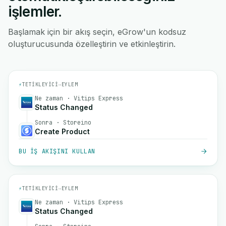
işlemler.
Başlamak için bir akış seçin, eGrow'un kodsuz
oluşturucusunda özelleştirin ve etkinleştirin.
⚡
TETIKLEYICI
→
EYLEM
Ne zaman · Vitips Express
Status Changed
Sonra · Storeino
Create Product
BU IŞ AKIŞINI KULLAN
⚡
TETIKLEYICI
→
EYLEM
Ne zaman · Vitips Express
Status Changed