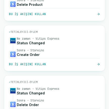
Sonra · Storeino
Delete Product
BU IŞ AKIŞINI KULLAN
⚡
TETIKLEYICI
→
EYLEM
Ne zaman · Vitips Express
Status Changed
Sonra · Storeino
Create Order
BU IŞ AKIŞINI KULLAN
⚡
TETIKLEYICI
→
EYLEM
Ne zaman · Vitips Express
Status Changed
Sonra · Storeino
Delete Order