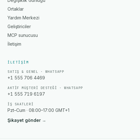
Değişiklik Günlüğü
Ortaklar
Yardım Merkezi
Geliştiriciler
MCP sunucusu
İletişim
İLETIŞIM
SATIŞ & GENEL · WHATSAPP
+1 555 706 4469
AKTIF MÜŞTERI DESTEĞI · WHATSAPP
+1 555 719 6197
İŞ SAATLERI
Pzt–Cum · 08:00–17:00 GMT+1
Şikayet gönder
→