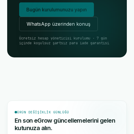
Bugün kurulumunuzu yapın
WhatsApp üzerinden konuş
Ücretsiz hesap yöneticisi kurulumu · 7 gün
içinde koşulsuz şartsız para iade garantisi
ÜRÜN DEĞIŞIKLIK GÜNLÜĞÜ
En son eGrow güncellemelerini gelen
kutunuza alın.