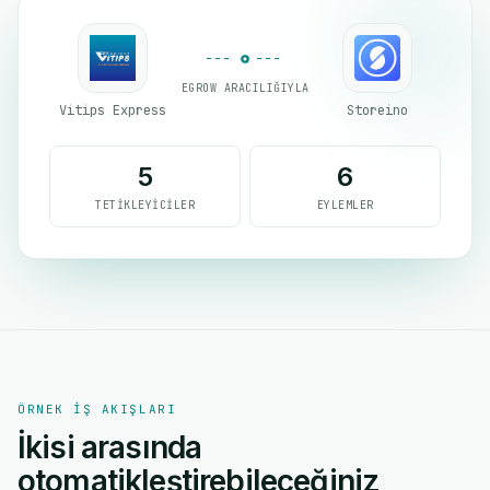
EGROW ARACILIĞIYLA
Vitips Express
Storeino
5
6
TETIKLEYICILER
EYLEMLER
ÖRNEK IŞ AKIŞLARI
İkisi arasında
otomatikleştirebileceğiniz