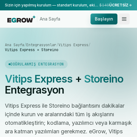
Sizin için yapılmış kurulum — standart kurulum, ekibimiz tarafından yapılır.
$149
ÜCRETSİZ
Ana Sayfa
Başlayın
Ana Sayfa
/
Entegrasyonlar
/
Vitips Express
/
Vitips Express + Storeino
DOĞRULANMIŞ ENTEGRASYON
Vitips Express
+
Storeino
Entegrasyon
Vitips Express ile Storeino bağlantısını dakikalar
içinde kurun ve aralarındaki tüm iş akışlarını
otomatikleştirin; kodlama, yazılımcı veya karmaşık
ara katman yazılımları gerekmez. eGrow, Vitips