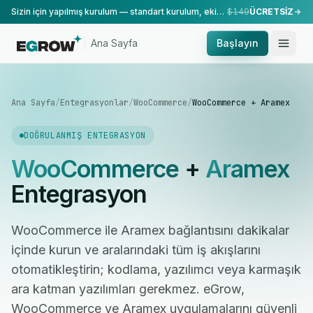
Sizin için yapılmış kurulum — standart kurulum, ekibimiz tarafından yapılır.
$149
ÜCRETSİZ
Ana Sayfa
Başlayın
Ana Sayfa
/
Entegrasyonlar
/
WooCommerce
/
WooCommerce + Aramex
DOĞRULANMIŞ ENTEGRASYON
WooCommerce
+
Aramex
Entegrasyon
WooCommerce ile Aramex bağlantısını dakikalar
içinde kurun ve aralarındaki tüm iş akışlarını
otomatikleştirin; kodlama, yazılımcı veya karmaşık
ara katman yazılımları gerekmez. eGrow,
WooCommerce ve Aramex uygulamalarını güvenli