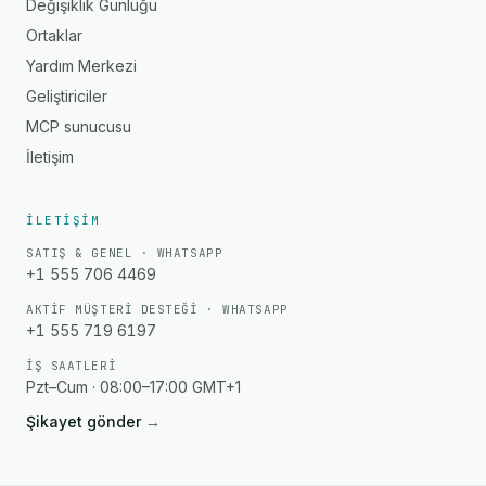
Değişiklik Günlüğü
Ortaklar
Yardım Merkezi
Geliştiriciler
MCP sunucusu
İletişim
İLETIŞIM
SATIŞ & GENEL · WHATSAPP
+1 555 706 4469
AKTIF MÜŞTERI DESTEĞI · WHATSAPP
+1 555 719 6197
İŞ SAATLERI
Pzt–Cum · 08:00–17:00 GMT+1
Şikayet gönder
→