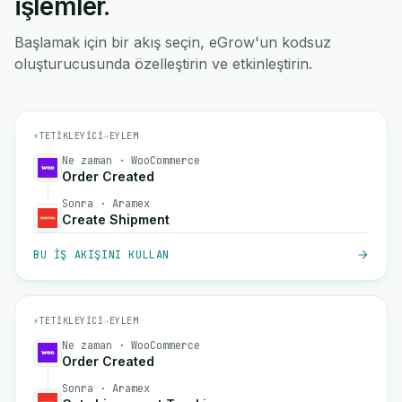
işlemler.
Başlamak için bir akış seçin, eGrow'un kodsuz
oluşturucusunda özelleştirin ve etkinleştirin.
⚡
TETIKLEYICI
→
EYLEM
Ne zaman · WooCommerce
Order Created
Sonra · Aramex
Create Shipment
BU IŞ AKIŞINI KULLAN
⚡
TETIKLEYICI
→
EYLEM
Ne zaman · WooCommerce
Order Created
Sonra · Aramex