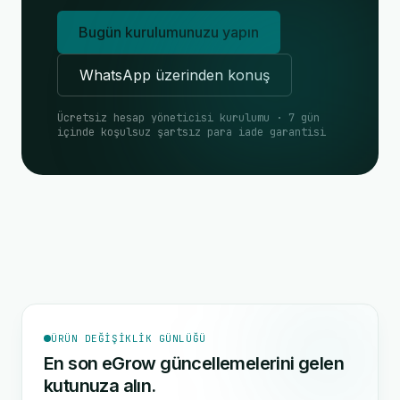
Bugün kurulumunuzu yapın
WhatsApp üzerinden konuş
Ücretsiz hesap yöneticisi kurulumu · 7 gün
içinde koşulsuz şartsız para iade garantisi
ÜRÜN DEĞIŞIKLIK GÜNLÜĞÜ
En son eGrow güncellemelerini gelen
kutunuza alın.