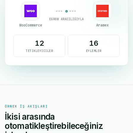
EGROW ARACILIĞIYLA
WooCommerce
Aramex
12
16
TETIKLEYICILER
EYLEMLER
ÖRNEK IŞ AKIŞLARI
İkisi arasında
otomatikleştirebileceğiniz