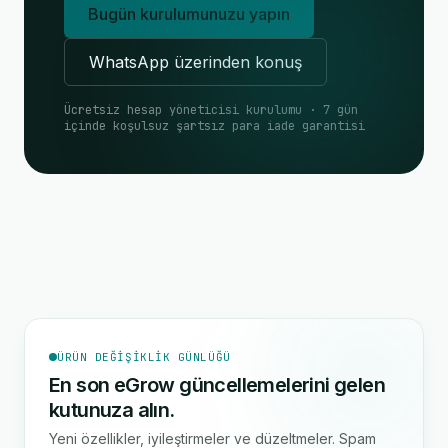
Bugün kurulumunuzu yapın
WhatsApp üzerinden konuş
Ücretsiz hesap yöneticisi kurulumu · 7 gün
içinde koşulsuz şartsız para iade garantisi
ÜRÜN DEĞIŞIKLIK GÜNLÜĞÜ
En son eGrow güncellemelerini gelen
kutunuza alın.
Yeni özellikler, iyileştirmeler ve düzeltmeler. Spam