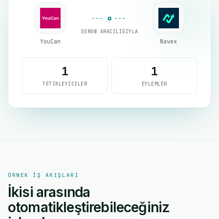
EGROW ARACILIĞIYLA
YouCan
Navex
1
1
TETIKLEYICILER
EYLEMLER
ÖRNEK IŞ AKIŞLARI
İkisi arasında
otomatikleştirebileceğiniz