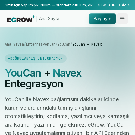
Sizin için yapılmış kurulum — standart kurulum, ekibimiz tarafından yapılır.
$149
ÜCRETSİZ
Ana Sayfa
Başlayın
Ana Sayfa
/
Entegrasyonlar
/
YouCan
/
YouCan + Navex
DOĞRULANMIŞ ENTEGRASYON
YouCan
+
Navex
Entegrasyon
YouCan ile Navex bağlantısını dakikalar içinde
kurun ve aralarındaki tüm iş akışlarını
otomatikleştirin; kodlama, yazılımcı veya karmaşık
ara katman yazılımları gerekmez. eGrow, YouCan
ve Navex uygulamalarını güvenli bir API üzerinden