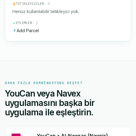
TETIKLEYICILER
· 0
Henüz kullanılabilir tetikleyici yok.
EYLEMLER
· 1
Add Parcel
DAHA FAZLA KOMBINASYONU KEŞFET
YouCan veya Navex
uygulamasını başka bir
uygulama ile eşleştirin.
YouCan + Al-Nawras (Nawris)