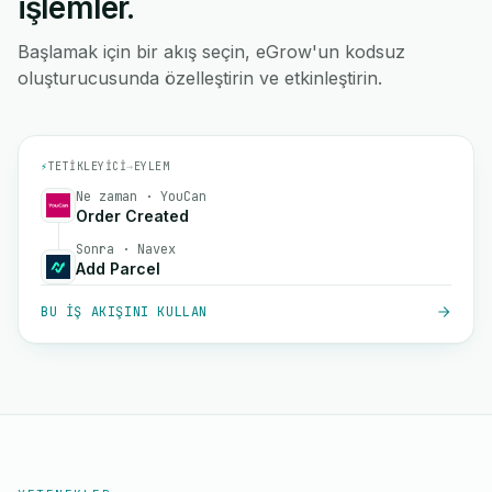
işlemler.
Başlamak için bir akış seçin, eGrow'un kodsuz
oluşturucusunda özelleştirin ve etkinleştirin.
⚡
TETIKLEYICI
→
EYLEM
Ne zaman · YouCan
Order Created
Sonra · Navex
Add Parcel
BU IŞ AKIŞINI KULLAN