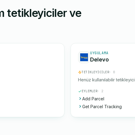
 tetikleyiciler ve
UYGULAMA
Delevo
TETIKLEYICILER
· 0
Henüz kullanılabilir tetikleyic
EYLEMLER
· 2
Add Parcel
Get Parcel Tracking