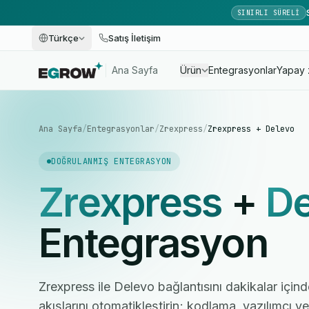
SINIRLI SÜRELI
Türkçe
Satış İletişim
Ana Sayfa
Ürün
Entegrasyonlar
Yapay 
Ana Sayfa
/
Entegrasyonlar
/
Zrexpress
/
Zrexpress + Delevo
DOĞRULANMIŞ ENTEGRASYON
Zrexpress
+
De
Entegrasyon
Zrexpress ile Delevo bağlantısını dakikalar içind
akışlarını otomatikleştirin; kodlama, yazılımcı