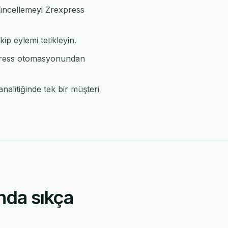
güncellemeyi Zrexpress
ip eylemi tetikleyin.
xpress otomasyonundan
alitiğinde tek bir müşteri
nda sıkça