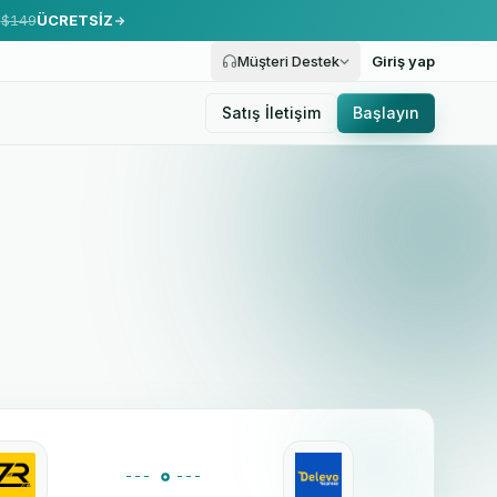
.
$149
ÜCRETSİZ
Müşteri Destek
Giriş yap
Satış İletişim
Başlayın