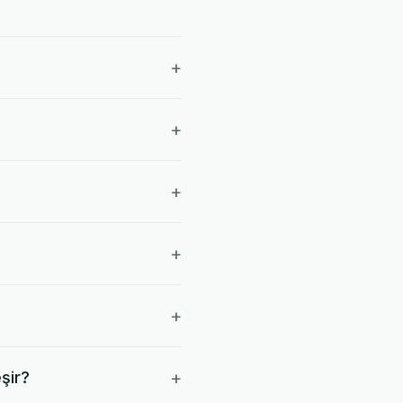
+
+
+
+
+
+
şir?