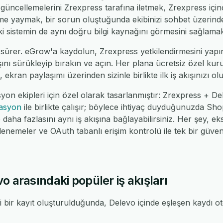
üncellemelerini Zrexpress tarafına iletmek, Zrexpress içind
leme yaymak, bir sorun oluştuğunda ekibinizi sohbet üzerin
 iki sistemin de aynı doğru bilgi kaynağını görmesini sağlamak
sürer. eGrow'a kaydolun, Zrexpress yetkilendirmesini yapın
ışını sürükleyip bırakın ve açın. Her plana ücretsiz özel kuru
 ekran paylaşımı üzerinden sizinle birlikte ilk iş akışınızı ol
yon ekipleri için özel olarak tasarlanmıştır: Zrexpress + 
rasyon
ile birlikte çalışır; böylece ihtiyaç duyduğunuzda 
ha fazlasını aynı iş akışına bağlayabilirsiniz. Her şey, eks
nemeler ve OAuth tabanlı erişim kontrolü ile tek bir güv
o arasındaki popüler iş akışları
bir kayıt oluşturulduğunda, Delevo içinde eşleşen kaydı o