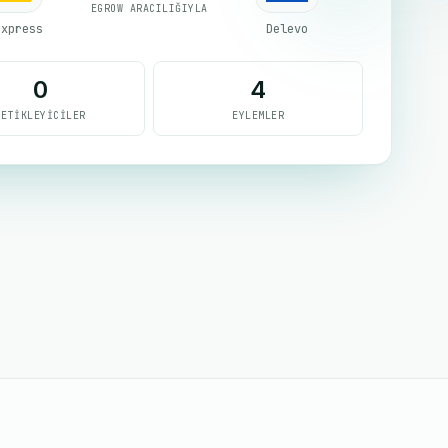
EGROW ARACILIĞIYLA
express
Delevo
0
4
TETIKLEYICILER
EYLEMLER