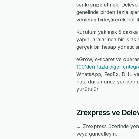
senkronize etmek, Delevo g
genelinde birden fazla iş
verilerini birleştirerek her
Kurulum yaklaşık 5 dakika 
yapın, aralarında bir iş ak
gerçek bir hesap yöneticisi,
eGrow, e-ticaret ve operas
100'den fazla diğer enteg
WhatsApp, FedEx, DHL ve da
hata durumunda yeniden de
yürütülür.
Zrexpress ve Delev
→ Zrexpress üzerinde yeni 
veya güncelleyin.