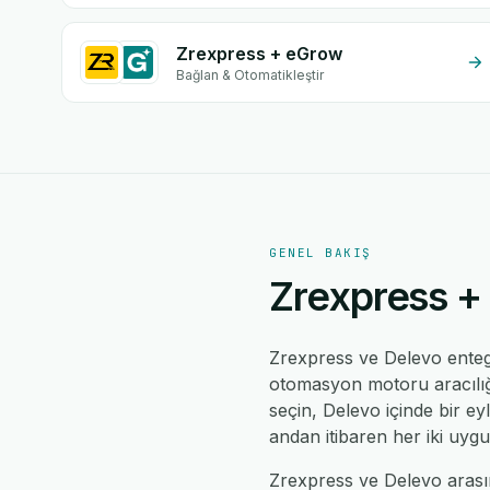
Zrexpress + eGrow
Bağlan & Otomatikleştir
GENEL BAKIŞ
Zrexpress + 
Zrexpress ve Delevo ent
otomasyon motoru aracılığıy
seçin, Delevo içinde bir ey
andan itibaren her iki uyg
Zrexpress ve Delevo arasınd