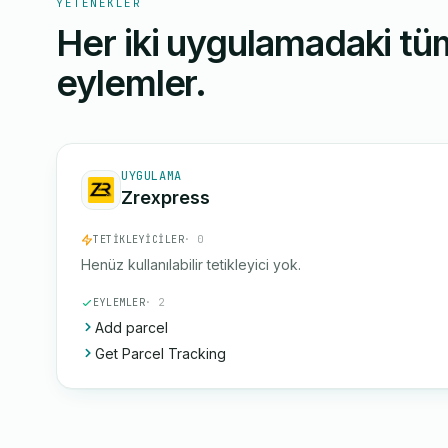
YETENEKLER
Her iki uygulamadaki tüm
eylemler.
UYGULAMA
Zrexpress
TETIKLEYICILER
· 0
Henüz kullanılabilir tetikleyici yok.
EYLEMLER
· 2
Add parcel
Get Parcel Tracking