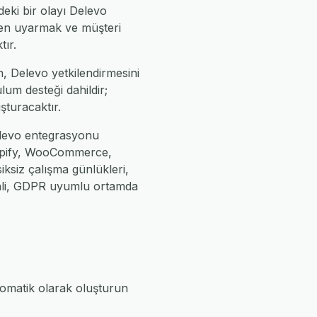
eki bir olayı Delevo
den uyarmak ve müşteri
tır.
, Delevo yetkilendirmesini
lum desteği dahildir;
uşturacaktır.
Delevo entegrasyonu
Shopify, WooCommerce,
iksiz çalışma günlükleri,
enli, GDPR uyumlu ortamda
tomatik olarak oluşturun