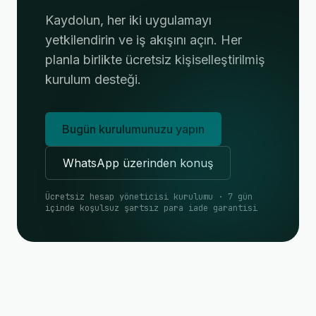
Kaydolun, her iki uygulamayı
yetkilendirin ve iş akışını açın. Her
planla birlikte ücretsiz kişiselleştirilmiş
kurulum desteği.
Bugün kurulumunuzu yapın
WhatsApp üzerinden konuş
Ücretsiz hesap yöneticisi kurulumu · 7 gün
içinde koşulsuz şartsız para iade garantisi