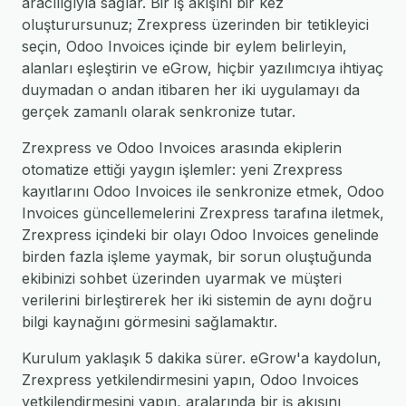
aracılığıyla sağlar. Bir iş akışını bir kez
oluşturursunuz; Zrexpress üzerinden bir tetikleyici
seçin, Odoo Invoices içinde bir eylem belirleyin,
alanları eşleştirin ve eGrow, hiçbir yazılımcıya ihtiyaç
duymadan o andan itibaren her iki uygulamayı da
gerçek zamanlı olarak senkronize tutar.
Zrexpress ve Odoo Invoices arasında ekiplerin
otomatize ettiği yaygın işlemler: yeni Zrexpress
kayıtlarını Odoo Invoices ile senkronize etmek, Odoo
Invoices güncellemelerini Zrexpress tarafına iletmek,
Zrexpress içindeki bir olayı Odoo Invoices genelinde
birden fazla işleme yaymak, bir sorun oluştuğunda
ekibinizi sohbet üzerinden uyarmak ve müşteri
verilerini birleştirerek her iki sistemin de aynı doğru
bilgi kaynağını görmesini sağlamaktır.
Kurulum yaklaşık 5 dakika sürer. eGrow'a kaydolun,
Zrexpress yetkilendirmesini yapın, Odoo Invoices
yetkilendirmesini yapın, aralarında bir iş akışını