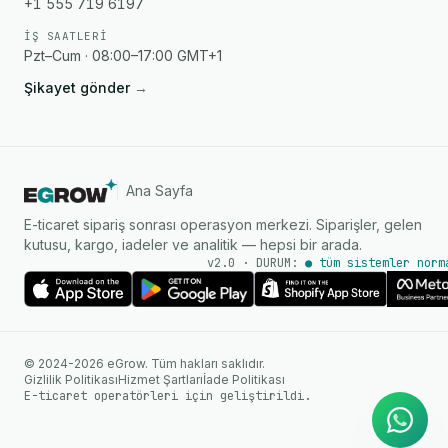
+1 555 719 6197
İŞ SAATLERI
Pzt–Cum · 08:00–17:00 GMT+1
Şikayet gönder
→
Ana Sayfa
E-ticaret sipariş sonrası operasyon merkezi. Siparişler, gelen
kutusu, kargo, iadeler ve analitik — hepsi bir arada.
v2.0 · DURUM:
● tüm sistemler norm
AI Ajanı
WhatsApp üzerinden anında
© 2024-2026 eGrow. Tüm hakları saklıdır.
yanıtlar
Gizlilik Politikası
Hizmet Şartları
İade Politikası
E-ticaret operatörleri için geliştirildi.