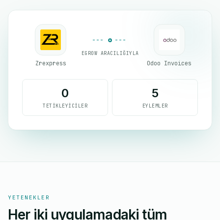
EGROW ARACILIĞIYLA
Zrexpress
Odoo Invoices
0
5
TETIKLEYICILER
EYLEMLER
YETENEKLER
Her iki uygulamadaki tüm