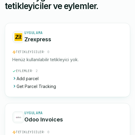
tetikleyiciler ve eylemler.
UYGULAMA
Zrexpress
TETIKLEYICILER
· 0
Henüz kullanılabilir tetikleyici yok.
EYLEMLER
· 2
Add parcel
Get Parcel Tracking
UYGULAMA
Odoo Invoices
TETIKLEYICILER
· 0