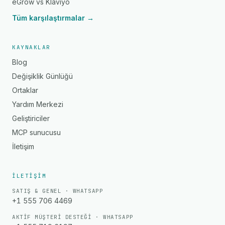
eGrow vs Klaviyo
Tüm karşılaştırmalar →
KAYNAKLAR
Blog
Değişiklik Günlüğü
Ortaklar
Yardım Merkezi
Geliştiriciler
MCP sunucusu
İletişim
İLETIŞIM
SATIŞ & GENEL · WHATSAPP
+1 555 706 4469
AKTIF MÜŞTERI DESTEĞI · WHATSAPP