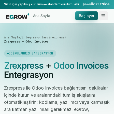
Sizin için yapılmış kurulum — standart kurulum, ekibimiz tarafından yapılır.
$149
ÜCRETSİZ
Ana Sayfa
Başlayın
Ana Sayfa
/
Entegrasyonlar
/
Zrexpress
/
Zrexpress + Odoo Invoices
DOĞRULANMIŞ ENTEGRASYON
Zrexpress
+
Odoo Invoices
Entegrasyon
Zrexpress ile Odoo Invoices bağlantısını dakikalar
içinde kurun ve aralarındaki tüm iş akışlarını
otomatikleştirin; kodlama, yazılımcı veya karmaşık
ara katman yazılımları gerekmez. eGrow,