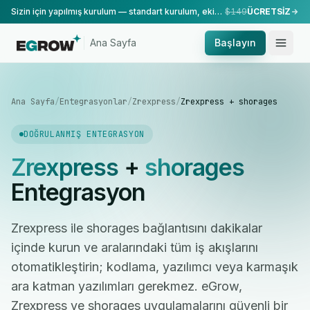
Sizin için yapılmış kurulum — standart kurulum, ekibimiz tarafından yapılır.
$149
ÜCRETSİZ
Ana Sayfa
Başlayın
Ana Sayfa
/
Entegrasyonlar
/
Zrexpress
/
Zrexpress + shorages
DOĞRULANMIŞ ENTEGRASYON
Zrexpress
+
shorages
Entegrasyon
Zrexpress ile shorages bağlantısını dakikalar
içinde kurun ve aralarındaki tüm iş akışlarını
otomatikleştirin; kodlama, yazılımcı veya karmaşık
ara katman yazılımları gerekmez. eGrow,
Zrexpress ve shorages uygulamalarını güvenli bir