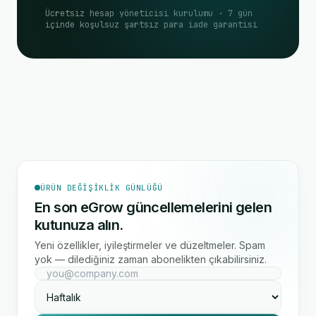
Ücretsiz hesap yöneticisi kurulumu · 7 gün
içinde koşulsuz şartsız para iade garantisi
ÜRÜN DEĞIŞIKLIK GÜNLÜĞÜ
En son eGrow güncellemelerini gelen
kutunuza alın.
Yeni özellikler, iyileştirmeler ve düzeltmeler. Spam
yok — dilediğiniz zaman abonelikten çıkabilirsiniz.