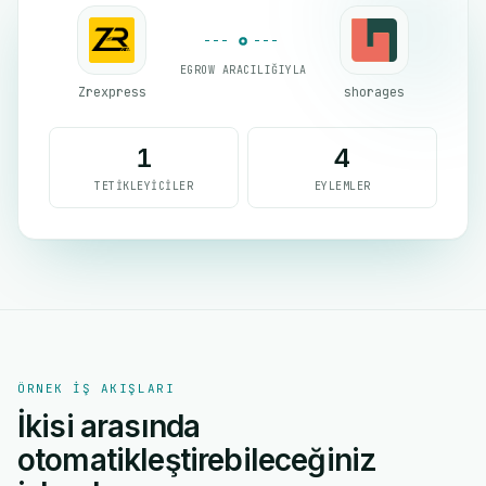
EGROW ARACILIĞIYLA
Zrexpress
shorages
1
4
TETIKLEYICILER
EYLEMLER
ÖRNEK IŞ AKIŞLARI
İkisi arasında
otomatikleştirebileceğiniz