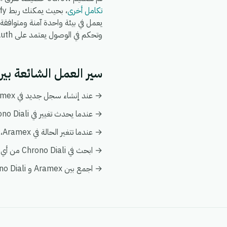
تكامل أخرى
وتحكم في الوصول يعتمد على OAuth.
سير العمل الشائعة بين Aramex و ono Diali
→ عند إنشاء سجل جديد في Aramex، قم بإنشاء أو تحديث السجل المطابق تلقائياً في Chrono Diali.
→ عندما يحدث تغيير في Chrono Diali، قم بدفع التحديث إلى Aramex ليبقى كلا النظامين متزامنين.
→ عندما تتغير الحالة في Aramex، قم بإخطار فريقك وبتفعيل إجراء متابعة في Chrono Diali.
→ ابحث في Chrono Diali من أي أتمتة على Aramex لإثراء البيانات فورياً دون الحاجة إلى عمليات بحث يدوية.
→ اجمع بين Aramex و Chrono Diali في عرض عميل واحد ضمن تحليلات eGrow لتبقى التقارير موحدة.