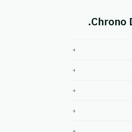
+
+
+
+
+