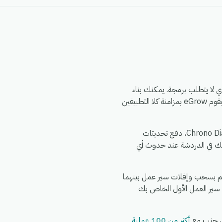
ل محرك أتمتة eGrow الذي لا يتطلب برمجة. يمكنك بناء
سير العمل مرة واحدة — اختر مشغلاً من Aramex، وحدد إجراءً في Chrono Diali، وقم بتعيين الحقول — وسيقوم eGrow بمزامنة كلا التطبيقين
الأمور الشائعة التي تقوم الفرق بأتمتتها بين Aramex و Chrono Diali: مزامنة سجلات Aramex الجديدة إلى Chrono Diali، دفع تحديثات
ث واحد في Aramex إلى إجراءات متعددة عبر Chrono Diali، تنبيه فريقك في الدردشة عند حدوث أي
ي 5 دقائق. اشترك في eGrow، وقم بتفويض Aramex، وقم بتفويض Chrono Diali، ثم قم بسحب وإفلات سير عمل بينهما
 سير العمل الأول الخاص بك
أكثر من 100 عملية