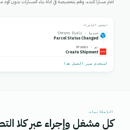
اختر مساراً للبدء، وقم بتخصيصه في أداة بناء المسارات بدون كود من eGrow، ثم قم بتفعيل
⚡
محفز
→
الإجراء
عندما · Chrono Diali
Parcel Status Changed
ثم · Aramex
Create Shipment
استخدم سير العمل هذا
الإمكانيات
كل مشغل وإجراء عبر كلا التط