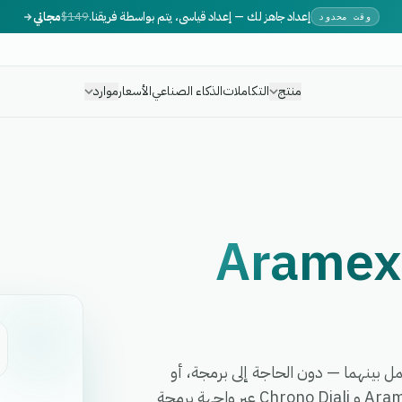
إعداد جاهز لك — إعداد قياسي، يتم بواسطة فريقنا.
$149
مجاني
وقت محدود
منتج
التكاملات
الذكاء الصناعي
الأسعار
موارد
Aramex
 وأتمت أي سير عمل بينهما — دون الحاجة إلى برمجة، أو
مطورين، أو برمجيات وسيطة معقدة. تربط eGrow بين Aramex و Chrono Diali عبر واجهة برمجة