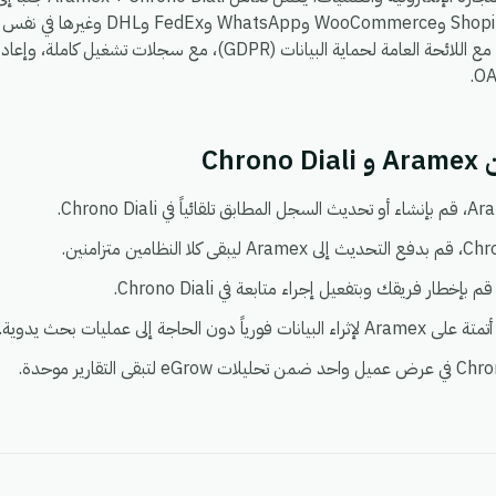
، بحيث يمكنك ربط Shopify وoCommerce
يعمل في بيئة واحدة آمنة ومتوافقة مع اللائحة العامة لحماية البيانات (DPR
Chr