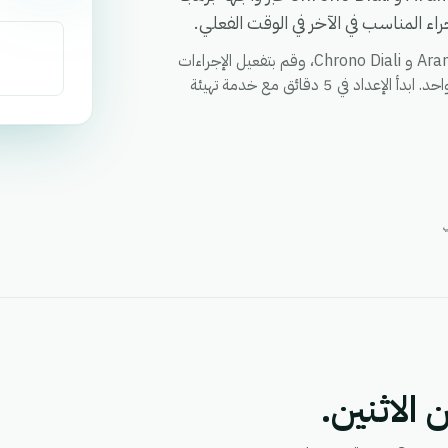
ء المناسب في الآخر في الوقت الفعلي.
قم بمزامنة العملاء والطلبات والحالات وأي حقل مخصص بين Aramex و Chrono Diali، وقم بتفعيل الإجراءات
عبر كلا التطبيقين من خلال سير عمل واحد، ووحد التقارير في مكان واحد. ابدأ الإعداد في 5 دقائق مع خدمة تهيئة
 الاثنين.