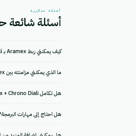
أسئلة متكررة
أسئلة شائعة حول التكامل 
كيف يمكنني ربط Aramex بـ Chrono Diali؟
ما الذي يمكنني مزامنته بين Aramex و Chrono Diali؟
هل تكامل Aramex + Chrono Diali مجاني؟
هل احتاج إلى مهارات البرمجة?
هل يمكنني إضافة المزيد من ا