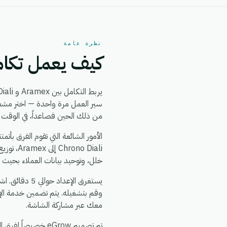
نظرة عامة
كيف يعمل تكامل  + Chrono Diali
يربط التكامل بين Aramex و Chrono Diali بين
من ذلك الحين فصاعداً، في الوقت ا
خلل، وتوحيد بيانات العملاء بحيث ي
وقم بتشغيله. يتم تضمين خدمة الإ
معك عبر مشاركة الشاشة.
تم تصميم eGrow خصيصاً لفرق التجارة الإلكترونية والعمليات: يعمل تكامل Aramex + Chrono Diali جنباً إلى جنب مع