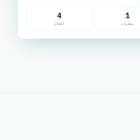
4
1
محفزات
أفعال