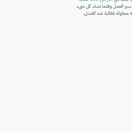
Wo وWhatsApp وFedEx وDHL وغيرها في نفس سير العمل وقتما تشاء. كل شيء
G)، مع سجلات تشغيل كاملة، وإعادة محاولة تلقائية عند الفشل،