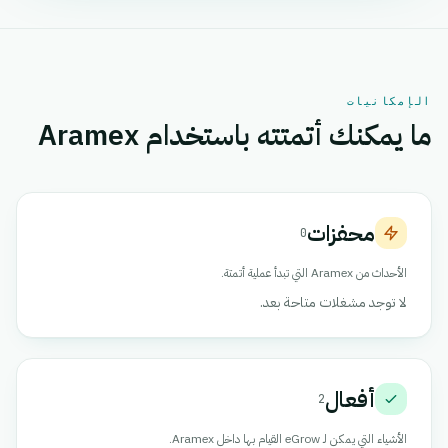
الإمكانيات
ما يمكنك أتمتته باستخدام Aramex
محفزات
0
الأحداث من Aramex التي تبدأ عملية أتمتة.
لا توجد مشغلات متاحة بعد.
أفعال
2
الأشياء التي يمكن لـ eGrow القيام بها داخل Aramex.