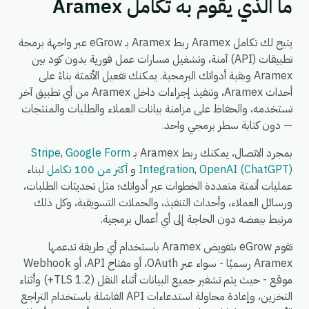
ما الذي يقوم به تكامل Aramex
يتيح لك تكامل Aramex ربط Aramex بـ eGrow عبر واجهة برمجة
تطبيقات (API) آمنة، وتشغيل مسارات عمل فورية بدون كود بين
Aramex وبقية أدواتك البرمجية. يمكنك تفعيل الأتمتة بناءً على
أحداث Aramex، وتنفيذ إجراءات داخل Aramex من أي تطبيق آخر
تستخدمه، والحفاظ على مزامنة بيانات العملاء والطلبات والمنتجات
— دون كتابة سطر برمجي واحد.
بمجرد الاتصال، يمكنك ربط Aramex بـ
Google Form
,
Stripe
OpenAI (ChatGPT)
,
Integration
و
أكثر من 100 تكامل
لبناء
عمليات أتمتة متعددة الخطوات عبر أدواتك؛ مثل تحديثات الطلبات،
ورسائل العملاء، وأحداث التنفيذ، والحملات التسويقية، وكل ذلك
مرتبط ببعضه دون الحاجة إلى أي أعمال برمجية.
تقوم eGrow بتفويض Aramex باستخدام أي طريقة تدعمها
Aramex رسميًا - سواء عبر OAuth، أو مفتاح API، أو Webhook
موقع - حيث يتم تشفير جميع البيانات أثناء النقل (TLS 1.2+) وأثناء
التخزين، وإعادة محاولة استدعاءات API الفاشلة باستخدام التراجع