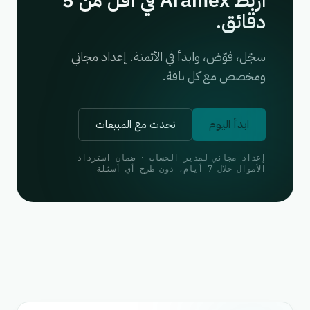
اربط Aramex في أقل من 5
دقائق.
سجّل، فوّض، وابدأ في الأتمتة. إعداد مجاني
ومخصص مع كل باقة.
ابدأ اليوم
تحدث مع المبيعات
إعداد مجاني لمدير الحساب · ضمان استرداد
الأموال خلال 7 أيام، دون طرح أي أسئلة