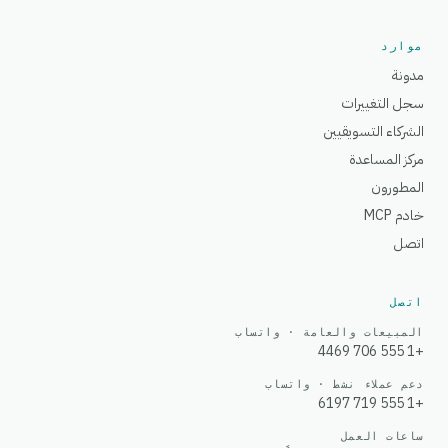
موارد
مدونة
سجل التغييرات
الشركاء التسويقيين
مركز المساعدة
المطورون
خادم MCP
اتصل
اتصل
المبيعات والعامة · واتساب
+1 555 706 4469
دعم عملاء نشط · واتساب
+1 555 719 6197
ساعات العمل