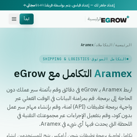
إعداد جاهز لك — إعداد قياسي، يتم بواسطة فريقنا.
$149
مجاني
الرئيسية
ابدأ
الرئيسية
/
التكاملات
/
Aramex
التكامل الموثوق
·
SHIPPING & LOGISTICS
Aramex
التكامل مع eGrow
اربط Aramex بـ eGrow في دقائق وقم بأتمتة سير عملك دون
الحاجة إلى برمجة. قم بمزامنة البيانات في الوقت الفعلي عبر
واجهة برمجة تطبيقات (API) آمنة، وقم بإنشاء مهام سير عمل
بدون كود، وقم بتفعيل الإجراءات عبر مجموعتك التقنية في
اللحظة التي يحدث فيها أي شيء في Aramex.
تكامل لواجهة برمجة تطبيقات شحن أرامكس يتيح للمستخدمين إنشاء