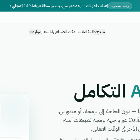
إعداد جاهز لك — إعداد قياسي، يتم بواسطة فريقنا.
$149
مجاني
وقت محدود
منتج
التكاملات
الذكاء الصناعي
الأسعار
موارد
التكامل
 عمل بينهما — دون الحاجة إلى برمجة، أو مطورين،
أو برمجيات وسيطة معقدة. تربط eGrow بين Aramex و Coliix عبر واجهة برمجة تطبيقات آمنة،
لآخر في الوقت الفعلي.