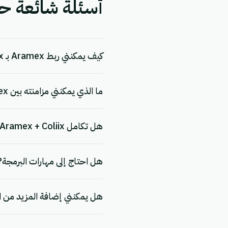
أسئلة شائعة حول التكام
كيف يمكنني ربط Aramex بـ Coliix؟
ما الذي يمكنني مزامنته بين Aramex و Coliix؟
هل تكامل Aramex + Coliix مجاني؟
هل احتاج إلى مهارات البرمجة?
هل يمكنني إضافة المزيد من ا