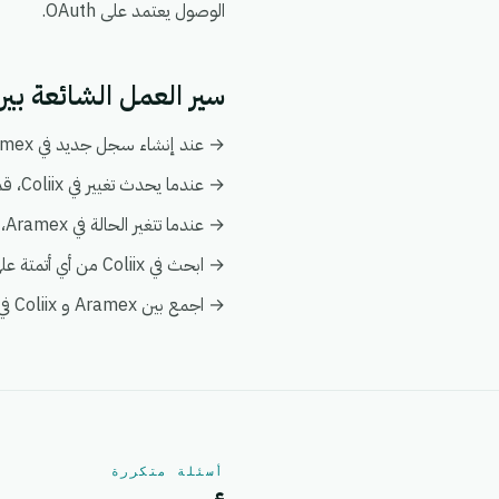
الوصول يعتمد على OAuth.
سير العمل الشائعة بين Aramex و liix
→ عند إنشاء سجل جديد في Aramex، قم بإنشاء أو تحديث السجل المطابق تلقائياً في Coliix.
→ عندما يحدث تغيير في Coliix، قم بدفع التحديث إلى Aramex ليبقى كلا النظامين متزامنين.
→ عندما تتغير الحالة في Aramex، قم بإخطار فريقك وبتفعيل إجراء متابعة في Coliix.
→ ابحث في Coliix من أي أتمتة على Aramex لإثراء البيانات فورياً دون الحاجة إلى عمليات بحث يدوية.
→ اجمع بين Aramex و Coliix في عرض عميل واحد ضمن تحليلات eGrow لتبقى التقارير موحدة.
أسئلة متكررة