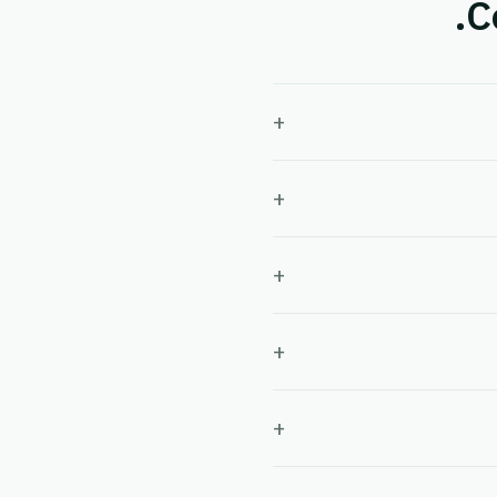
+
+
+
+
+