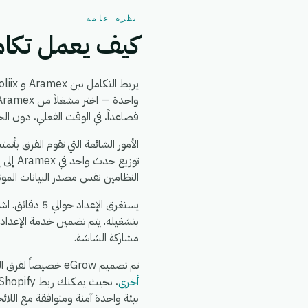
نظرة عامة
كيف يعمل تكامل x + Coliix
يربط التكامل بين Aramex و Coliix بين
فصاعداً، في الوقت الفعلي، دون ال
النظامين نفس مصدر البيانات الموث
بتشغيله. يتم تضمين خدمة الإعداد
مشاركة الشاشة.
تم تصميم eGrow خصيصاً لفرق التجارة الإلكترونية والعمليات: يعمل تكامل Aramex + Coliix جنباً إلى جنب مع
أخرى