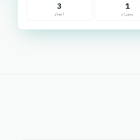
3
1
محفزات
أفعال