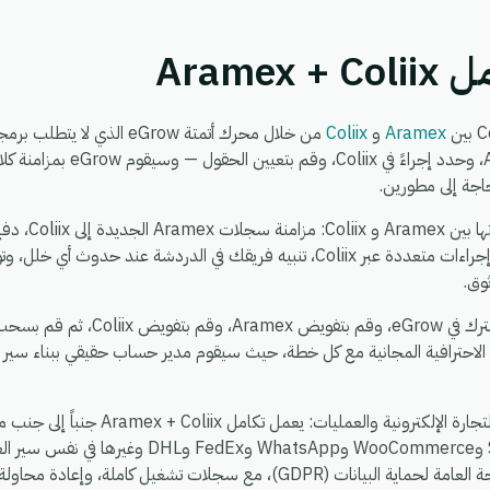
Arame
Aramex
و
Coliix
من خلال محرك أتمتة eGrow الذ
واحدة — اختر مشغلاً من Aramex، وحدد 
حاجة إلى مطورين.
توزيع حدث واحد في Aramex إلى إجراءات متعددة عبر Coliix، تنبيه فريقك في الدردشة
وق.
يستغرق الإعداد حوالي 5 دقائق. اشترك في 
 الاحترافية المجانية مع كل خطة، حيث سيقوم مدير حساب حقيقي ببناء سير
، بحيث يمكنك ربط Shopify وWooCommerce وatsApp
بيئة واحدة آمنة ومتوافقة مع اللائحة العامة لحماية البيانات (GDPR)، مع سجلات ت