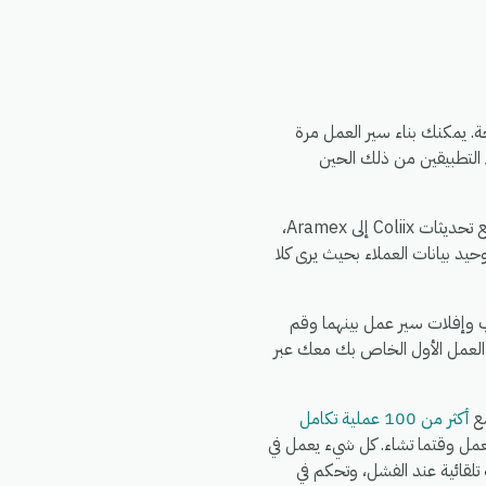
ي لا يتطلب برمجة. يمكنك بناء سير العمل مرة
إجراءً في Coliix، وقم بتعيين الحقول — وسيقوم eGrow بمزامنة كلا التطبيقين من ذلك الحين
الأمور الشائعة التي تقوم الفرق بأتمتتها بين Aramex و Coliix: مزامنة سجلات Aramex الجديدة إلى Coliix، دفع تحديثات Coliix إلى Aramex،
 عند حدوث أي خلل، وتوحيد بيانات العملاء بحيث يرى كلا
eGrow، وقم بتفويض Aramex، وقم بتفويض Coliix، ثم قم بسحب وإفلات سير عمل بينهما وقم
 العمل الأول الخاص بك معك عبر
أكثر من 100 عملية تكامل
Wh وFedEx وDHL وغيرها في نفس سير العمل وقتما تشاء. كل شيء يعمل في
شغيل كاملة، وإعادة محاولة تلقائية عند الفشل، وتحكم في