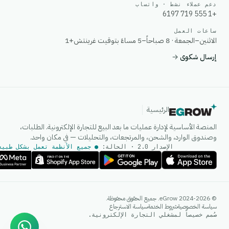
دعم عملاء نشط · واتساب
+1 555 719 6197
ساعات العمل
الاثنين–الجمعة · 8 صباحاً–5 مساءً بتوقيت غرينتش+1
إرسال شكوى
→
الرئيسية
المنصة الأساسية لإدارة عمليات ما بعد البيع للتجارة الإلكترونية. الطلبات،
وصندوق الوارد، والشحن، والمرتجعات، والتحليلات — في مكان واحد.
الإصدار 2.0 · الحالة:
● جميع الأنظمة تعمل بشكل طبيع
وكيل الذكاء الاصطناعي
© 2024-2026 eGrow. جميع الحقوق محفوظة.
إجابات فورية على واتساب
سياسة الخصوصية
شروط الخدمة
سياسة الاسترجاع
صُمم خصيصاً لمشغلي التجارة الإلكترونية.