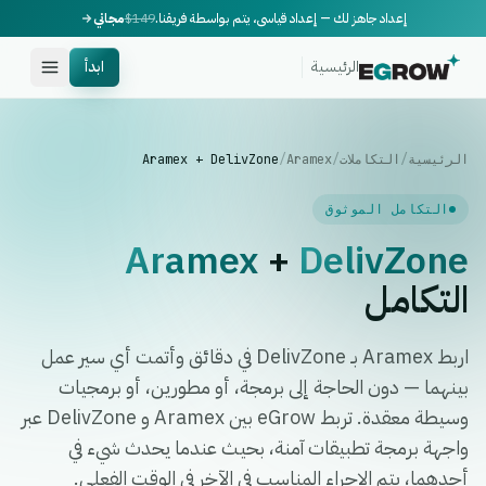
إعداد جاهز لك — إعداد قياسي، يتم بواسطة فريقنا.
$149
مجاني
الرئيسية
ابدأ
الرئيسية
/
التكاملات
/
Aramex
/
Aramex + DelivZone
التكامل الموثوق
Aramex
+
DelivZone
التكامل
اربط Aramex بـ DelivZone في دقائق وأتمت أي سير عمل
بينهما — دون الحاجة إلى برمجة، أو مطورين، أو برمجيات
وسيطة معقدة. تربط eGrow بين Aramex و DelivZone عبر
واجهة برمجة تطبيقات آمنة، بحيث عندما يحدث شيء في
أحدهما، يتم الإجراء المناسب في الآخر في الوقت الفعلي.