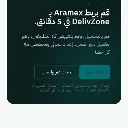
ابدأ اليوم
قم بربط Aramex بـ
DelivZone في 5 دقائق.
قم بالتسجيل، وقم بتفويض كلا التطبيقين، وقم
بتفعيل سير العمل. إعداد مجاني ومخصص مع
كل خطة.
ابدأ اليوم
تحدث عبر واتساب
إعداد مجاني لمدير الحساب · ضمان استرداد
الأموال خلال 7 أيام، دون طرح أي أسئلة