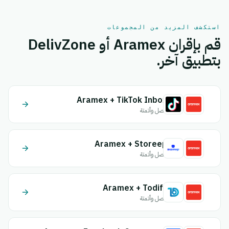
استكشف المزيد من المجموعات
قم بإقران Aramex أو DelivZone
بتطبيق آخر.
Aramex + TikTok Inbox
اتصل وأتمتة
Aramex + Storeep
اتصل وأتمتة
Aramex + Todify
اتصل وأتمتة