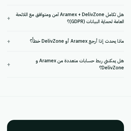
هل تكامل Aramex + DelivZone آمن ومتوافق مع اللائحة
+
العامة لحماية البيانات (GDPR)؟
+
ماذا يحدث إذا أرجع Aramex أو DelivZone خطأً؟
هل يمكنني ربط حسابات متعددة من Aramex و
+
DelivZone؟