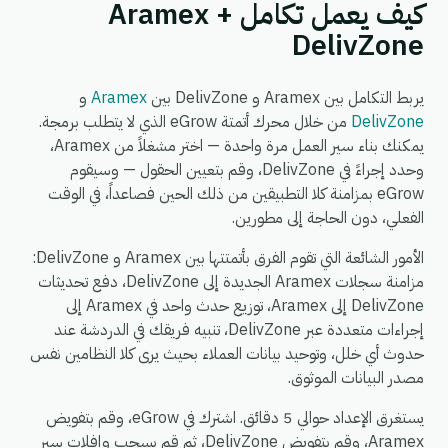
كيف يعمل تكامل Aramex +
DelivZone
يربط التكامل بين Aramex و DelivZone بين
Aramex
و
DelivZone
من خلال محرك أتمتة eGrow الذي لا يتطلب برمجة.
يمكنك بناء سير العمل مرة واحدة — اختر مشغلاً من Aramex،
وحدد إجراءً في DelivZone، وقم بتعيين الحقول — وسيقوم
eGrow بمزامنة كلا التطبيقين من ذلك الحين فصاعداً، في الوقت
الفعلي، دون الحاجة إلى مطورين.
الأمور الشائعة التي تقوم الفرق بأتمتتها بين Aramex و DelivZone:
مزامنة سجلات Aramex الجديدة إلى DelivZone، دفع تحديثات
DelivZone إلى Aramex، توزيع حدث واحد في Aramex إلى
إجراءات متعددة عبر DelivZone، تنبيه فريقك في الدردشة عند
حدوث أي خلل، وتوحيد بيانات العملاء بحيث يرى كلا النظامين نفس
مصدر البيانات الموثوق.
يستغرق الإعداد حوالي 5 دقائق. اشترك في eGrow، وقم بتفويض
Aramex، وقم بتفويض DelivZone، ثم قم بسحب وإفلات سير