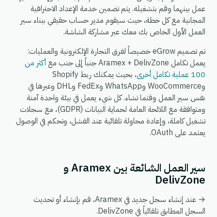
عمل بينهما وقم بتشغيله. يتم تضمين خدمة الإعداد الاحترافية
المجانية مع كل خطة، حيث سيقوم مدير حساب حقيقي ببناء سير
العمل الأول الخاص بك معك عبر مشاركة الشاشة.
تم تصميم eGrow خصيصاً لفرق التجارة الإلكترونية والعمليات:
يعمل تكامل Aramex + DelivZone جنباً إلى جنب مع
أكثر من
100 عملية تكامل أخرى
، بحيث يمكنك ربط Shopify
وWooCommerce وWhatsApp وFedEx وDHL وغيرها في
نفس سير العمل وقتما تشاء. كل شيء يعمل في بيئة واحدة آمنة
ومتوافقة مع اللائحة العامة لحماية البيانات (GDPR)، مع سجلات
تشغيل كاملة، وإعادة محاولة تلقائية عند الفشل، وتحكم في الوصول
يعتمد على OAuth.
سير العمل الشائعة بين Aramex و
DelivZone
→ عند إنشاء سجل جديد في Aramex، قم بإنشاء أو تحديث
السجل المطابق تلقائياً في DelivZone.