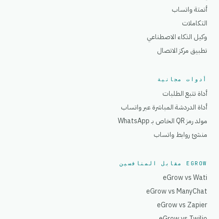
أتمتة واتساب
التكاملات
وكيل الذكاء الاصطناعي
تطبيق مركز الاتصال
أدوات مجانية
أداة تتبع الطلبات
أداة الدردشة المباشرة عبر واتساب
مولد رمز QR الخاص بـ WhatsApp
منشئ روابط واتساب
EGROW مقابل المنافسين
eGrow vs Wati
eGrow vs ManyChat
eGrow vs Zapier
eGrow vs Twilio