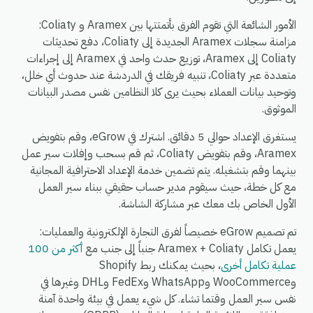
الأمور الشائعة التي تقوم الفرق بأتمتتها بين Aramex و Coliaty:
مزامنة سجلات Aramex الجديدة إلى Coliaty، دفع تحديثات
Coliaty إلى Aramex، توزيع حدث واحد في Aramex إلى إجراءات
متعددة عبر Coliaty، تنبيه فريقك في الدردشة عند حدوث أي خلل،
وتوحيد بيانات العملاء بحيث يرى كلا النظامين نفس مصدر البيانات
الموثوق.
يستغرق الإعداد حوالي 5 دقائق. اشترك في eGrow، وقم بتفويض
Aramex، وقم بتفويض Coliaty، ثم قم بسحب وإفلات سير عمل
بينهما وقم بتشغيله. يتم تضمين خدمة الإعداد الاحترافية المجانية
مع كل خطة، حيث سيقوم مدير حساب حقيقي ببناء سير العمل
الأول الخاص بك معك عبر مشاركة الشاشة.
تم تصميم eGrow خصيصاً لفرق التجارة الإلكترونية والعمليات:
يعمل تكامل Aramex + Coliaty جنباً إلى جنب مع
أكثر من 100
عملية تكامل أخرى
، بحيث يمكنك ربط Shopify
وWooCommerce وWhatsApp وFedEx وDHL وغيرها في
نفس سير العمل وقتما تشاء. كل شيء يعمل في بيئة واحدة آمنة