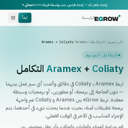
إعداد جاهز لك — إعداد قياسي، يتم بواسطة فريقنا.
$149
مجاني
الرئيسية
ابدأ
الرئيسية
/
التكاملات
/
Aramex
/
Aramex + Coliaty
التكامل الموثوق
Coliaty
+
Aramex
التكامل
اربط Aramex بـ Coliaty في دقائق وأتمت أي سير عمل بينهما
— دون الحاجة إلى برمجة، أو مطورين، أو برمجيات وسيطة
معقدة. تربط eGrow بين Aramex و Coliaty عبر واجهة
برمجة تطبيقات آمنة، بحيث عندما يحدث شيء في أحدهما، يتم
الإجراء المناسب في الآخر في الوقت الفعلي.
قم بمزامنة العملاء والطلبات والحالات وأي حقل مخصص بين