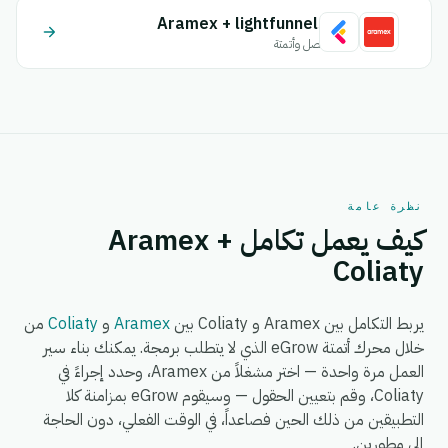
Aramex + lightfunnels
اتصل وأتمتة
نظرة عامة
كيف يعمل تكامل Aramex +
Coliaty
يربط التكامل بين Aramex و Coliaty بين
Aramex
و
Coliaty
من
خلال محرك أتمتة eGrow الذي لا يتطلب برمجة. يمكنك بناء سير
العمل مرة واحدة — اختر مشغلاً من Aramex، وحدد إجراءً في
Coliaty، وقم بتعيين الحقول — وسيقوم eGrow بمزامنة كلا
التطبيقين من ذلك الحين فصاعداً، في الوقت الفعلي، دون الحاجة
إلى مطورين.