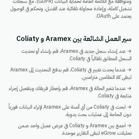
ومتوافقة مع اللائحة العامة لحماية البيانات (GDPR)، مع سجلات
تشغيل كاملة، وإعادة محاولة تلقائية عند الفشل، وتحكم في الوصول
يعتمد على OAuth.
سير العمل الشائعة بين Aramex و Coliaty
→ عند إنشاء سجل جديد في Aramex، قم بإنشاء أو تحديث
السجل المطابق تلقائياً في Coliaty.
→ عندما يحدث تغيير في Coliaty، قم بدفع التحديث إلى Aramex
ليبقى كلا النظامين متزامنين.
→ عندما تتغير الحالة في Aramex، قم بإخطار فريقك وبتفعيل إجراء
متابعة في Coliaty.
→ ابحث في Coliaty من أي أتمتة على Aramex لإثراء البيانات فورياً
دون الحاجة إلى عمليات بحث يدوية.
→ اجمع بين Aramex و Coliaty في عرض عميل واحد ضمن
تحليلات eGrow لتبقى التقارير موحدة.