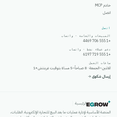
خادم MCP
اتصل
اتصل
المبيعات والعامة · واتساب
+1 555 706 4469
دعم عملاء نشط · واتساب
+1 555 719 6197
ساعات العمل
الاثنين–الجمعة · 8 صباحاً–5 مساءً بتوقيت غرينتش+1
إرسال شكوى
→
الرئيسية
المنصة الأساسية لإدارة عمليات ما بعد البيع للتجارة الإلكترونية. الطلبات،