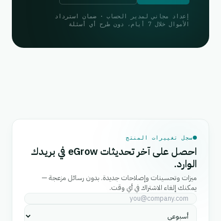
إعداد مجاني لمدير الحساب · ضمان استرداد
الأموال خلال 7 أيام، دون طرح أي أسئلة
سجل تغييرات المنتج
احصل على آخر تحديثات eGrow في بريدك
الوارد.
ميزات وتحسينات وإصلاحات جديدة. بدون رسائل مزعجة —
يمكنك إلغاء الاشتراك في أي وقت.