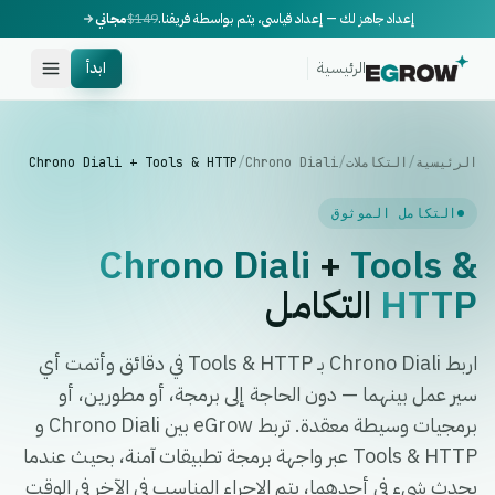
إعداد جاهز لك — إعداد قياسي، يتم بواسطة فريقنا.
$149
مجاني
الرئيسية
ابدأ
الرئيسية
/
التكاملات
/
Chrono Diali
/
Chrono Diali + Tools & HTTP
التكامل الموثوق
Chrono Diali
+
Tools &
HTTP
التكامل
اربط Chrono Diali بـ Tools & HTTP في دقائق وأتمت أي
سير عمل بينهما — دون الحاجة إلى برمجة، أو مطورين، أو
برمجيات وسيطة معقدة. تربط eGrow بين Chrono Diali و
Tools & HTTP عبر واجهة برمجة تطبيقات آمنة، بحيث عندما
يحدث شيء في أحدهما، يتم الإجراء المناسب في الآخر في الوقت