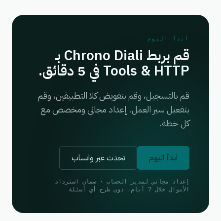
ابدأ اليوم
قم بربط Chrono Diali بـ
Tools & HTTP في 5 دقائق.
قم بالتسجيل، وقم بتفويض كلا التطبيقين، وقم
بتفعيل سير العمل. إعداد مجاني ومخصص مع
كل خطة.
ابدأ اليوم
تحدث عبر واتساب
إعداد مجاني لمدير الحساب · ضمان استرداد
الأموال خلال 7 أيام، دون طرح أي أسئلة