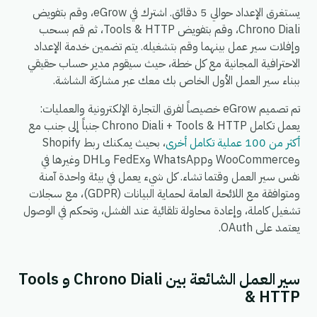
يستغرق الإعداد حوالي 5 دقائق. اشترك في eGrow، وقم بتفويض
Chrono Diali، وقم بتفويض Tools & HTTP، ثم قم بسحب
وإفلات سير عمل بينهما وقم بتشغيله. يتم تضمين خدمة الإعداد
الاحترافية المجانية مع كل خطة، حيث سيقوم مدير حساب حقيقي
ببناء سير العمل الأول الخاص بك معك عبر مشاركة الشاشة.
تم تصميم eGrow خصيصاً لفرق التجارة الإلكترونية والعمليات:
يعمل تكامل Chrono Diali + Tools & HTTP جنباً إلى جنب مع
أكثر من 100 عملية تكامل أخرى
، بحيث يمكنك ربط Shopify
وWooCommerce وWhatsApp وFedEx وDHL وغيرها في
نفس سير العمل وقتما تشاء. كل شيء يعمل في بيئة واحدة آمنة
ومتوافقة مع اللائحة العامة لحماية البيانات (GDPR)، مع سجلات
تشغيل كاملة، وإعادة محاولة تلقائية عند الفشل، وتحكم في الوصول
يعتمد على OAuth.
سير العمل الشائعة بين Chrono Diali و Tools
& HTTP