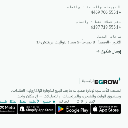
المبيعات والعامة · واتساب
+1 555 706 4469
دعم عملاء نشط · واتساب
+1 555 719 6197
ساعات العمل
الاثنين–الجمعة · 8 صباحاً–5 مساءً بتوقيت غرينتش+1
إرسال شكوى
→
الرئيسية
المنصة الأساسية لإدارة عمليات ما بعد البيع للتجارة الإلكترونية. الطلبات،
وصندوق الوارد، والشحن، والمرتجعات، والتحليلات — في مكان واحد.
الإصدار 2.0 · الحالة:
● جميع الأنظمة تعمل بشكل طبيع
وكيل الذكاء الاصطناعي