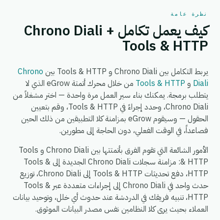
نظرة عامة
كيف يعمل تكامل Chrono Diali +
Tools & HTTP
يربط التكامل بين Chrono Diali و Tools & HTTP بين
Chrono
Diali
و
Tools & HTTP
من خلال محرك أتمتة eGrow الذي لا
يتطلب برمجة. يمكنك بناء سير العمل مرة واحدة — اختر مشغلاً من
Chrono Diali، وحدد إجراءً في Tools & HTTP، وقم بتعيين
الحقول — وسيقوم eGrow بمزامنة كلا التطبيقين من ذلك الحين
فصاعداً، في الوقت الفعلي، دون الحاجة إلى مطورين.
الأمور الشائعة التي تقوم الفرق بأتمتتها بين Chrono Diali و Tools
& HTTP: مزامنة سجلات Chrono Diali الجديدة إلى Tools &
HTTP، دفع تحديثات Tools & HTTP إلى Chrono Diali، توزيع
حدث واحد في Chrono Diali إلى إجراءات متعددة عبر Tools &
HTTP، تنبيه فريقك في الدردشة عند حدوث أي خلل، وتوحيد بيانات
العملاء بحيث يرى كلا النظامين نفس مصدر البيانات الموثوق.