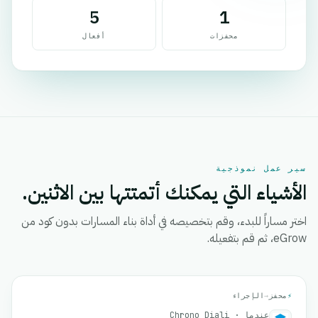
5
1
محفزات
أفعال
سير عمل نموذجية
الأشياء التي يمكنك أتمتتها بين الاثنين.
اختر مساراً للبدء، وقم بتخصيصه في أداة بناء المسارات بدون كود من
eGrow، ثم قم بتفعيله.
⚡
محفز
→
الإجراء
عندما · Chrono Diali