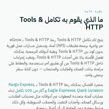
نظرة عامة
ما الذي يقوم به تكامل Tools &
HTTP
يتيح لك تكامل Tools & HTTP ربط Tools & HTTP بـ eGrow
عبر واجهة برمجة تطبيقات (API) آمنة، وتشغيل مسارات عمل فورية
بدون كود بين Tools & HTTP وبقية أدواتك البرمجية. يمكنك
تفعيل الأتمتة بناءً على أحداث Tools & HTTP، وتنفيذ إجراءات
داخل Tools & HTTP من أي تطبيق آخر تستخدمه، والحفاظ على
مزامنة بيانات العملاء والطلبات والمنتجات — دون كتابة سطر
برمجي واحد.
بمجرد الاتصال، يمكنك ربط Tools & HTTP بـ
,
Kargo Express
Quick Livraison
,
Eagle Expresse
و
أكثر من 100 تكامل
لبناء
عمليات أتمتة متعددة الخطوات عبر أدواتك؛ مثل تحديثات الطلبات،
ورسائل العملاء، وأحداث التنفيذ، والحملات التسويقية، وكل ذلك
مرتبط ببعضه دون الحاجة إلى أي أعمال برمجية.