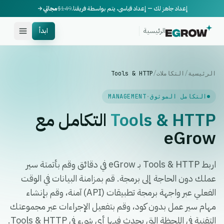
إعداد جاهز لك — إعداد قياسي، يتم بواسطة فريقنا.
$149
مجاني
الرئيسية
ابدأ
الرئيسية
/
التكاملات
/
Tools & HTTP
التكامل الموثوق
·
MANAGEMENT
Tools & HTTP
التكامل مع
eGrow
اربط Tools & HTTP بـ eGrow في دقائق وقم بأتمتة سير
عملك دون الحاجة إلى برمجة. قم بمزامنة البيانات في الوقت
الفعلي عبر واجهة برمجة تطبيقات (API) آمنة، وقم بإنشاء
مهام سير عمل بدون كود، وقم بتفعيل الإجراءات عبر مجموعتك
التقنية في اللحظة التي يحدث فيها أي شيء في Tools & HTTP.