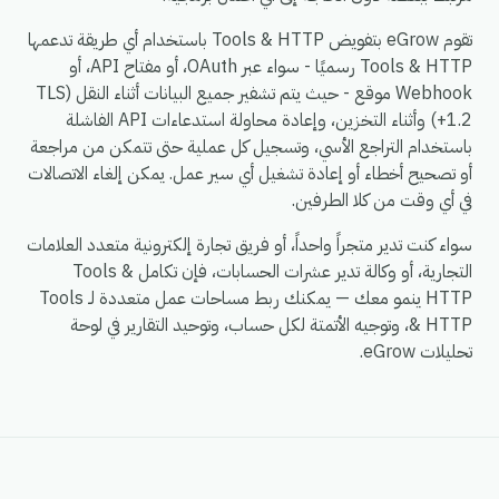
تقوم eGrow بتفويض Tools & HTTP باستخدام أي طريقة تدعمها
Tools & HTTP رسميًا - سواء عبر OAuth، أو مفتاح API، أو
Webhook موقع - حيث يتم تشفير جميع البيانات أثناء النقل (TLS
1.2+) وأثناء التخزين، وإعادة محاولة استدعاءات API الفاشلة
باستخدام التراجع الأسي، وتسجيل كل عملية حتى تتمكن من مراجعة
أو تصحيح أخطاء أو إعادة تشغيل أي سير عمل. يمكن إلغاء الاتصالات
في أي وقت من كلا الطرفين.
سواء كنت تدير متجراً واحداً، أو فريق تجارة إلكترونية متعدد العلامات
التجارية، أو وكالة تدير عشرات الحسابات، فإن تكامل Tools &
HTTP ينمو معك — يمكنك ربط مساحات عمل متعددة لـ Tools
& HTTP، وتوجيه الأتمتة لكل حساب، وتوحيد التقارير في لوحة
تحليلات eGrow.