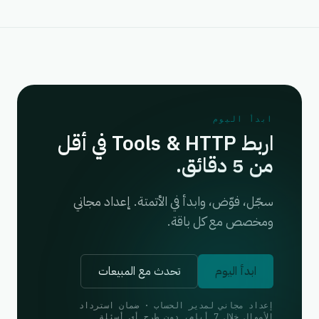
ابدأ اليوم
اربط Tools & HTTP في أقل
من 5 دقائق.
سجّل، فوّض، وابدأ في الأتمتة. إعداد مجاني
ومخصص مع كل باقة.
ابدأ اليوم
تحدث مع المبيعات
إعداد مجاني لمدير الحساب · ضمان استرداد
الأموال خلال 7 أيام، دون طرح أي أسئلة