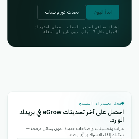
ابدأ اليوم
تحدث عبر واتساب
إعداد مجاني لمدير الحساب · ضمان استرداد
الأموال خلال 7 أيام، دون طرح أي أسئلة
سجل تغييرات المنتج
احصل على آخر تحديثات eGrow في بريدك
الوارد.
ميزات وتحسينات وإصلاحات جديدة. بدون رسائل مزعجة —
يمكنك إلغاء الاشتراك في أي وقت.