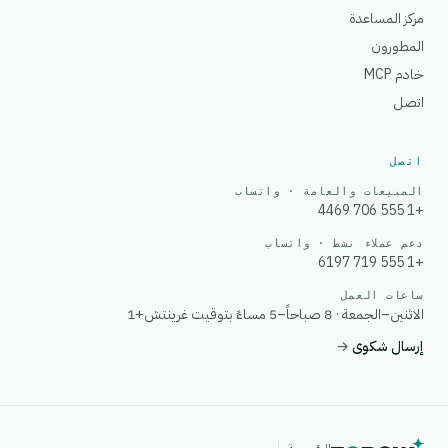
مركز المساعدة
المطورون
خادم MCP
اتصل
اتصل
المبيعات والعامة · واتساب
+1 555 706 4469
دعم عملاء نشط · واتساب
+1 555 719 6197
ساعات العمل
الاثنين–الجمعة · 8 صباحاً–5 مساءً بتوقيت غرينتش+1
إرسال شكوى
→