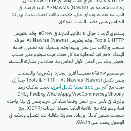
Tools & HTTP، توزيع حدث واحد في Tools & HTTP إلى
إجراءات متعددة عبر Al-Nawras (Nawris)، تنبيه فريقك في
الدردشة عند حدوث أي خلل، وتوحيد بيانات العملاء بحيث يرى كلا
النظامين نفس مصدر البيانات الموثوق.
يستغرق الإعداد حوالي 5 دقائق. اشترك في eGrow، وقم بتفويض
Tools & HTTP، وقم بتفويض Al-Nawras (Nawris)، ثم قم
بسحب وإفلات سير عمل بينهما وقم بتشغيله. يتم تضمين خدمة
الإعداد الاحترافية المجانية مع كل خطة، حيث سيقوم مدير حساب
حقيقي ببناء سير العمل الأول الخاص بك معك عبر مشاركة الشاشة.
تم تصميم eGrow خصيصاً لفرق التجارة الإلكترونية والعمليات:
يعمل تكامل Tools & HTTP + Al-Nawras (Nawris) جنباً إلى
جنب مع
أكثر من 100 عملية تكامل أخرى
، بحيث يمكنك ربط
Shopify وWooCommerce وWhatsApp وFedEx وDHL
وغيرها في نفس سير العمل وقتما تشاء. كل شيء يعمل في بيئة واحدة
آمنة ومتوافقة مع اللائحة العامة لحماية البيانات (GDPR)، مع
سجلات تشغيل كاملة، وإعادة محاولة تلقائية عند الفشل، وتحكم في
الوصول يعتمد على OAuth.