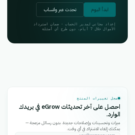
ابدأ اليوم
تحدث عبر واتساب
إعداد مجاني لمدير الحساب · ضمان استرداد
الأموال خلال 7 أيام، دون طرح أي أسئلة
سجل تغييرات المنتج
احصل على آخر تحديثات eGrow في بريدك
الوارد.
ميزات وتحسينات وإصلاحات جديدة. بدون رسائل مزعجة —
يمكنك إلغاء الاشتراك في أي وقت.