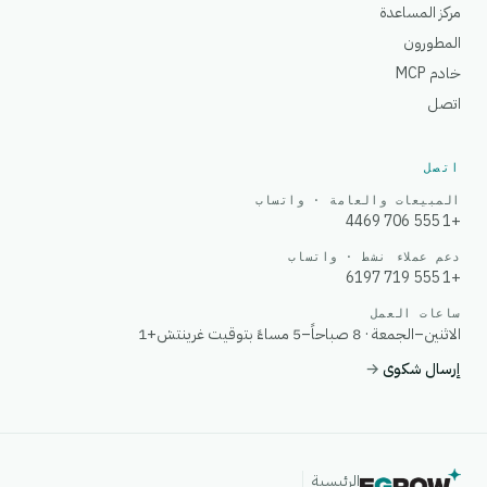
مركز المساعدة
المطورون
خادم MCP
اتصل
اتصل
المبيعات والعامة · واتساب
+1 555 706 4469
دعم عملاء نشط · واتساب
+1 555 719 6197
ساعات العمل
الاثنين–الجمعة · 8 صباحاً–5 مساءً بتوقيت غرينتش+1
إرسال شكوى
→
الرئيسية