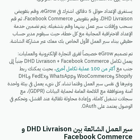
يستغرق الإعداد حوالي 5 دقائق. اشترك في eGrow، وقم بتفويض
DHD Livraison، وقم بتفويض Facebook Commerce، ثم قم
بسحب وإفلات سير عمل بينهما وقم بتشغيله. يتم تضمين خدمة
الإعداد الاحترافية المجانية مع كل خطة، حيث سيقوم مدير حساب
حقيقي ببناء سير العمل الأول الخاص بك معك عبر مشاركة الشاشة.
تم تصميم eGrow خصيصاً لفرق التجارة الإلكترونية والعمليات:
يعمل تكامل DHD Livraison + Facebook Commerce جنباً إلى
جنب مع
أكثر من 100 عملية تكامل أخرى
، بحيث يمكنك ربط
Shopify وWooCommerce وWhatsApp وFedEx وDHL
وغيرها في نفس سير العمل وقتما تشاء. كل شيء يعمل في بيئة واحدة
آمنة ومتوافقة مع اللائحة العامة لحماية البيانات (GDPR)، مع
سجلات تشغيل كاملة، وإعادة محاولة تلقائية عند الفشل، وتحكم في
الوصول يعتمد على OAuth.
سير العمل الشائعة بين DHD Livraison و
Facebook Commerce