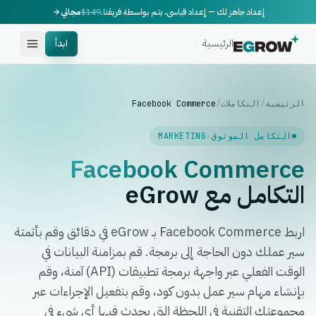
إعداد جاهز لك — إعداد قياسي، يتم بواسطة فريقنا.
$149
مجاني
الرئيسية
ابدأ
الرئيسية
/
التكاملات
/
Facebook Commerce
التكامل الموثوق
·
MARKETING
Facebook Commerce
التكامل مع eGrow
اربط Facebook Commerce بـ eGrow في دقائق وقم بأتمتة
سير عملك دون الحاجة إلى برمجة. قم بمزامنة البيانات في
الوقت الفعلي عبر واجهة برمجة تطبيقات (API) آمنة، وقم
بإنشاء مهام سير عمل بدون كود، وقم بتفعيل الإجراءات عبر
مجموعتك التقنية في اللحظة التي يحدث فيها أي شيء في