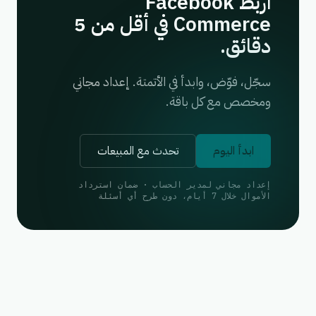
اربط Facebook
Commerce في أقل من 5
دقائق.
سجّل، فوّض، وابدأ في الأتمتة. إعداد مجاني
ومخصص مع كل باقة.
ابدأ اليوم
تحدث مع المبيعات
إعداد مجاني لمدير الحساب · ضمان استرداد
الأموال خلال 7 أيام، دون طرح أي أسئلة