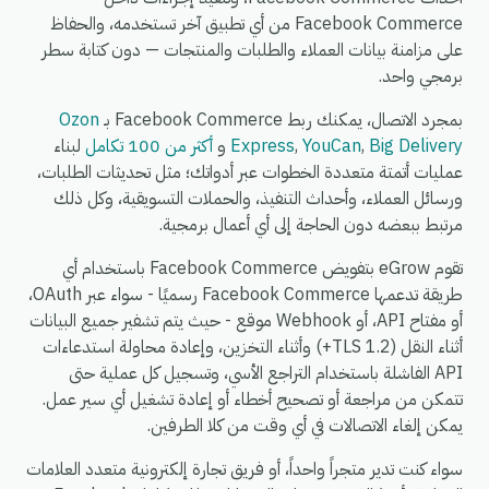
Facebook Commerce من أي تطبيق آخر تستخدمه، والحفاظ
على مزامنة بيانات العملاء والطلبات والمنتجات — دون كتابة سطر
برمجي واحد.
بمجرد الاتصال، يمكنك ربط Facebook Commerce بـ
Ozon
Big Delivery
,
YouCan
,
Express
و
أكثر من 100 تكامل
لبناء
عمليات أتمتة متعددة الخطوات عبر أدواتك؛ مثل تحديثات الطلبات،
ورسائل العملاء، وأحداث التنفيذ، والحملات التسويقية، وكل ذلك
مرتبط ببعضه دون الحاجة إلى أي أعمال برمجية.
تقوم eGrow بتفويض Facebook Commerce باستخدام أي
طريقة تدعمها Facebook Commerce رسميًا - سواء عبر OAuth،
أو مفتاح API، أو Webhook موقع - حيث يتم تشفير جميع البيانات
أثناء النقل (TLS 1.2+) وأثناء التخزين، وإعادة محاولة استدعاءات
API الفاشلة باستخدام التراجع الأسي، وتسجيل كل عملية حتى
تتمكن من مراجعة أو تصحيح أخطاء أو إعادة تشغيل أي سير عمل.
يمكن إلغاء الاتصالات في أي وقت من كلا الطرفين.
سواء كنت تدير متجراً واحداً، أو فريق تجارة إلكترونية متعدد العلامات