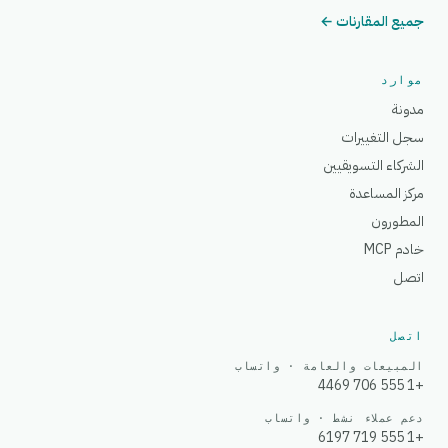
جميع المقارنات ←
موارد
مدونة
سجل التغييرات
الشركاء التسويقيين
مركز المساعدة
المطورون
خادم MCP
اتصل
اتصل
المبيعات والعامة · واتساب
+1 555 706 4469
دعم عملاء نشط · واتساب
+1 555 719 6197