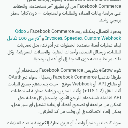
Facebook Commerce من أي تطبيق آخر تستخدمه، والحفاظ
على مزامنة بيانات العملاء والطلبات والمنتجات — دون كتابة سطر
برمجي واحد.
بمجرد الاتصال، يمكنك ربط Facebook Commerce بـ
Odoo
Custom Webhook
,
Speedex
,
Invoices
و
أكثر من 100 تكامل
لبناء عمليات أتمتة متعددة الخطوات عبر أدواتك؛ مثل تحديثات
الطلبات، ورسائل العملاء، وأحداث التنفيذ، والحملات التسويقية، وكل
ذلك مرتبط ببعضه دون الحاجة إلى أي أعمال برمجية.
تقوم eGrow بتفويض Facebook Commerce باستخدام أي
طريقة تدعمها Facebook Commerce رسميًا - سواء عبر OAuth،
أو مفتاح API، أو Webhook موقع - حيث يتم تشفير جميع البيانات
أثناء النقل (TLS 1.2+) وأثناء التخزين، وإعادة محاولة استدعاءات
API الفاشلة باستخدام التراجع الأسي، وتسجيل كل عملية حتى
تتمكن من مراجعة أو تصحيح أخطاء أو إعادة تشغيل أي سير عمل.
يمكن إلغاء الاتصالات في أي وقت من كلا الطرفين.
سواء كنت تدير متجراً واحداً، أو فريق تجارة إلكترونية متعدد العلامات