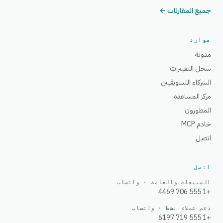
جميع المقارنات ←
موارد
مدونة
سجل التغييرات
الشركاء التسويقيين
مركز المساعدة
المطورون
خادم MCP
اتصل
اتصل
المبيعات والعامة · واتساب
+1 555 706 4469
دعم عملاء نشط · واتساب
+1 555 719 6197