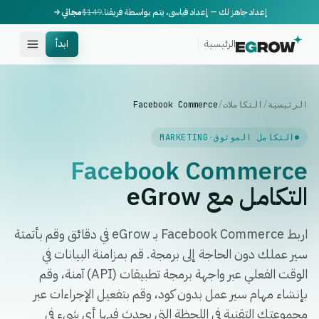
إعداد جاهز لك — إعداد قياسي، يتم بواسطة فريقنا.
$149
مجاني
الرئيسية
ابدأ
الرئيسية
/
التكاملات
/
Facebook Commerce
التكامل الموثوق
·
MARKETING
Facebook Commerce
التكامل مع eGrow
اربط Facebook Commerce بـ eGrow في دقائق وقم بأتمتة
سير عملك دون الحاجة إلى برمجة. قم بمزامنة البيانات في
الوقت الفعلي عبر واجهة برمجة تطبيقات (API) آمنة، وقم
بإنشاء مهام سير عمل بدون كود، وقم بتفعيل الإجراءات عبر
مجموعتك التقنية في اللحظة التي يحدث فيها أي شيء في