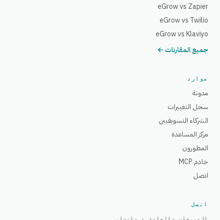
eGrow vs Zapier
eGrow vs Twilio
eGrow vs Klaviyo
جميع المقارنات ←
موارد
مدونة
سجل التغييرات
الشركاء التسويقيين
مركز المساعدة
المطورون
خادم MCP
اتصل
اتصل
المبيعات والعامة · واتساب