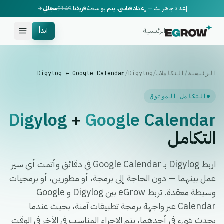
إعداد جاهز لك — إعداد قياسي، يتم بواسطة فريقنا.
$149
مجاني
الرئيسية
ابدأ
الرئيسية
/
التكاملات
/
Digylog
/
Digylog + Google Calendar
التكامل الموثوق
Digylog
+
Google Calendar
التكامل
اربط Digylog بـ Google Calendar في دقائق وأتمت أي سير
عمل بينهما — دون الحاجة إلى برمجة، أو مطورين، أو برمجيات
وسيطة معقدة. تربط eGrow بين Digylog و Google
Calendar عبر واجهة برمجة تطبيقات آمنة، بحيث عندما
يحدث شيء في أحدهما، يتم الإجراء المناسب في الآخر في الوقت