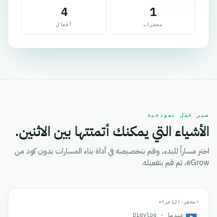
4
1
محفزات
أفعال
سير عمل نموذجية
الأشياء التي يمكنك أتمتتها بين الاثنين.
اختر مساراً للبدء، وقم بتخصيصه في أداة بناء المسارات بدون كود من
eGrow، ثم قم بتفعيله.
⚡
محفز
→
الإجراء
عندما · Digylog