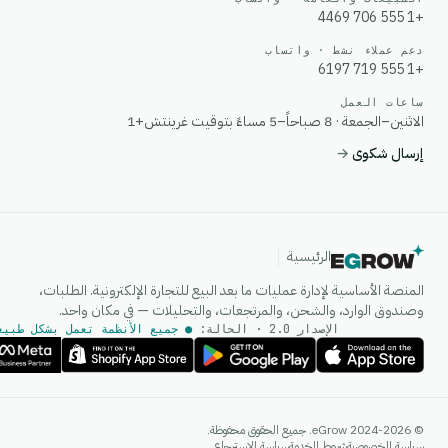
+1 555 706 4469
دعم عملاء نشط · واتساب
+1 555 719 6197
ساعات العمل
الاثنين–الجمعة · 8 صباحاً–5 مساءً بتوقيت غرينتش+1
إرسال شكوى
→
الرئيسية
المنصة الأساسية لإدارة عمليات ما بعد البيع للتجارة الإلكترونية. الطلبات،
وصندوق الوارد، والشحن، والمرتجعات، والتحليلات — في مكان واحد.
الإصدار 2.0 · الحالة:
● جميع الأنظمة تعمل بشكل طبيع
وكيل الذكاء الاصطناعي
© 2024-2026 eGrow. جميع الحقوق محفوظة.
إجابات فورية على واتساب
سياسة الخصوصية
شروط الخدمة
سياسة الاسترجاع