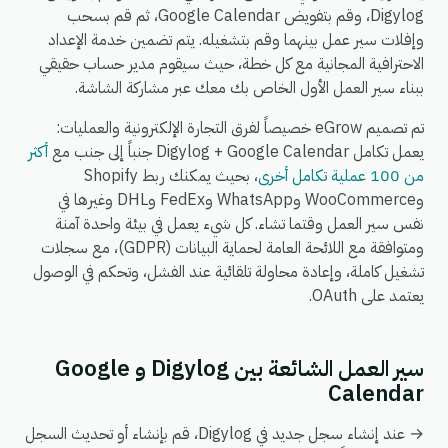
Digylog، وقم بتفويض Google Calendar، ثم قم بسحب
وإفلات سير عمل بينهما وقم بتشغيله. يتم تضمين خدمة الإعداد
الاحترافية المجانية مع كل خطة، حيث سيقوم مدير حساب حقيقي
ببناء سير العمل الأول الخاص بك معك عبر مشاركة الشاشة.
تم تصميم eGrow خصيصاً لفرق التجارة الإلكترونية والعمليات:
يعمل تكامل Digylog + Google Calendar جنباً إلى جنب مع
أكثر
من 100 عملية تكامل أخرى
، بحيث يمكنك ربط Shopify
وWooCommerce وWhatsApp وFedEx وDHL وغيرها في
نفس سير العمل وقتما تشاء. كل شيء يعمل في بيئة واحدة آمنة
ومتوافقة مع اللائحة العامة لحماية البيانات (GDPR)، مع سجلات
تشغيل كاملة، وإعادة محاولة تلقائية عند الفشل، وتحكم في الوصول
يعتمد على OAuth.
سير العمل الشائعة بين Digylog و Google
Calendar
→ عند إنشاء سجل جديد في Digylog، قم بإنشاء أو تحديث السجل