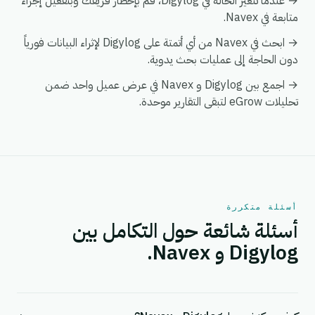
→ عندما تتغير الحالة في Digylog، قم بإخطار فريقك وبتفعيل إجراء
متابعة في Navex.
→ ابحث في Navex من أي أتمتة على Digylog لإثراء البيانات فورياً
دون الحاجة إلى عمليات بحث يدوية.
→ اجمع بين Digylog و Navex في عرض عميل واحد ضمن
تحليلات eGrow لتبقى التقارير موحدة.
أسئلة متكررة
أسئلة شائعة حول التكامل بين
Digylog و Navex.