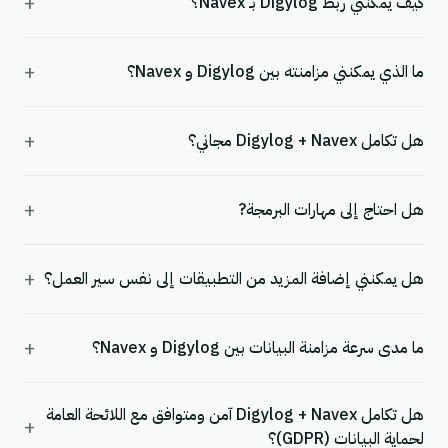
+
كيف يمكنني ربط Digylog بـ Navex؟
+
ما الذي يمكنني مزامنته بين Digylog و Navex؟
+
هل تكامل Digylog + Navex مجاني؟
+
هل احتاج إلى مهارات البرمجة?
+
هل يمكنني إضافة المزيد من التطبيقات إلى نفس سير العمل؟
+
ما مدى سرعة مزامنة البيانات بين Digylog و Navex؟
هل تكامل Digylog + Navex آمن ومتوافق مع اللائحة العامة
+
لحماية البيانات (GDPR)؟