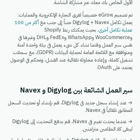
الأول الخاص بك معك عبر مشاركة الشاشة.
تم تصميم eGrow خصيصاً لفرق التجارة الإلكترونية والعمليات:
يعمل تكامل Digylog + Navex جنباً إلى جنب مع
أكثر من 100
عملية تكامل أخرى
، بحيث يمكنك ربط Shopify
وWooCommerce وWhatsApp وFedEx وDHL وغيرها في
نفس سير العمل وقتما تشاء. كل شيء يعمل في بيئة واحدة آمنة
ومتوافقة مع اللائحة العامة لحماية البيانات (GDPR)، مع سجلات
تشغيل كاملة، وإعادة محاولة تلقائية عند الفشل، وتحكم في الوصول
يعتمد على OAuth.
سير العمل الشائعة بين Digylog و Navex
→ عند إنشاء سجل جديد في Digylog، قم بإنشاء أو تحديث السجل
المطابق تلقائياً في Navex.
→ عندما يحدث تغيير في Navex، قم بدفع التحديث إلى Digylog
ليبقى كلا النظامين متزامنين.