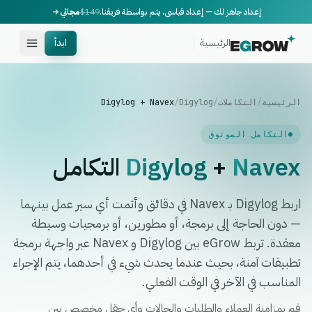
إعداد جاهز لك — إعداد قياسي، يتم بواسطة فريقنا.
$149
مجاني
الرئيسية
ابدأ
الرئيسية
/
التكاملات
/
Digylog
/
Digylog + Navex
التكامل الموثوق
Navex
+
Digylog
التكامل
اربط Digylog بـ Navex في دقائق وأتمت أي سير عمل بينهما
— دون الحاجة إلى برمجة، أو مطورين، أو برمجيات وسيطة
معقدة. تربط eGrow بين Digylog و Navex عبر واجهة برمجة
تطبيقات آمنة، بحيث عندما يحدث شيء في أحدهما، يتم الإجراء
المناسب في الآخر في الوقت الفعلي.
قم بمزامنة العملاء والطلبات والحالات وأي حقل مخصص بين