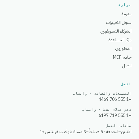
موارد
مدونة
سجل التغييرات
الشركاء التسويقيين
مركز المساعدة
المطورون
خادم MCP
اتصل
اتصل
المبيعات والعامة · واتساب
+1 555 706 4469
دعم عملاء نشط · واتساب
+1 555 719 6197
ساعات العمل
الاثنين–الجمعة · 8 صباحاً–5 مساءً بتوقيت غرينتش+1