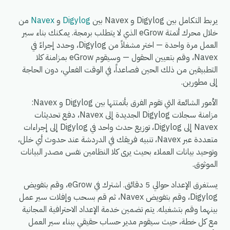
يربط التكامل بين Digylog و Navex بين
Digylog
و
Navex
من
خلال محرك أتمتة eGrow الذي لا يتطلب برمجة. يمكنك بناء سير
العمل مرة واحدة — اختر مشغلاً من Digylog، وحدد إجراءً في
Navex، وقم بتعيين الحقول — وسيقوم eGrow بمزامنة كلا
التطبيقين من ذلك الحين فصاعداً، في الوقت الفعلي، دون الحاجة
إلى مطورين.
الأمور الشائعة التي تقوم الفرق بأتمتتها بين Digylog و Navex:
مزامنة سجلات Digylog الجديدة إلى Navex، دفع تحديثات
Navex إلى Digylog، توزيع حدث واحد في Digylog إلى إجراءات
متعددة عبر Navex، تنبيه فريقك في الدردشة عند حدوث أي خلل،
وتوحيد بيانات العملاء بحيث يرى كلا النظامين نفس مصدر البيانات
الموثوق.
يستغرق الإعداد حوالي 5 دقائق. اشترك في eGrow، وقم بتفويض
Digylog، وقم بتفويض Navex، ثم قم بسحب وإفلات سير عمل
بينهما وقم بتشغيله. يتم تضمين خدمة الإعداد الاحترافية المجانية
مع كل خطة، حيث سيقوم مدير حساب حقيقي ببناء سير العمل