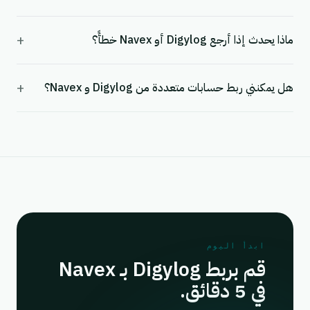
+
ماذا يحدث إذا أرجع Digylog أو Navex خطأً؟
+
هل يمكنني ربط حسابات متعددة من Digylog و Navex؟
ابدأ اليوم
قم بربط Digylog بـ Navex
في 5 دقائق.