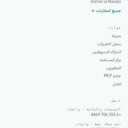
eGrow vs Klaviyo
جميع المقارنات ←
موارد
مدونة
سجل التغييرات
الشركاء التسويقيين
مركز المساعدة
المطورون
خادم MCP
اتصل
اتصل
المبيعات والعامة · واتساب
+1 555 706 4469
دعم عملاء نشط · واتساب