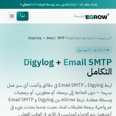
إعداد جاهز لك — إعداد قياسي، يتم بواسطة فريقنا.
$149
مجاني
الرئيسية
ابدأ
الرئيسية
/
التكاملات
/
Digylog
/
Digylog + Email SMTP
التكامل الموثوق
Digylog
+
Email SMTP
التكامل
اربط Digylog بـ Email SMTP في دقائق وأتمت أي سير عمل
بينهما — دون الحاجة إلى برمجة، أو مطورين، أو برمجيات
وسيطة معقدة. تربط eGrow بين Digylog و Email SMTP
عبر واجهة برمجة تطبيقات آمنة، بحيث عندما يحدث شيء في
أحدهما، يتم الإجراء المناسب في الآخر في الوقت الفعلي.