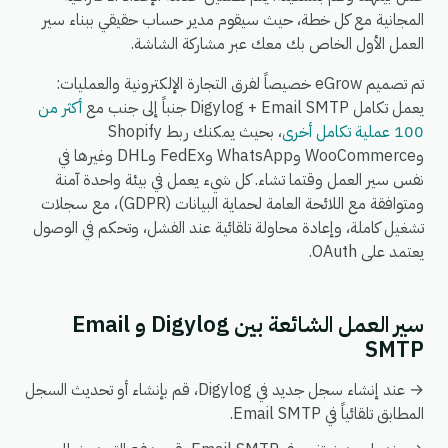
المجانية مع كل خطة، حيث سيقوم مدير حساب حقيقي ببناء سير
العمل الأول الخاص بك معك عبر مشاركة الشاشة.
تم تصميم eGrow خصيصاً لفرق التجارة الإلكترونية والعمليات:
يعمل تكامل Digylog + Email SMTP جنباً إلى جنب مع
أكثر من
100 عملية تكامل أخرى
، بحيث يمكنك ربط Shopify
وWooCommerce وWhatsApp وFedEx وDHL وغيرها في
نفس سير العمل وقتما تشاء. كل شيء يعمل في بيئة واحدة آمنة
ومتوافقة مع اللائحة العامة لحماية البيانات (GDPR)، مع سجلات
تشغيل كاملة، وإعادة محاولة تلقائية عند الفشل، وتحكم في الوصول
يعتمد على OAuth.
سير العمل الشائعة بين Digylog و Email
SMTP
→ عند إنشاء سجل جديد في Digylog، قم بإنشاء أو تحديث السجل
المطابق تلقائياً في Email SMTP.