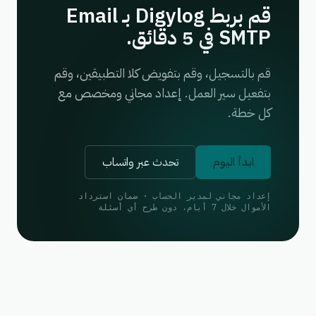
قم بربط Digylog بـ Email
SMTP في 5 دقائق.
قم بالتسجيل، وقم بتفويض كلا التطبيقين، وقم
بتفعيل سير العمل. إعداد مجاني ومخصص مع
كل خطة.
ابدأ اليوم
تحدث عبر واتساب
إعداد مجاني لمدير الحساب · ضمان استرداد
الأموال خلال 7 أيام، دون طرح أي أسئلة