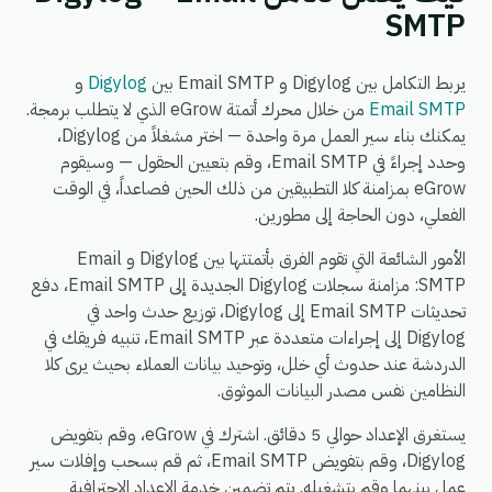
SMTP
يربط التكامل بين Digylog و Email SMTP بين
Digylog
و
Email SMTP
من خلال محرك أتمتة eGrow الذي لا يتطلب برمجة.
يمكنك بناء سير العمل مرة واحدة — اختر مشغلاً من Digylog،
وحدد إجراءً في Email SMTP، وقم بتعيين الحقول — وسيقوم
eGrow بمزامنة كلا التطبيقين من ذلك الحين فصاعداً، في الوقت
الفعلي، دون الحاجة إلى مطورين.
الأمور الشائعة التي تقوم الفرق بأتمتتها بين Digylog و Email
SMTP: مزامنة سجلات Digylog الجديدة إلى Email SMTP، دفع
تحديثات Email SMTP إلى Digylog، توزيع حدث واحد في
Digylog إلى إجراءات متعددة عبر Email SMTP، تنبيه فريقك في
الدردشة عند حدوث أي خلل، وتوحيد بيانات العملاء بحيث يرى كلا
النظامين نفس مصدر البيانات الموثوق.
يستغرق الإعداد حوالي 5 دقائق. اشترك في eGrow، وقم بتفويض
Digylog، وقم بتفويض Email SMTP، ثم قم بسحب وإفلات سير
عمل بينهما وقم بتشغيله. يتم تضمين خدمة الإعداد الاحترافية