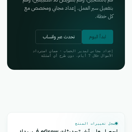
بتفعيل سير العمل. إعداد مجاني ومخصص مع
كل خطة.
ابدأ اليوم
تحدث عبر واتساب
إعداد مجاني لمدير الحساب · ضمان استرداد
الأموال خلال 7 أيام، دون طرح أي أسئلة
سجل تغييرات المنتج
احصل على آخر تحديثات eGrow في بريدك