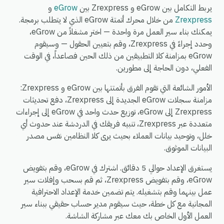
يربط التكامل بين eGrow و Zrexpress بين
eGrow
و
Zrexpress
من خلال محرك أتمتة eGrow الذي لا يتطلب برمجة.
يمكنك بناء سير العمل مرة واحدة — اختر مشغلاً من eGrow،
وحدد إجراءً في Zrexpress، وقم بتعيين الحقول — وسيقوم
eGrow بمزامنة كلا التطبيقين من ذلك الحين فصاعداً، في الوقت
الفعلي، دون الحاجة إلى مطورين.
الأمور الشائعة التي تقوم الفرق بأتمتتها بين eGrow و Zrexpress:
مزامنة سجلات eGrow الجديدة إلى Zrexpress، دفع تحديثات
Zrexpress إلى eGrow، توزيع حدث واحد في eGrow إلى إجراءات
متعددة عبر Zrexpress، تنبيه فريقك في الدردشة عند حدوث أي
خلل، وتوحيد بيانات العملاء بحيث يرى كلا النظامين نفس مصدر
البيانات الموثوق.
يستغرق الإعداد حوالي 5 دقائق. اشترك في eGrow، وقم بتفويض
eGrow، وقم بتفويض Zrexpress، ثم قم بسحب وإفلات سير
عمل بينهما وقم بتشغيله. يتم تضمين خدمة الإعداد الاحترافية
المجانية مع كل خطة، حيث سيقوم مدير حساب حقيقي ببناء سير
العمل الأول الخاص بك معك عبر مشاركة الشاشة.