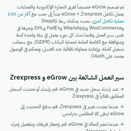
تم تصميم eGrow خصيصاً لفرق التجارة الإلكترونية والعمليات:
يعمل تكامل eGrow + Zrexpress جنباً إلى جنب مع
أكثر من 100
عملية تكامل أخرى
، بحيث يمكنك ربط Shopify
وWooCommerce وWhatsApp وFedEx وDHL وغيرها في
نفس سير العمل وقتما تشاء. كل شيء يعمل في بيئة واحدة آمنة
ومتوافقة مع اللائحة العامة لحماية البيانات (GDPR)، مع سجلات
تشغيل كاملة، وإعادة محاولة تلقائية عند الفشل، وتحكم في الوصول
يعتمد على OAuth.
سير العمل الشائعة بين eGrow و Zrexpress
→ عند إنشاء سجل جديد في eGrow، قم بإنشاء أو تحديث السجل
المطابق تلقائياً في Zrexpress.
→ عندما يحدث تغيير في Zrexpress، قم بدفع التحديث إلى
eGrow ليبقى كلا النظامين متزامنين.
→ عندما تتغير الحالة في eGrow، قم بإخطار فريقك وبتفعيل إجراء