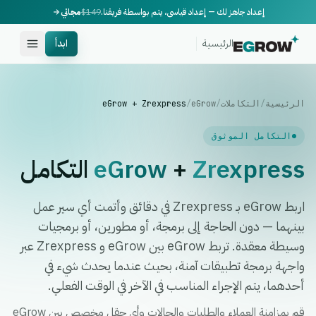
إعداد جاهز لك — إعداد قياسي، يتم بواسطة فريقنا.
$149
مجاني
الرئيسية
ابدأ
الرئيسية
/
التكاملات
/
eGrow
/
eGrow + Zrexpress
التكامل الموثوق
Zrexpress
+
eGrow
التكامل
اربط eGrow بـ Zrexpress في دقائق وأتمت أي سير عمل
بينهما — دون الحاجة إلى برمجة، أو مطورين، أو برمجيات
وسيطة معقدة. تربط eGrow بين eGrow و Zrexpress عبر
واجهة برمجة تطبيقات آمنة، بحيث عندما يحدث شيء في
أحدهما، يتم الإجراء المناسب في الآخر في الوقت الفعلي.
قم بمزامنة العملاء والطلبات والحالات وأي حقل مخصص بين eGrow