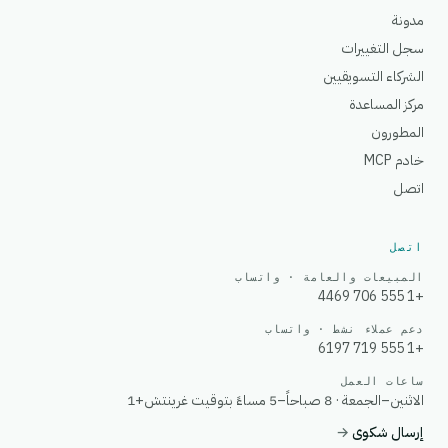
مدونة
سجل التغييرات
الشركاء التسويقيين
مركز المساعدة
المطورون
خادم MCP
اتصل
اتصل
المبيعات والعامة · واتساب
+1 555 706 4469
دعم عملاء نشط · واتساب
+1 555 719 6197
ساعات العمل
الاثنين–الجمعة · 8 صباحاً–5 مساءً بتوقيت غرينتش+1
إرسال شكوى
→