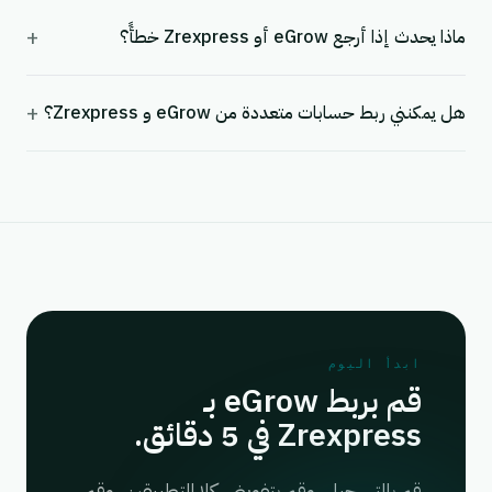
+
ماذا يحدث إذا أرجع eGrow أو Zrexpress خطأً؟
+
هل يمكنني ربط حسابات متعددة من eGrow و Zrexpress؟
ابدأ اليوم
قم بربط eGrow بـ
Zrexpress في 5 دقائق.
قم بالتسجيل، وقم بتفويض كلا التطبيقين، وقم