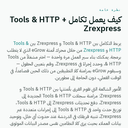
نظرة عامة
كيف يعمل تكامل Tools & HTTP +
Zrexpress
يربط التكامل بين Tools & HTTP و Zrexpress بين
Tools &
HTTP
و
Zrexpress
من خلال محرك أتمتة eGrow الذي لا يتطلب
برمجة. يمكنك بناء سير العمل مرة واحدة — اختر مشغلاً من Tools
& HTTP، وحدد إجراءً في Zrexpress، وقم بتعيين الحقول —
وسيقوم eGrow بمزامنة كلا التطبيقين من ذلك الحين فصاعداً، في
الوقت الفعلي، دون الحاجة إلى مطورين.
الأمور الشائعة التي تقوم الفرق بأتمتتها بين Tools & HTTP و
Zrexpress: مزامنة سجلات Tools & HTTP الجديدة إلى
Zrexpress، دفع تحديثات Zrexpress إلى Tools & HTTP،
توزيع حدث واحد في Tools & HTTP إلى إجراءات متعددة عبر
Zrexpress، تنبيه فريقك في الدردشة عند حدوث أي خلل، وتوحيد
بيانات العملاء بحيث يرى كلا النظامين نفس مصدر البيانات الموثوق.