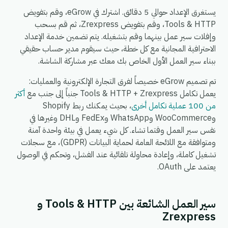
يستغرق الإعداد حوالي 5 دقائق. اشترك في eGrow، وقم بتفويض
Tools & HTTP، وقم بتفويض Zrexpress، ثم قم بسحب
وإفلات سير عمل بينهما وقم بتشغيله. يتم تضمين خدمة الإعداد
الاحترافية المجانية مع كل خطة، حيث سيقوم مدير حساب حقيقي
ببناء سير العمل الأول الخاص بك معك عبر مشاركة الشاشة.
تم تصميم eGrow خصيصاً لفرق التجارة الإلكترونية والعمليات:
يعمل تكامل Tools & HTTP + Zrexpress جنباً إلى جنب مع
أكثر
من 100 عملية تكامل أخرى
، بحيث يمكنك ربط Shopify
وWooCommerce وWhatsApp وFedEx وDHL وغيرها في
نفس سير العمل وقتما تشاء. كل شيء يعمل في بيئة واحدة آمنة
ومتوافقة مع اللائحة العامة لحماية البيانات (GDPR)، مع سجلات
تشغيل كاملة، وإعادة محاولة تلقائية عند الفشل، وتحكم في الوصول
يعتمد على OAuth.
سير العمل الشائعة بين Tools & HTTP و
Zrexpress