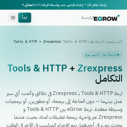
إعداد جاهز لك — إعداد قياسي، يتم بواسطة فريقنا.
$149
مجاني
الرئيسية
ابدأ
الرئيسية
/
التكاملات
/
Tools & HTTP
/
Tools & HTTP + Zrexpress
التكامل الموثوق
Tools & HTTP
+
Zrexpress
التكامل
اربط Tools & HTTP بـ Zrexpress في دقائق وأتمت أي سير
عمل بينهما — دون الحاجة إلى برمجة، أو مطورين، أو برمجيات
وسيطة معقدة. تربط eGrow بين Tools & HTTP و
Zrexpress عبر واجهة برمجة تطبيقات آمنة، بحيث عندما
يحدث شيء في أحدهما، يتم الإجراء المناسب في الآخر في الوقت