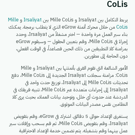
CoLis
يربط التكامل بين Irsaliyat و Mille CoLis بين
Irsaliyat
و
Mille
CoLis
من خلال محرك أتمتة eGrow الذي لا يتطلب برمجة. يمكنك
بناء سير العمل مرة واحدة — اختر مشغلاً من Irsaliyat، وحدد
إجراءً في Mille CoLis، وقم بتعيين الحقول — وسيقوم eGrow
بمزامنة كلا التطبيقين من ذلك الحين فصاعداً، في الوقت الفعلي،
دون الحاجة إلى مطورين.
الأمور الشائعة التي تقوم الفرق بأتمتتها بين Irsaliyat و Mille
CoLis: مزامنة سجلات Irsaliyat الجديدة إلى Mille CoLis، دفع
تحديثات Mille CoLis إلى Irsaliyat، توزيع حدث واحد في
Irsaliyat إلى إجراءات متعددة عبر Mille CoLis، تنبيه فريقك في
الدردشة عند حدوث أي خلل، وتوحيد بيانات العملاء بحيث يرى كلا
النظامين نفس مصدر البيانات الموثوق.
يستغرق الإعداد حوالي 5 دقائق. اشترك في eGrow، وقم بتفويض
Irsaliyat، وقم بتفويض Mille CoLis، ثم قم بسحب وإفلات سير
عمل بينهما وقم بتشغيله. يتم تضمين خدمة الإعداد الاحترافية