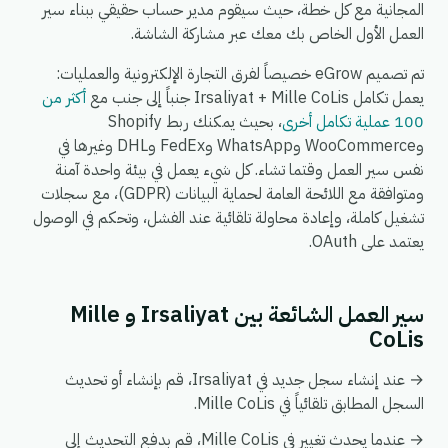
المجانية مع كل خطة، حيث سيقوم مدير حساب حقيقي ببناء سير
العمل الأول الخاص بك معك عبر مشاركة الشاشة.
تم تصميم eGrow خصيصاً لفرق التجارة الإلكترونية والعمليات:
يعمل تكامل Irsaliyat + Mille CoLis جنباً إلى جنب مع
أكثر من
100 عملية تكامل أخرى
، بحيث يمكنك ربط Shopify
وWooCommerce وWhatsApp وFedEx وDHL وغيرها في
نفس سير العمل وقتما تشاء. كل شيء يعمل في بيئة واحدة آمنة
ومتوافقة مع اللائحة العامة لحماية البيانات (GDPR)، مع سجلات
تشغيل كاملة، وإعادة محاولة تلقائية عند الفشل، وتحكم في الوصول
يعتمد على OAuth.
سير العمل الشائعة بين Irsaliyat و Mille
CoLis
→ عند إنشاء سجل جديد في Irsaliyat، قم بإنشاء أو تحديث
السجل المطابق تلقائياً في Mille CoLis.
→ عندما يحدث تغيير في Mille CoLis، قم بدفع التحديث إلى