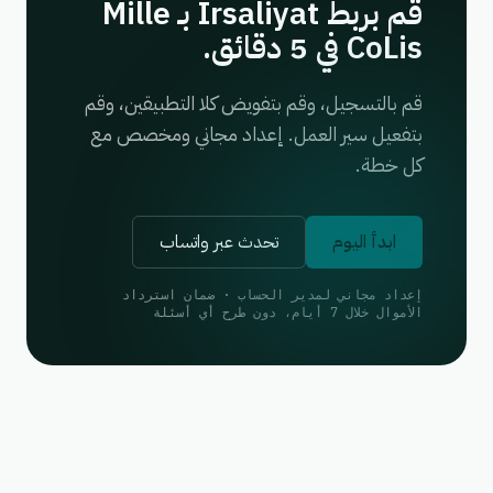
قم بربط Irsaliyat بـ Mille
CoLis في 5 دقائق.
قم بالتسجيل، وقم بتفويض كلا التطبيقين، وقم
بتفعيل سير العمل. إعداد مجاني ومخصص مع
كل خطة.
ابدأ اليوم
تحدث عبر واتساب
إعداد مجاني لمدير الحساب · ضمان استرداد
الأموال خلال 7 أيام، دون طرح أي أسئلة