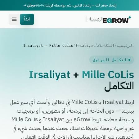
إعداد جاهز لك — إعداد قياسي، يتم بواسطة فريقنا.
$149
مجاني
الرئيسية
ابدأ
الرئيسية
/
التكاملات
/
Irsaliyat
/
Irsaliyat + Mille CoLis
التكامل الموثوق
Irsaliyat
+
Mille CoLis
التكامل
اربط Irsaliyat بـ Mille CoLis في دقائق وأتمت أي سير عمل
بينهما — دون الحاجة إلى برمجة، أو مطورين، أو برمجيات
وسيطة معقدة. تربط eGrow بين Irsaliyat و Mille CoLis
عبر واجهة برمجة تطبيقات آمنة، بحيث عندما يحدث شيء في
أحدهما، يتم الإجراء المناسب في الآخر في الوقت الفعلي.