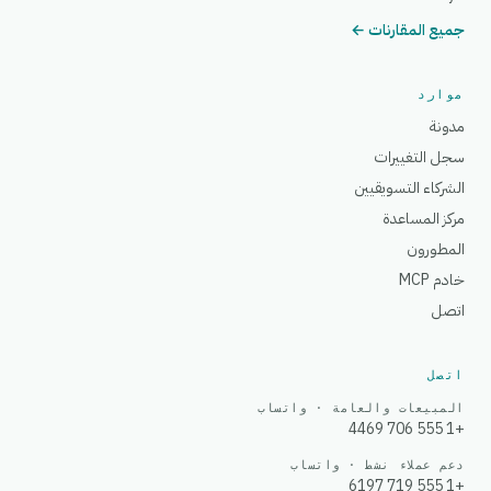
جميع المقارنات ←
موارد
مدونة
سجل التغييرات
الشركاء التسويقيين
مركز المساعدة
المطورون
خادم MCP
اتصل
اتصل
المبيعات والعامة · واتساب
+1 555 706 4469
دعم عملاء نشط · واتساب
+1 555 719 6197