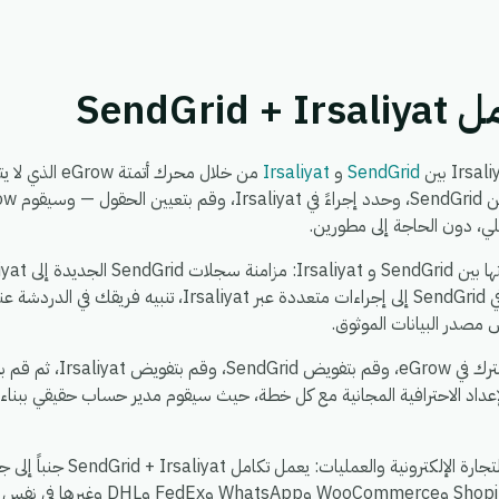
SendGr
SendGrid
و
Irsaliyat
من خلال محرك أت
لي، دون الحاجة إلى مطورين.
إلى SendGrid، توزيع حدث واحد في SendGrid إلى إجراءات متعددة
 مصدر البيانات الموثوق.
يستغرق الإعداد حوالي 5 دقائق
عداد الاحترافية المجانية مع كل خطة، حيث سيقوم مدير حساب حقيقي ببناء
، بحيث يمكنك ربط Shopify وoCommerce