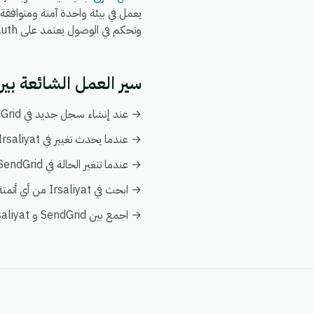
وتحكم في الوصول يعتمد على OAuth.
سير العمل الشائعة بين SendGrid و aliyat
→ عند إنشاء سجل جديد في SendGrid، قم بإنشاء أو تحديث السجل المطابق تلقائياً في Irsaliyat.
→ عندما يحدث تغيير في Irsaliyat، قم بدفع التحديث إلى SendGrid ليبقى كلا النظامين متزامنين.
→ عندما تتغير الحالة في SendGrid، قم بإخطار فريقك وبتفعيل إجراء متابعة في Irsaliyat.
→ ابحث في Irsaliyat من أي أتمتة على SendGrid لإثراء البيانات فورياً دون الحاجة إلى عمليات بحث يدوية.
→ اجمع بين SendGrid و Irsaliyat في عرض عميل واحد ضمن تحليلات eGrow لتبقى التقارير موحدة.