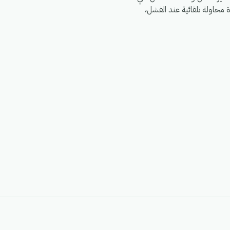
G)، مع سجلات تشغيل كاملة، وإعادة محاولة تلقائية عند الفشل،