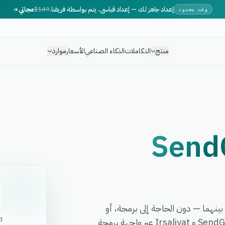
إعداد جاهز لك — إعداد قياسي، يتم بواسطة فريقنا.
$149
مجاني
وقت محدود
منتج
التكاملات
الذكاء الصناعي
الأسعار
موارد
Send
ت أي سير عمل بينهما — دون الحاجة إلى برمجة، أو
d
مطورين، أو برمجيات وسيطة معقدة. تربط eGrow بين SendGrid و Irsaliyat عبر واجهة برمجة