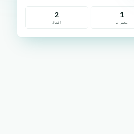
2
1
محفزات
أفعال