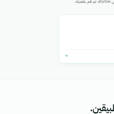
ه.
بيقين.