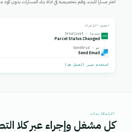
اختر مساراً للبدء، وقم بتخصيصه في أداة بناء المسارات بدون كود من eGrow، ثم قم بتفعيل
⚡
محفز
→
الإجراء
عندما · Irsaliyat
Parcel Status Changed
ثم · SendGrid
Send Email
استخدم سير العمل هذا
الإمكانيات
كل مشغل وإجراء عبر كلا التط