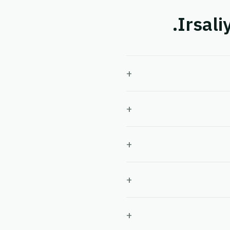
+
+
+
+
+