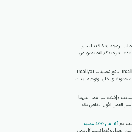
متة eGrow الذي لا يتطلب برمجة. يمكنك بناء سير
العمل مرة واحدة — اختر مشغلاً من SendGrid، وحدد إجراءً في Irsaliyat، وقم بتعيين الحقول — وسيقوم eGrow بمزامنة كلا التطبيقين من
الأمور الشائعة التي تقوم الفرق بأتمتتها بين SendGrid و Irsaliyat: مزامنة سجلات SendGrid الجديدة إلى Irsaliyat، دفع تحديثات Irsaliyat
 عبر Irsaliyat، تنبيه فريقك في الدردشة عند حدوث أي خلل، وتوحيد بيانات
. اشترك في eGrow، وقم بتفويض SendGrid، وقم بتفويض Irsaliyat، ثم قم بسحب وإفلات سير عمل بينهما
 سير العمل الأول الخاص بك
أكثر من 100 عملية
Wo وWhatsApp وFedEx وDHL وغيرها في نفس سير العمل وقتما تشاء. كل شيء