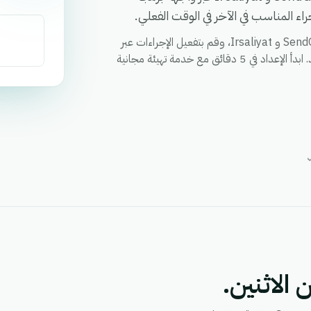
ء المناسب في الآخر في الوقت الفعلي.
قم بمزامنة العملاء والطلبات والحالات وأي حقل مخصص بين SendGrid و Irsaliyat، وقم بتفعيل الإجراءات عبر
كلا التطبيقين من خلال سير عمل واحد، ووحد التقارير في مكان واحد. ابدأ الإعداد في 5 دقائق مع خدمة تهيئة مجانية
 الاثنين.