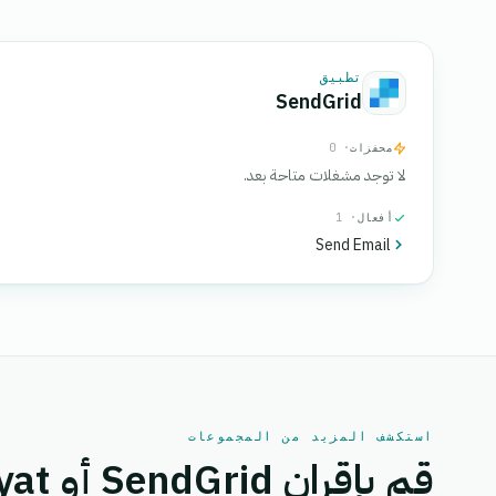
تطبيق
SendGrid
محفزات
· 0
لا توجد مشغلات متاحة بعد.
أفعال
· 1
Send Email
استكشف المزيد من المجموعات
قم بإقران SendGrid أو Irsaliyat بتطبيق آخر.