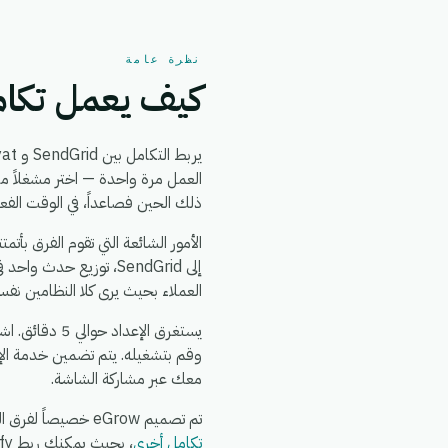
نظرة عامة
كيف يعمل تكامل id + Irsaliyat
يربط التكامل بين SendGrid و Irsaliyat بين
ذلك الحين فصاعداً، في الوقت الفع
العملاء بحيث يرى كلا النظامين نفس
وقم بتشغيله. يتم تضمين خدمة الإ
معك عبر مشاركة الشاشة.
تم تصميم eGrow خصيصاً لفرق التجارة الإلكترونية والعمليات: يعمل تكامل SendGrid + Irsaliyat جنباً إلى جنب مع
تكامل أخرى