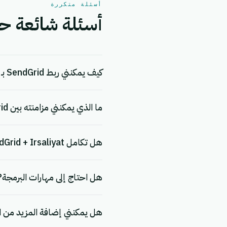
أسئلة متكررة
أسئلة شائعة حول التكامل 
كيف يمكنني ربط SendGrid بـ Irsaliyat؟
ما الذي يمكنني مزامنته بين SendGrid و Irsaliyat؟
هل تكامل SendGrid + Irsaliyat مجاني؟
هل احتاج إلى مهارات البرمجة?
هل يمكنني إضافة المزيد من ا