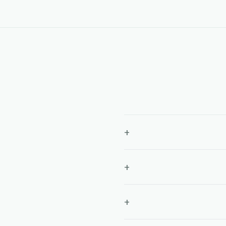
+
+
+