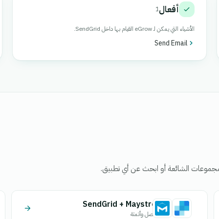
أفعال
1
الأشياء التي يمكن لـ eGrow القيام بها داخل SendGrid.
Send Email
جموعات الشائعة أو ابحث عن أي تطبيق.
SendGrid + Maystro
اتصل وأتمتة