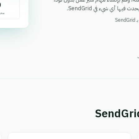
0
يها أي شيء في SendGrid.
محف