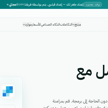
إعداد جاهز لك — إعداد قياسي، يتم بواسطة فريقنا.
$149
مجاني
وقت محدود
منتج
التكاملات
الذكاء الصناعي
الأسعار
موارد
ل مع
ة سير عملك دون الحاجة إلى برمجة. قم بمزامنة
ات في الوقت الفعلي عبر واجهة برمجة تطبيقات (API) آمنة، وقم بإنشاء مهام سير عمل بدون كود،