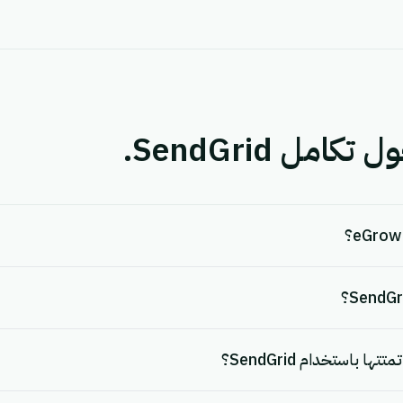
مل SendGrid.
ا باستخدام SendGrid؟