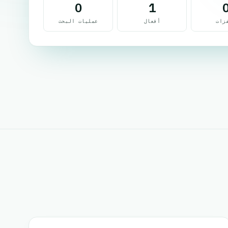
0
1
زات
أفعال
عمليات البحث