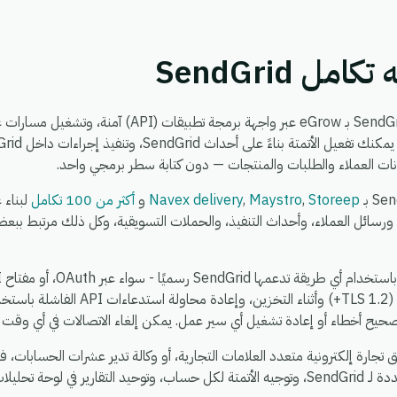
مل SendGrid
يتيح لك تكامل SendGrid ربط SendGrid بـ eGrow عبر واجهة برمج
نات العملاء والطلبات والمنتجات — دون كتابة سطر برمجي واحد.
Storeep
,
Maystro
,
Navex delivery
و
أكثر من 100 تكامل
لبناء 
 ورسائل العملاء، وأحداث التنفيذ، والحملات التسويقية، وكل ذلك مرتبط ببعض
يتم تشفير جميع البيانات أثناء النقل (TLS 1.2+
حيح أخطاء أو إعادة تشغيل أي سير عمل. يمكن إلغاء الاتصالات في أي وقت م
ة تحليلات eGrow.