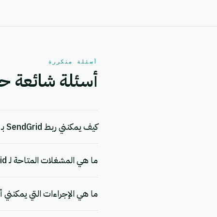
أسئلة متكررة
أسئلة شائعة حول تكا
كيف يمكنني ربط SendGrid بـ eGrow؟
ما هي المشغلات المتاحة لـ SendGrid؟
ما هي الإجراءات التي يمكنني أتمتته