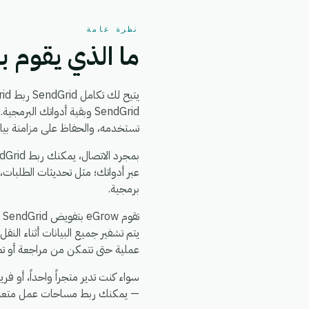
نظرة عامة
ما الذي يقوم به تكا
تستخدمه، والحفاظ على مزامنة بيا
بمجرد الاتصال، يمكنك ربط SendGrid بـ
عبر أدواتك؛ مثل تحديثات الطلبات،
برمجية.
عملية حتى تتمكن من مراجعة أو تص
— يمكنك ربط مساحات عمل متعددة لـ SendGrid، وتوجيه الأتمتة لكل حساب، وتوحيد التقارير في لوح