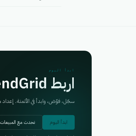
ابدأ اليوم
اربط SendGrid في أقل من 5 دقائق.
سجّل، فوّض، وابدأ في الأتمتة. إعدا
ابدأ اليوم
تحدث مع المبيعات