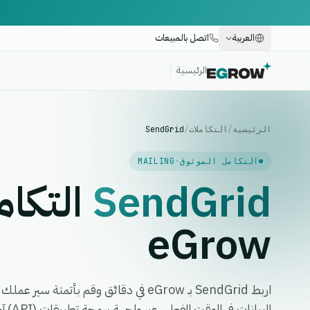
العربية
اتصل بالمبيعات
الرئيسية
الرئيسية
/
التكاملات
/
SendGrid
التكامل الموثوق
·
MAILING
SendGrid
التكام
eGrow
اربط SendGrid بـ eGrow في دقائق وقم بأتمت
البيان