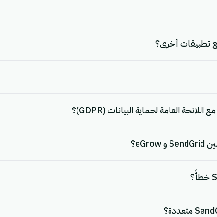
eGro؟