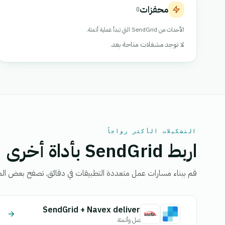
محفزات
0
الأحداث من SendGrid التي تبدأ عملية أتمتة.
لا توجد مشغلات متاحة بعد.
التشكيلات الأكثر رواجاً
اربط SendGrid بأداة أخرى
قم ببناء مسارات عمل متعددة التطبيقات في دقائق. تصفح بعض الم
SendGrid + Navex delivery
اتصل وأتمتة