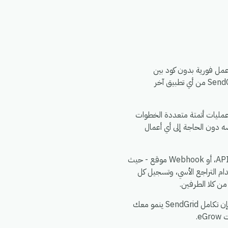
ة تطبيقات (API) آمنة، وتشغيل مسارات عمل فورية بدون كود بين
SendGrid وبقية أدواتك البرمجية. يمكنك تفعيل الأتمتة بناءً على أحداث SendGrid، وتنفيذ إجراءات داخل SendGrid من أي تطبيق آخر
عمليات أتمتة متعددة الخطوات
ه دون الحاجة إلى أي أعمال
تقوم eGrow بتفويض SendGrid باستخدام أي طريقة تدعمها SendGrid رسميًا - سواء عبر OAuth، أو مفتاح API، أو Webhook موقع - حيث
) وأثناء التخزين، وإعادة محاولة استدعاءات API الفاشلة باستخدام التراجع الأسي، وتسجيل كل
ن كلا الطرفين.
سواء كنت تدير متجراً واحداً، أو فريق تجارة إلكترونية متعدد العلامات التجارية، أو وكالة تدير عشرات الحسابات، فإن تكامل SendGrid ينمو معك