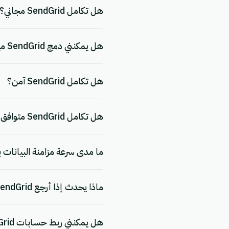
هل تكامل SendGrid مجاني؟
هل يمكنني دمج SendGrid مع تطبيقات أخرى؟
هل تكامل SendGrid آمن؟
هل تكامل SendGrid متوافق مع اللائحة العامة لحماية البيانات (GDPR)؟
ما مدى سرعة مزامنة البيانات بين SendGrid و w
ماذا يحدث إذا أرجع SendGrid خطأً؟
هل يمكنني ربط حسابات SendGrid متعددة؟