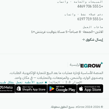
المبيعات والعامة · واتساب
+1 555 706 4469
دعم عملاء نشط · واتساب
+1 555 719 6197
ساعات العمل
الاثنين–الجمعة · 8 صباحاً–5 مساءً بتوقيت غرينتش+1
إرسال شكوى
→
الرئيسية
المنصة الأساسية لإدارة عمليات ما بعد البيع للتجارة الإلكترونية. الطلبات،
وصندوق الوارد، والشحن، والمرتجعات، والتحليلات — في مكان واحد.
الإصدار 2.0 · الحالة:
● جميع الأنظمة تعمل بشكل طبيع
وكيل الذكاء الاصطناعي
© 2024-2026 eGrow. جميع الحقوق محفوظة.
إجابات فورية على واتساب