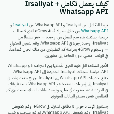
كيف يعمل تكامل Irsaliyat +
Whatsapp API
يربط التكامل بين Irsaliyat و Whatsapp API بين
Irsaliyat
و
Whatsapp API
من خلال محرك أتمتة eGrow الذي لا يتطلب
برمجة. يمكنك بناء سير العمل مرة واحدة — اختر مشغلاً من
Irsaliyat، وحدد إجراءً في Whatsapp API، وقم بتعيين الحقول
— وسيقوم eGrow بمزامنة كلا التطبيقين من ذلك الحين فصاعداً،
في الوقت الفعلي، دون الحاجة إلى مطورين.
الأمور الشائعة التي تقوم الفرق بأتمتتها بين Irsaliyat و Whatsapp
API: مزامنة سجلات Irsaliyat الجديدة إلى Whatsapp API،
دفع تحديثات Whatsapp API إلى Irsaliyat، توزيع حدث واحد في
Irsaliyat إلى إجراءات متعددة عبر Whatsapp API، تنبيه فريقك
في الدردشة عند حدوث أي خلل، وتوحيد بيانات العملاء بحيث يرى كلا
النظامين نفس مصدر البيانات الموثوق.
يستغرق الإعداد حوالي 5 دقائق. اشترك في eGrow، وقم بتفويض
Irsaliyat، وقم بتفويض Whatsapp API، ثم قم بسحب وإفلات