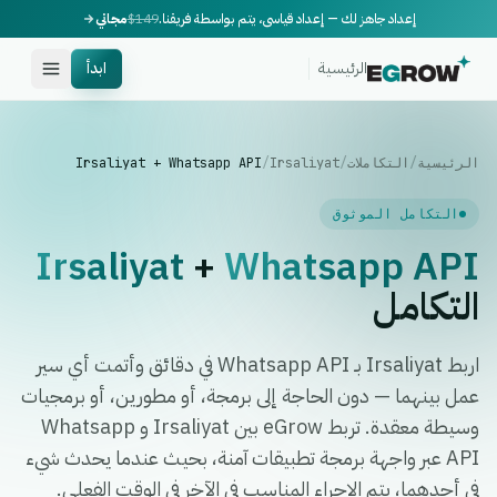
إعداد جاهز لك — إعداد قياسي، يتم بواسطة فريقنا.
$149
مجاني
الرئيسية
ابدأ
الرئيسية
/
التكاملات
/
Irsaliyat
/
Irsaliyat + Whatsapp API
التكامل الموثوق
Irsaliyat
+
Whatsapp API
التكامل
اربط Irsaliyat بـ Whatsapp API في دقائق وأتمت أي سير
عمل بينهما — دون الحاجة إلى برمجة، أو مطورين، أو برمجيات
وسيطة معقدة. تربط eGrow بين Irsaliyat و Whatsapp
API عبر واجهة برمجة تطبيقات آمنة، بحيث عندما يحدث شيء
في أحدهما، يتم الإجراء المناسب في الآخر في الوقت الفعلي.