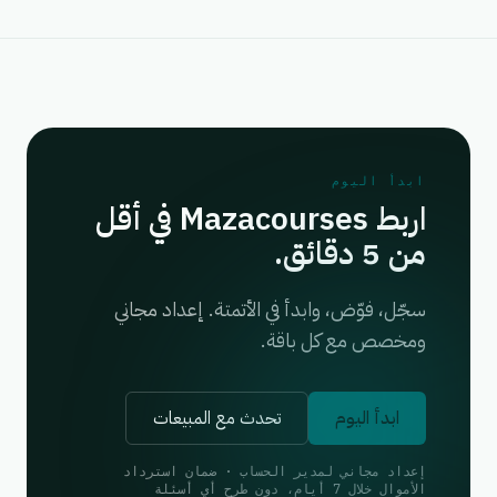
ابدأ اليوم
اربط Mazacourses في أقل
من 5 دقائق.
سجّل، فوّض، وابدأ في الأتمتة. إعداد مجاني
ومخصص مع كل باقة.
ابدأ اليوم
تحدث مع المبيعات
إعداد مجاني لمدير الحساب · ضمان استرداد
الأموال خلال 7 أيام، دون طرح أي أسئلة