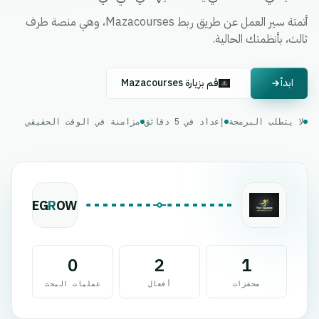
أتمتة سير العمل عن طريق ربط Mazacourses، وهي منصة طرف
ثالث، بأنظمتك الحالية.
ابدأ
قم بزيارة Mazacourses
لا يتطلب البرمجة
إعداد في 5 دقائق
مزامنة في الوقت الحقيقي
EG
R
OW
0
2
1
محفزات
أفعال
عمليات البحث