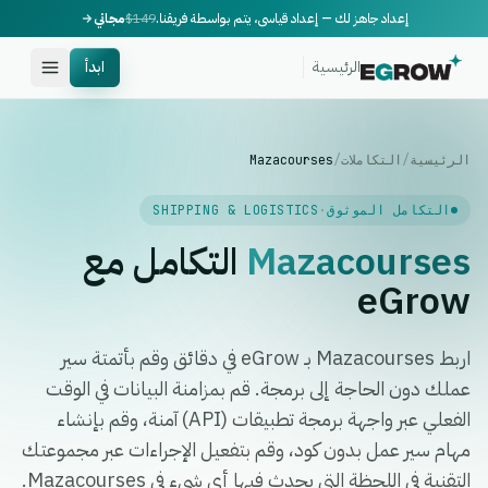
إعداد جاهز لك — إعداد قياسي، يتم بواسطة فريقنا.
$149
مجاني
الرئيسية
ابدأ
الرئيسية
/
التكاملات
/
Mazacourses
التكامل الموثوق
·
SHIPPING & LOGISTICS
Mazacourses
التكامل مع
eGrow
اربط Mazacourses بـ eGrow في دقائق وقم بأتمتة سير
عملك دون الحاجة إلى برمجة. قم بمزامنة البيانات في الوقت
الفعلي عبر واجهة برمجة تطبيقات (API) آمنة، وقم بإنشاء
مهام سير عمل بدون كود، وقم بتفعيل الإجراءات عبر مجموعتك
التقنية في اللحظة التي يحدث فيها أي شيء في Mazacourses.