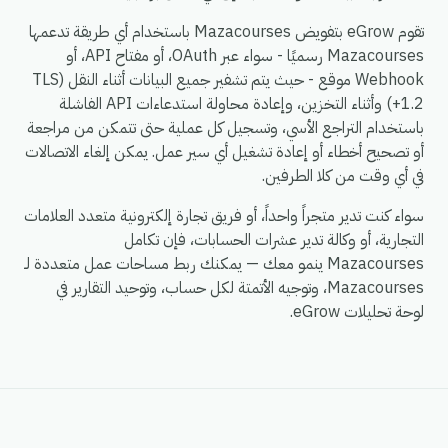
تقوم eGrow بتفويض Mazacourses باستخدام أي طريقة تدعمها
Mazacourses رسميًا - سواء عبر OAuth، أو مفتاح API، أو
Webhook موقع - حيث يتم تشفير جميع البيانات أثناء النقل (TLS
1.2+) وأثناء التخزين، وإعادة محاولة استدعاءات API الفاشلة
باستخدام التراجع الأسي، وتسجيل كل عملية حتى تتمكن من مراجعة
أو تصحيح أخطاء أو إعادة تشغيل أي سير عمل. يمكن إلغاء الاتصالات
في أي وقت من كلا الطرفين.
سواء كنت تدير متجراً واحداً، أو فريق تجارة إلكترونية متعدد العلامات
التجارية، أو وكالة تدير عشرات الحسابات، فإن تكامل
Mazacourses ينمو معك — يمكنك ربط مساحات عمل متعددة لـ
Mazacourses، وتوجيه الأتمتة لكل حساب، وتوحيد التقارير في
لوحة تحليلات eGrow.