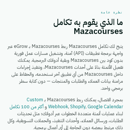
نظرة عامة
ما الذي يقوم به تكامل
Mazacourses
يتيح لك تكامل Mazacourses ربط Mazacourses بـ eGrow عبر
واجهة برمجة تطبيقات (API) آمنة، وتشغيل مسارات عمل فورية
بدون كود بين Mazacourses وبقية أدواتك البرمجية. يمكنك
تفعيل الأتمتة بناءً على أحداث Mazacourses، وتنفيذ إجراءات
داخل Mazacourses من أي تطبيق آخر تستخدمه، والحفاظ على
مزامنة بيانات العملاء والطلبات والمنتجات — دون كتابة سطر
برمجي واحد.
بمجرد الاتصال، يمكنك ربط Mazacourses بـ
Custom
Google Calendar
,
Shopify
,
Webhook
و
أكثر من 100 تكامل
لبناء عمليات أتمتة متعددة الخطوات عبر أدواتك؛ مثل تحديثات
الطلبات، ورسائل العملاء، وأحداث التنفيذ، والحملات التسويقية، وكل
ذلك مرتبط ببعضه دون الحاجة إلى أي أعمال برمجية.